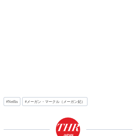
投
#
Netflix
#
メーガン・マークル（メーガン妃）
稿
タ
グ: