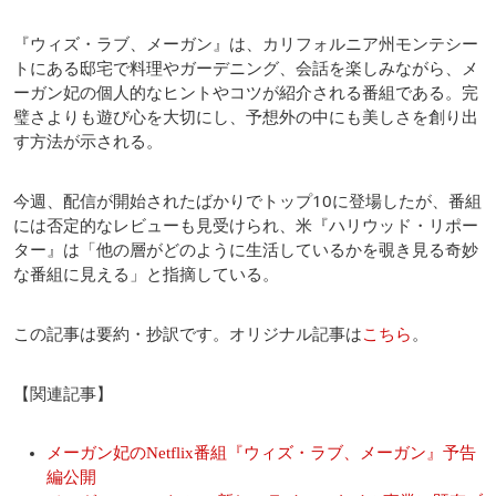
『ウィズ・ラブ、メーガン』は、カリフォルニア州モンテシー
トにある邸宅で料理やガーデニング、会話を楽しみながら、メ
ーガン妃の個人的なヒントやコツが紹介される番組である。完
璧さよりも遊び心を大切にし、予想外の中にも美しさを創り出
す方法が示される。
今週、配信が開始されたばかりでトップ10に登場したが、番組
には否定的なレビューも見受けられ、米『ハリウッド・リポー
ター』は「他の層がどのように生活しているかを覗き見る奇妙
な番組に見える」と指摘している。
この記事は要約・抄訳です。オリジナル記事は
こちら
。
【関連記事】
メーガン妃のNetflix番組『ウィズ・ラブ、メーガン』予告
編公開