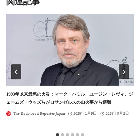
類似投稿
ョ
ン
1993年以来最悪の火災：マーク・ハミル、ユージン・レヴィ、ジ
【
ェームズ・ウッズらがロサンゼルスの山火事から避難
作
シ
The Hollywood Reporter Japan
2025年1月9日
2025年9月2日