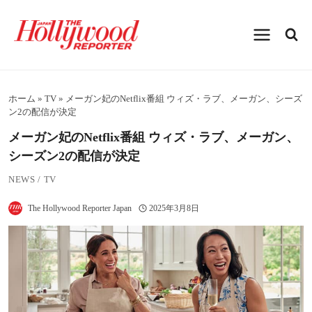
内
容
を
ス
キ
ッ
プ
ホーム
»
TV
»
メーガン妃のNetflix番組 ウィズ・ラブ、メーガン、シーズ
ン2の配信が決定
メーガン妃のNetflix番組 ウィズ・ラブ、メーガン、
シーズン2の配信が決定
NEWS
/
TV
The Hollywood Reporter Japan
2025年3月8日