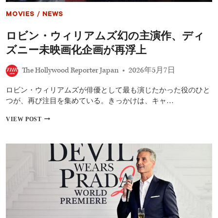
ー
で
グ
MOVIES
/
NEWS
紹
ー』
介！
公
ロビン・ウィリアムズ幻の主演作、ディ
今
開
後
ズニー未映画化企画が再浮上
直
公
前
開
The Hollywood Reporter Japan
2026年5月7日
予
定
の
ロビン・ウィリアムズが俳優として最も演じたかった役のひと
作
つが、再び注目を集めている。きっかけは、キャ…
品
も
ロ
VIEW POST
解
ビ
説
ン・
ウ
ィ
リ
ア
ム
ズ
幻
の
主