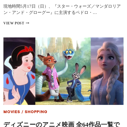
場
現地時間5月17日（日）、『スター・ウォーズ／マンダロリア
公
ン・アンド・グローグー』に主演するペドロ・…
開
だ
米
VIEW POST
け
デ
で
ィ
終
ズ
わ
ニ
ら
ー
な
ラ
い
ン
デ
ド、
ィ
ペ
ズ
ド
ニ
ロ・
ー
パ
の
ス
巨
カ
大
ル
戦
の“サ
略
プ
MOVIES
/
SHOPPING
ラ
イ
ディズニーのアニメ映画 全64作品一覧で
ズ