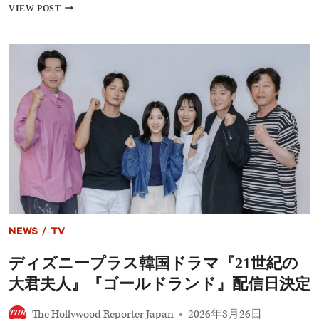
の
歴
VIEW POST
ス
代
ポ
デ
ー
ィ
ツ
ズ
配
ニ
信
ー
戦
チ
略
ャ
を
ン
強
ネ
化
ル
出
身
ス
タ
ー
を
NEWS
/
TV
ま
と
ディズニープラス韓国ドラマ『21世紀の
め
て
大君夫人』『ゴールドランド』配信日決定
紹
介
The Hollywood Reporter Japan
2026年3月26日
│