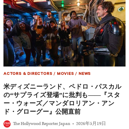
リ
17
ア
日
ン・
配
ア
信
ン
開
ド・
始
グ
ロ
ー
グ
ー』
米
初
動
ACTORS & DIRECTORS
/
MOVIES
/
NEWS
興
収
米ディズニーランド、ペドロ・パスカル
は
120
の“サプライズ登場”に批判も――『スタ
億
円
ー・ウォーズ／マンダロリアン・アン
超
ド・グローグー』公開直前
え
予
想！
The Hollywood Reporter Japan
2026年5月19日
劇