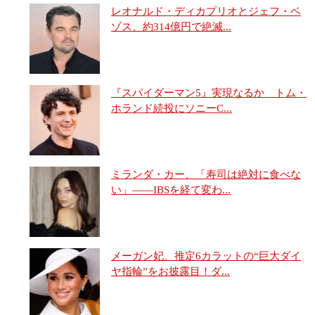
レオナルド・ディカプリオとジェフ・ベ
ゾス、約314億円で絶滅...
『スパイダーマン5』実現なるか トム・
ホランド続投にソニーC...
ミランダ・カー、「寿司は絶対に食べな
い」――IBSを経て変わ...
メーガン妃、推定6カラットの“巨大ダイ
ヤ指輪”をお披露目！ダ...