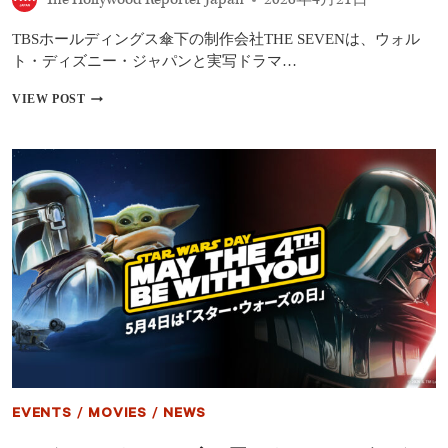
に
懸
TBSホールディングス傘下の制作会社THE SEVENは、ウォル
念
｜
ト・ディズニー・ジャパンと実写ドラマ…
AI
が
『今
VIEW POST
奪
際
う“ク
の
リ
国
エ
の
イ
ア
タ
リ
ー
ス』
の
の
仕
THE
事”
SEVEN×
デ
ィ
ズ
ニ
ー
が
複
EVENTS
/
MOVIES
/
NEWS
数
年