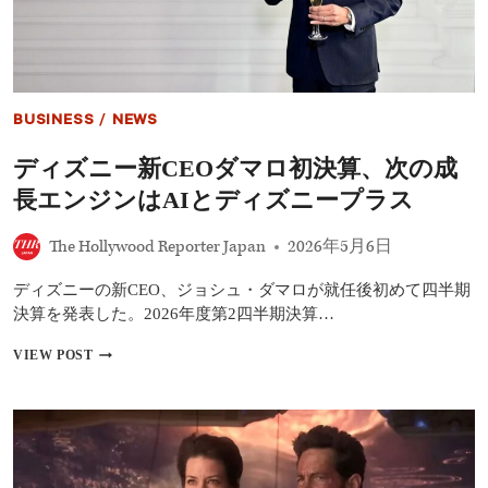
演
作、
デ
ィ
ズ
ニ
BUSINESS
/
NEWS
ー
未
ディズニー新CEOダマロ初決算、次の成
映
画
長エンジンはAIとディズニープラス
化
企
The Hollywood Reporter Japan
2026年5月6日
画
が
再
ディズニーの新CEO、ジョシュ・ダマロが就任後初めて四半期
浮
決算を発表した。2026年度第2四半期決算…
上
デ
VIEW POST
ィ
ズ
ニ
ー
新
CEO