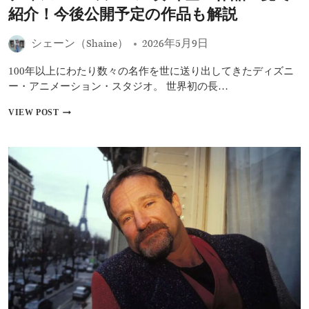
登
紹介！今後公開予定の作品も解説
場”に
批
シェーン（Shaine）
2026年5月9日
判
も
――『ス
100年以上にわたり数々の名作を世に送り出してきたディズニ
タ
ー・アニメーション・スタジオ。 世界初の長…
ー・
ウ
デ
VIEW POST
ォ
ィ
ー
ズ
ズ
ニ
／
ー
マ
の
ン
ア
ダ
ニ
ロ
メ
リ
映
ア
画
ン・
全
ア
64
ン
作
ド・
品
グ
一
ロ
覧