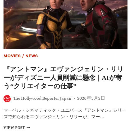
ダ
マ
ロ
初
決
算、
次
の
成
長
エ
MOVIES
/
NEWS
ン
ジ
『アントマン』エヴァンジェリン・リリ
ン
は
ーがディズニー人員削減に懸念｜AIが奪
AI
と
う“クリエイターの仕事”
デ
ィ
The Hollywood Reporter Japan
2026年5月2日
ズ
ニ
マーベル・シネマティック・ユニバース『アントマン』シリー
ー
プ
ズで知られるエヴァンジェリン・リリーが、マー…
ラ
ス
『ア
VIEW POST