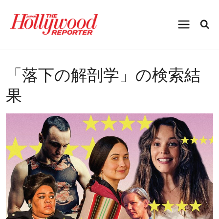
内
容
を
ス
キ
ッ
プ
「
落下の解剖学
」の検索結
果