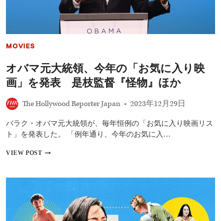
は
『バ
ー
ビ
ー』
MOVIES
&『オ
ッ
オバマ元大統領、今年の「お気に入り映
ペ
ン
画」を発表 是枝監督『怪物』ほか
ハ
イ
The Hollywood Reporter Japan
2023年12月29日
マ
ー』
が
バラク・オバマ元大統領が、毎年恒例の「お気に入り映画リス
有
ト」を発表した。 「例年通り、今年のお気に入…
力
か
オ
VIEW POST
【最
バ
新
マ
版】
元
大
統
領、
今