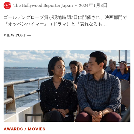
作
The Hollywood Reporter Japan
2024年1月8日
品
に
ゴールデングローブ賞が現地時間7日に開催され、映画部門で
選
出
『オッペンハイマー』（ドラマ）と『哀れなるも…
ゴ
VIEW POST
ー
ル
デ
ン
グ
ロ
ー
ブ
賞
受
賞
結
果:
作
品
賞
は
AWARDS
/
MOVIES
『オ