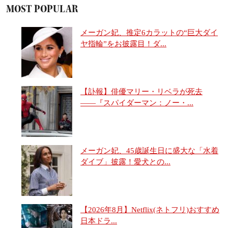
MOST POPULAR
メーガン妃、推定6カラットの“巨大ダイ
ヤ指輪”をお披露目！ダ...
【訃報】俳優マリー・リベラが死去
――『スパイダーマン：ノー・...
メーガン妃、45歳誕生日に盛大な「水着
ダイブ」披露！愛犬との...
【2026年8月】Netflix(ネトフリ)おすすめ
日本ドラ...