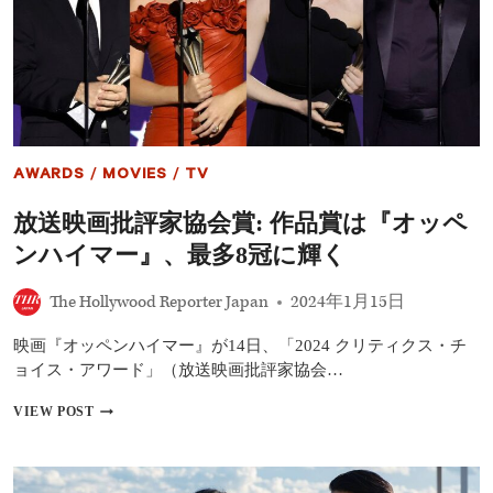
ス
カ
ー
に
有
利？
過
去
に
AWARDS
/
MOVIES
/
TV
は
『ド
放送映画批評家協会賞: 作品賞は『オッペ
ラ
イ
ンハイマー』、最多8冠に輝く
ブ・
マ
The Hollywood Reporter Japan
2024年1月15日
イ・
カ
ー』
映画『オッペンハイマー』が14日、「2024 クリティクス・チ
も
ョイス・アワード」（放送映画批評家協会…
受
賞
放
VIEW POST
送
映
画
批