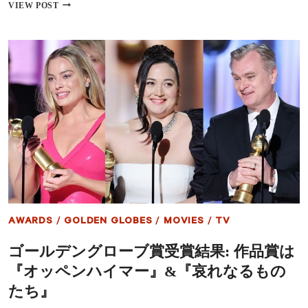
映
VIEW POST
画
『パ
ス
ト
ラ
イ
ブ
ス
／
再
会』、
全
米
映
画
批
評
AWARDS
/
GOLDEN GLOBES
/
MOVIES
/
TV
家
協
ゴールデングローブ賞受賞結果: 作品賞は
会
の
『オッペンハイマー』&『哀れなるもの
最
優
たち』
秀