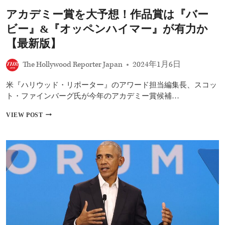
ッ
アカデミー賞を大予想！作品賞は『バー
ペ
ン
ビー』&『オッペンハイマー』が有力か
ハ
イ
【最新版】
マ
ー』
The Hollywood Reporter Japan
2024年1月6日
&『哀
れ
米『ハリウッド・リポーター』のアワード担当編集長、スコッ
な
る
ト・ファインバーグ氏が今年のアカデミー賞候補…
も
の
ア
VIEW POST
た
カ
ち』
デ
ミ
ー
賞
を
大
予
想！
作
品
賞