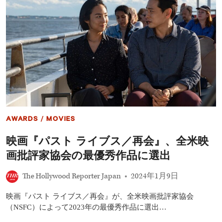
評
家
協
会
賞:
作
品
賞
は
『オ
ッ
ペ
ン
AWARDS
/
MOVIES
ハ
イ
映画『パスト ライブス／再会』、全米映
マ
ー』、
画批評家協会の最優秀作品に選出
最
多
The Hollywood Reporter Japan
2024年1月9日
8
冠
に
映画『パスト ライブス／再会』が、全米映画批評家協会
輝
（NSFC）によって2023年の最優秀作品に選出…
く