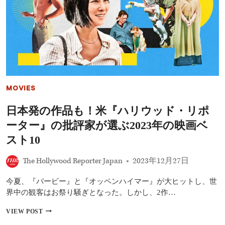
年
の
「お
気
に
入
り
映
画」
を
MOVIES
発
表
日本発の作品も！米『ハリウッド・リポ
是
枝
ーター』の批評家が選ぶ2023年の映画ベ
監
督
スト10
『怪
物』
The Hollywood Reporter Japan
2023年12月27日
ほ
か
今夏、『バービー』と『オッペンハイマー』が大ヒットし、世
界中の観客はお祭り騒ぎとなった。しかし、2作…
日
VIEW POST
本