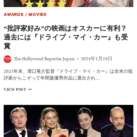
AWARDS
/
MOVIES
“批評家好み”の映画はオスカーに有利？
過去には『ドライブ・マイ・カー』も受
賞
The Hollywood Reporter Japan
2024年1月19日
2021年末、濱口竜介監督『ドライブ・マイ・カー』は全米の批
評家からこぞって年間最優秀作品に選出され…
“批
VIEW POST
評
家
好
み”の
映
画
は
オ