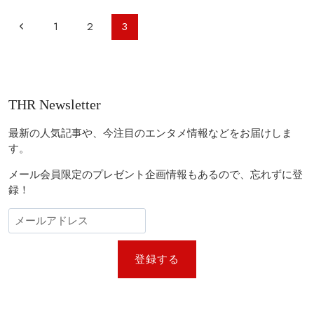
発
の
ペ
前
1
2
3
作
ー
品
の
も！
ジ
米
ペ
ナ
『ハ
ビ
リ
ー
THR Newsletter
ウ
ゲ
ジ
ッ
ー
ド・
最新の人気記事や、今注目のエンタメ情報などをお届けしま
リ
シ
す。
ポ
ョ
ー
メール会員限定のプレゼント企画情報もあるので、忘れずに登
タ
ン
録！
ー』
の
批
評
家
が
登録する
選
ぶ
2023
年