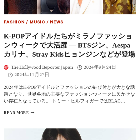
新
境
地
と
FASHION
/
MUSIC
/
NEWS
ソ
ロ
K-POPアイドルたちがミラノファッショ
活
動
ンウィークで大活躍 ― BTSジン、aespa
の
展
カリナ、Stray Kidsヒョンジンなどが登場
望
The Hollywood Reporter Japan
2024年9月24日
2024年11月27日
2024年はK-POPアイドルとファッションの結び付きが大きな話
題となり、世界各地の主要なファッションウィークに欠かせな
い存在となっている。 トミー・ヒルフィガーではBLAC…
K-
READ MORE
POP
ア
イ
ド
ル