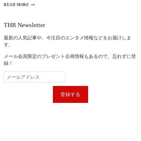
AESPA
プ
READ MORE
カ
ラ
リ
ダ
ナ、
の
STRAY
THR Newsletter
ブ
KIDS
ラ
ヒ
最新の人気記事や、今注目のエンタメ情報などをお届けしま
ン
ョ
ド
す。
ン
ア
ジ
ン
メール会員限定のプレゼント企画情報もあるので、忘れずに登
ン
バ
な
録！
サ
ど
ダ
が
ー
登
に
場
AESPA(エ
登録する
ス
パ)
の
カ
リ
ナ
が
抜
擢