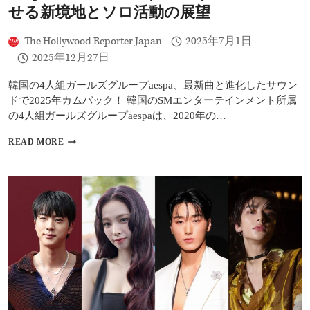
ウ
せる新境地とソロ活動の展望
ス』
サ
The Hollywood Reporter Japan
2025年7月1日
ン
ト
2025年12月27日
ラ
に
韓国の4人組ガールズグループaespa、最新曲と進化したサウン
参
ドで2025年カムバック！ 韓国のSMエンターテインメント所属
加
の4人組ガールズグループaespaは、2020年の…
AESPA
READ MORE
イ
ン
タ
ビ
ュ
ー
｜
「DIRTY
WORK」
で
見
せ
る