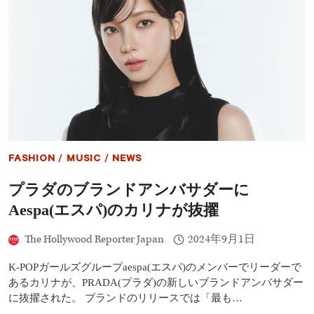
た
ち
が
ミ
ラ
ノ
フ
ァ
ッ
シ
ョ
ン
FASHION
/
MUSIC
/
NEWS
ウ
ィ
プラダのブランドアンバサダーに
ー
ク
Aespa(エスパ)のカリナが抜擢
で
大
The Hollywood Reporter Japan
2024年9月1日
活
躍
―
K-POPガールズグループaespa(エスパ)のメンバーでリーダーで
BTS
あるカリナが、PRADA(プラダ)の新しいブランドアンバサダー
ジ
に抜擢された。 ブランドのリリースでは「最も…
ン、