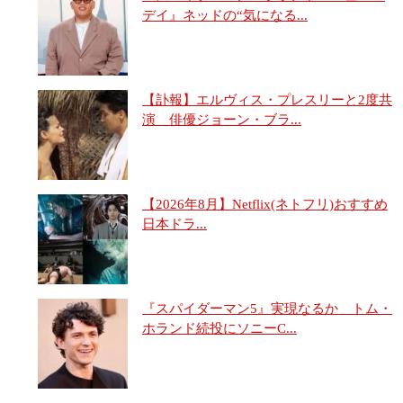
デイ』ネッドの“気になる...
【訃報】エルヴィス・プレスリーと2度共
演 俳優ジョーン・ブラ...
【2026年8月】Netflix(ネトフリ)おすすめ
日本ドラ...
『スパイダーマン5』実現なるか トム・
ホランド続投にソニーC...