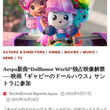
新
ア
ン
バ
サ
ダ
ー
に
就
任！
「う
ま
ACTORS & DIRECTORS
/
ANIME
/
MOVIES
/
MUSIC
/
く
表
NEWS
/
TV
現
で
Aespa新曲“Dollhouse World”独占映像解禁
き
──映画『ギャビーのドールハウス』サン
る
か
トラに参加
不
安
The Hollywood Reporter Japan
2025年9月27日
も
あ
2025年10月18日
っ
た」
『ギャビーのドールハウス ザ・ムービー』のサウンドトラック