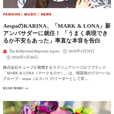
FASHION
/
MUSIC
/
NEWS
AespaのKARINA、「MARK & LONA」新
アンバサダーに就任！ 「うまく表現でき
るか不安もあった」率直な本音を告白
The Hollywood Reporter Japan
2026年4月28日
2026年4月30日
株式会社キューブが展開するラグジュアリーゴルフブランド
「MARK & LONA（マーク＆ロナ）」は、韓国発のグローバル
グループ・aespa（エスパ）のリーダーとして世…
AESPA
READ MORE
の
KARINA、
「MARK
&
LONA」