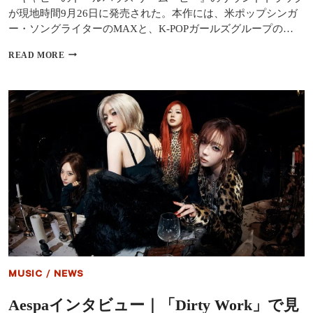
率
が現地時間9月26日に発売された。本作には、米ポップシンガ
直
ー・ソングライターのMAXと、K-POPガールズグループの…
な
本
AESPA
音
READ MORE
新
を
曲“DOLLHOUSE
告
WORLD”独
白
占
映
像
解
禁
──
映
画
『ギ
ャ
ビ
ー
の
ド
MUSIC
/
NEWS
ー
ル
Aespaインタビュー｜「Dirty Work」で見
ハ