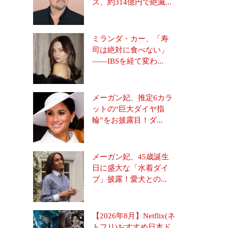
ス、約314億円で絶滅...
ミランダ・カー、「寿
司は絶対に食べない」
――IBSを経て変わ...
メーガン妃、推定6カラ
ットの“巨大ダイヤ指
輪”をお披露目！ダ...
メーガン妃、45歳誕生
日に盛大な「水着ダイ
ブ」披露！愛犬との...
【2026年8月】Netflix(ネ
トフリ)おすすめ日本ド