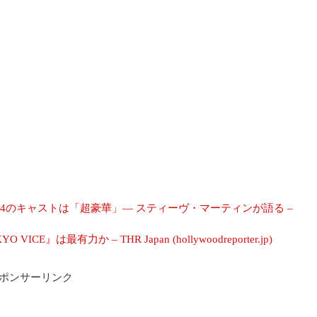
のキャストは「超豪華」― スティーヴ・マーティンが語る –
E』は最有力か – THR Japan (hollywoodreporter.jp)
ポンサーリンク