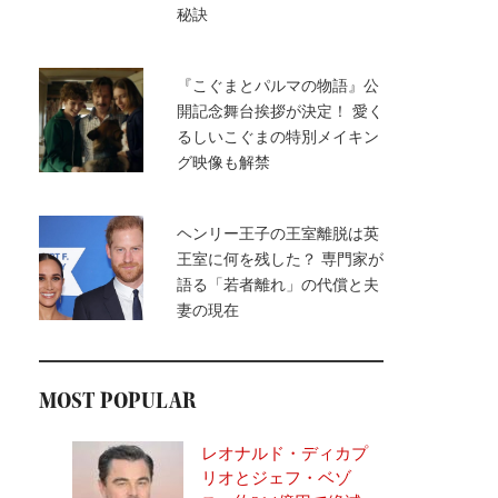
秘訣
『こぐまとパルマの物語』公
開記念舞台挨拶が決定！ 愛く
るしいこぐまの特別メイキン
グ映像も解禁
ヘンリー王子の王室離脱は英
王室に何を残した？ 専門家が
語る「若者離れ」の代償と夫
妻の現在
MOST POPULAR
レオナルド・ディカプ
リオとジェフ・ベゾ