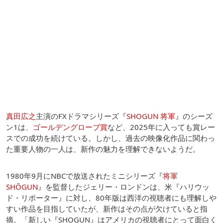
真田広之
主演のFXドラマシリーズ『
SHOGUN 将軍
』のシーズ
ン1は、
ゴールデングローブ賞
など、2025年に入っても賞レー
スでの成功を続けている。しかし、過去の映像化作品に関わっ
た重要人物の一人は、新作の魅力を理解できないようだ。
1980年9月にNBCで放送されたミニシリーズ『
将軍
SHŌGUN
』を監督したジェリー・ロンドンは、米『ハリウッ
ド・リポーター』に対し、80年版は西洋の視聴者にも理解しや
すい作品を目指していたが、新作はその点が欠けていると指
摘。「新しい『SHOGUN』はアメリカの視聴者にとって面白く