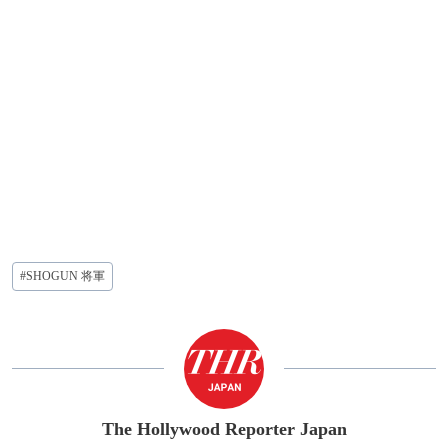
投
#
SHOGUN 将軍
稿
タ
グ:
The Hollywood Reporter Japan