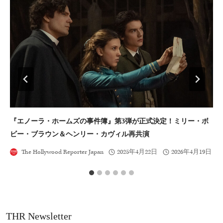
『エノーラ・ホームズの事件簿』第3弾が正式決定！ミリー・ボ
ケ
ビー・ブラウン＆ヘンリー・カヴィル再共演
ラ
The Hollywood Reporter Japan
2025年4月22日
2026年4月19日
THR Newsletter