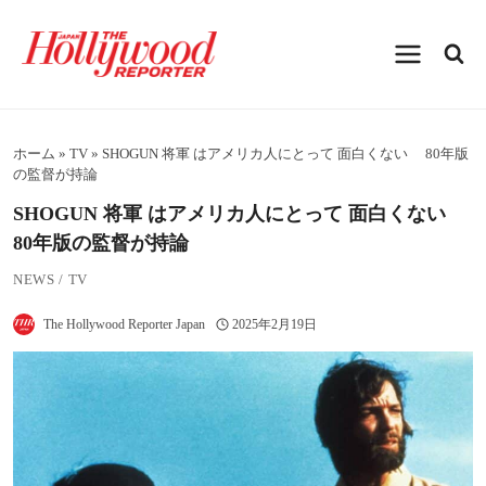
内
容
を
ス
キ
ッ
プ
ホーム
»
TV
»
SHOGUN 将軍 はアメリカ人にとって 面白くない 80年版
の監督が持論
SHOGUN 将軍 はアメリカ人にとって 面白くない
80年版の監督が持論
NEWS
/
TV
The Hollywood Reporter Japan
2025年2月19日