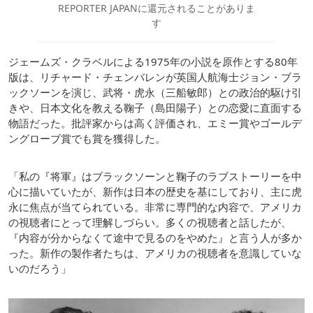
REPORTER JAPANに還元されることがありま
す
ジェームズ・クラベルによる1975年の小説を原作とする80年
版は、リチャード・チェンバレンが英国人航海士ジョン・ブラ
ックソーンを演じ、武将・虎永（三船敏郎）との政治的駆け引
きや、日本文化を教える鞠子（島田陽子）との恋愛に直面する
物語だった。批評家からは高く評価され、エミー賞やゴールデ
ングローブ賞でも賞を獲得した。
「私の『将軍』はブラックソーンと鞠子のラブストーリーを中
心に描いていたが、新作は日本の歴史を基にしており、主に虎
永に焦点が当てられている。非常に専門的な内容で、アメリカ
の視聴者にとって理解しづらい。多くの視聴者と話したが、
『内容が分からなくて途中で見るのをやめた』と言う人が多か
った。新作の製作者たちは、アメリカの視聴者を意識していな
いのだろう」