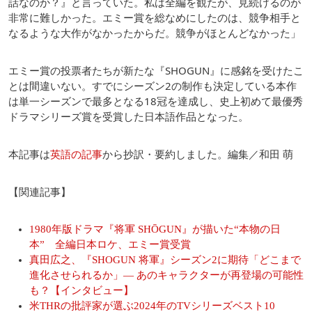
話なのか？』と言っていた。私は全編を観たが、見続けるのが
非常に難しかった。エミー賞を総なめにしたのは、競争相手と
なるような大作がなかったからだ。競争がほとんどなかった」
エミー賞の投票者たちが新たな『SHOGUN』に感銘を受けたこ
とは間違いない。すでにシーズン2の制作も決定している本作
は単一シーズンで最多となる18冠を達成し、史上初めて最優秀
ドラマシリーズ賞を受賞した日本語作品となった。
本記事は
英語の記事
から抄訳・要約しました。編集／和田 萌
【関連記事】
1980年版ドラマ『将軍 SHŌGUN』が描いた“本物の日
本” 全編日本ロケ、エミー賞受賞
真田広之、『SHOGUN 将軍』シーズン2に期待「どこまで
進化させられるか」― あのキャラクターが再登場の可能性
も？【インタビュー】
米THRの批評家が選ぶ2024年のTVシリーズベスト10