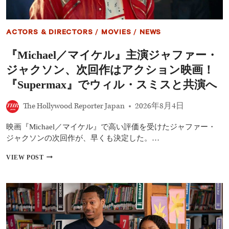
ACTORS & DIRECTORS
/
MOVIES
/
NEWS
『Michael／マイケル』主演ジャファー・
ジャクソン、次回作はアクション映画！
『Supermax』でウィル・スミスと共演へ
The Hollywood Reporter Japan
2026年8月4日
映画『Michael／マイケル』で高い評価を受けたジャファー・
ジャクソンの次回作が、早くも決定した。…
『MICHAEL
VIEW POST
／
マ
イ
ケ
ル』
主
演
ジ