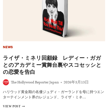
作
ー
品
賞
ま
（2026）】
と
マ
め
イ
【2026
ケ
年
ル・
版】
B・
ジ
ョ
ー
NEWS
ダ
ン
ライザ・ミネリ回顧録 レディー・ガガ
が
主
とのアカデミー賞舞台裏やスコセッシと
演
男
の恋愛を告白
優
賞
The Hollywood Reporter Japan
2026年3月13日
を
受
ハリウッド黄金期の名優ジュディ・ガーランドを母に持つエン
賞！
『罪
ターテインメント界のレジェンド、ライザ・ミネ…
人
た
ラ
VIEW POST