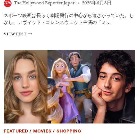
か
The Hollywood Reporter Japan
2026年6月3日
ら
『ブ
スポーツ映画は長らく劇場興行の中心から遠ざかっていた。し
ラ
かし、デヴィッド・コレンスウェット主演の『ミ…
ッ
ク
試
VIEW POST
パ
写
ン
会
サ
で
ー』
高
『ム
評
ー
価！
ン
デ
ラ
ヴ
イ
ィ
ト』
ッ
ま
ド・
で
コ
レ
ン
ス
ウ
ェ
FEATURED
/
MOVIES
/
SHOPPING
ッ
ト