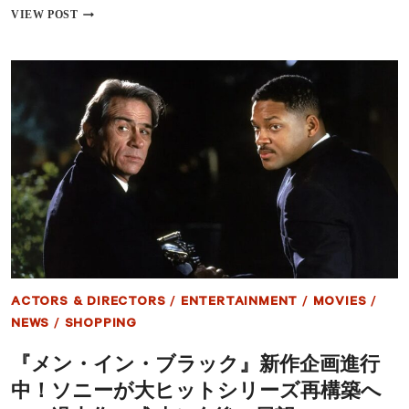
と
【デ
VIEW POST
不
ィ
当
ズ
解
ニ
雇
ー
で
プ
ラ
ス】
2026
年
1
月
お
す
す
め
配
信
ACTORS & DIRECTORS
/
ENTERTAINMENT
/
MOVIES
/
作
品
NEWS
/
SHOPPING
――
ラ
『メン・イン・ブラック』新作企画進行
イ
中！ソニーが大ヒットシリーズ再構築へ
ア
ン・