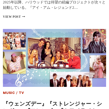
2025年以降、ハリウッドでは待望の続編プロジェクトが次々と
登
始動している。『アイ・アム・レジェンド2…
壇！
『SHOGUN
【続
VIEW POST
将
編
軍』
ラ
シ
ッ
ー
シ
ズ
ュ】
ン
『ア
2
イ・
が
ア
い
ム・
よ
レ
い
ジ
よ
ェ
撮
ン
影
ド
開
2』
始！
公
さ
開
ら
MUSIC
/
TV
日
に
は
『マ
『ウェンズデー』『ストレンジャー・シ
い
ー
つ？