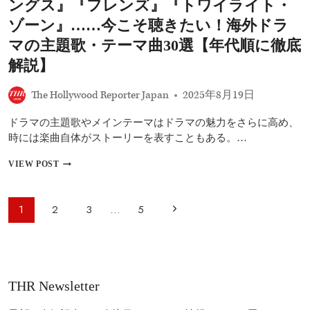
ダ
ングス』『フレンズ』『トワイライト・
『デ
ー
ュ
ゾーン』……今こそ聴きたい！海外ドラ
ズ・
ー
イ
マの主題歌・テーマ曲30選【年代順に徹底
ン
ン・
3』
解説】
ビ
ほ
ル
か
デ
The Hollywood Reporter Japan
2025年8月19日
注
ィ
目
ン
の
ドラマの主題歌やメインテーマはドラマの魅力をさらに高め、
グ』
続
時には楽曲自体がストーリーを表すこともある。…
や
編
『シ
映
『ウ
ェ
VIEW POST
画
ェ
フ
の
ン
の
最
ズ
一
ペ
次
1
2
3
…
5
新
デ
流
ー
情
ー』
～』
の
報
『ス
ジ
な
ま
ト
ど
ペ
ナ
と
レ
人
め
ビ
ン
ー
気
（2026
THR Newsletter
ジ
ド
ゲ
～
ジ
ャ
ラ
27