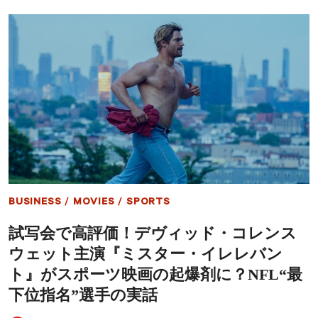
ル・
ド
ス
ラ
ミ
マ
ス
史
と
に
共
残
演
る
へ
黒
人
キ
ャ
ラ
ク
タ
ー
19
BUSINESS
/
MOVIES
/
SPORTS
選
――
試写会で高評価！デヴィッド・コレンス
名
作
ウェット主演『ミスター・イレレバン
シ
ッ
ト』がスポーツ映画の起爆剤に？NFL“最
ト
下位指名”選手の実話
コ
ム