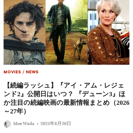
展
プ
望
ラ
ス・
オ
リ
ジ
ナ
ル・
プ
レ
ビ
ュ
ー
MOVIES
/
NEWS
2025】
真
【続編ラッシュ】『アイ・アム・レジェ
田
広
ンド2』公開日はいつ？ 『デューン3』ほ
之
ら
か注目の続編映画の最新情報まとめ（2026
豪
～27年）
華
ゲ
ス
Moe Wada
2025年8月20日
ト
が