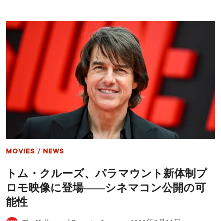
ち』
イ
で
ザ・
初
ミ
の
ネ
オ
リ
ス
回
カ
顧
ー
録
栄
レ
冠
デ
ィ
ー・
ガ
ガ
と
の
ア
MOVIES
/
NEWS
カ
デ
トム・クルーズ、パラマウント新体制プ
ミ
ー
ロモ映像に登場――シネマコン公開の可
賞
舞
能性
台
裏