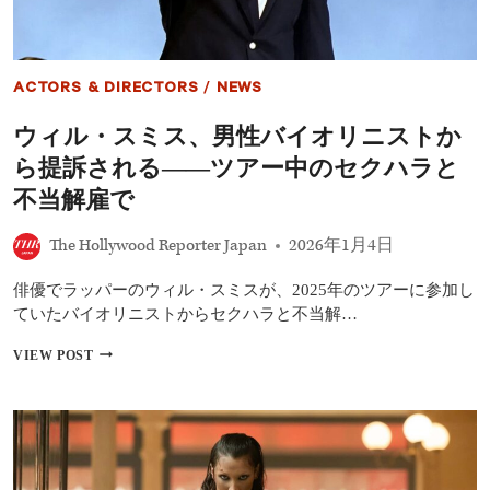
カ
ー
主
演
ACTORS & DIRECTORS
/
NEWS
男
優
ウィル・スミス、男性バイオリニストか
賞
史
ら提訴される――ツアー中のセクハラと
上
2
不当解雇で
番
目
The Hollywood Reporter Japan
2026年1月4日
の
若
俳優でラッパーのウィル・スミスが、2025年のツアーに参加し
き
戴
ていたバイオリニストからセクハラと不当解…
冠
へ
ウ
VIEW POST
の
ィ
道
ル・
30
ス
歳
ミ
の
ス、
天
男
才
性