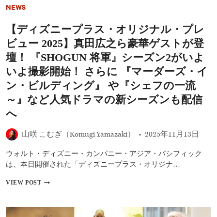
ー
ル
NEWS
が
異
大
色
【ディズニープラス・オリジナル・プレ
ヒ
作
ッ
ビュー 2025】真田広之ら豪華ゲストが登
『ワ
ト
ン
シ
壇！ 『SHOGUN 将軍』シーズン2がいよ
ダ
リ
いよ撮影開始！ さらに 『マーダーズ・イ
ー
ー
マ
ズ
ン・ビルディング』 や『シェフの一流
ン』
再
ほ
～』など人気ドラマの新シーズンも配信
構
か
築
へ
へ
――
山咲 こむぎ（Komugi Yamazaki）
過
2025年11月13日
去
作
ウォルト・ディズニー・カンパニー・アジア・パシフィック
の
は、本日開催された「ディズニープラス・オリジナ…
成
功
【デ
VIEW POST
と
ィ
今
ズ
後
ニ
の
ー