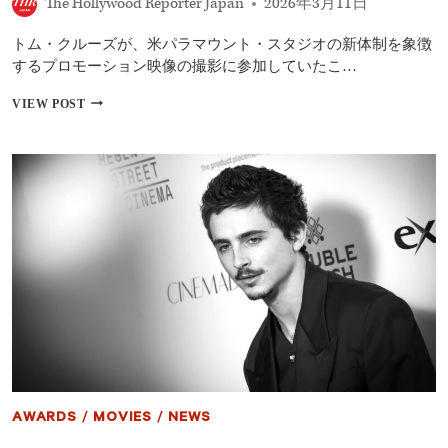
The Hollywood Reporter Japan
2026年3月11日
や
ス
トム・クルーズが、米パラマウント・スタジオの新体制を象徴
コ
セ
するプロモーション映像の撮影に参加していたこ…
ッ
シ
ト
VIEW POST
と
ム・
の
ク
恋
ル
愛
ー
を
ズ、
告
パ
白
ラ
マ
ウ
ン
ト
新
体
制
プ
ロ
モ
AWARDS
/
MOVIES
/
NEWS
映
像