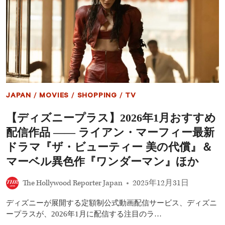
に
バ
立
イ
ち
オ
は
リ
だ
ニ
か
ス
る
ト
「壁」
か
と
ら
は
提
JAPAN
/
MOVIES
/
SHOPPING
/
TV
訴
さ
【ディズニープラス】2026年1月おすすめ
れ
る
配信作品 ―― ライアン・マーフィー最新
――
ツ
ドラマ『ザ・ビューティー 美の代償』＆
ア
マーベル異色作『ワンダーマン』ほか
ー
中
の
The Hollywood Reporter Japan
2025年12月31日
セ
ク
ディズニーが展開する定額制公式動画配信サービス、ディズニ
ハ
ープラスが、2026年1月に配信する注目のラ…
ラ