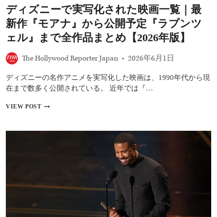
ディズニーで実写化された映画一覧｜最
主
演
新作『モアナ』から公開予定『ラプンツ
『ミ
ス
ェル』まで全作品まとめ【2026年版】
タ
ー・
The Hollywood Reporter Japan
2026年6月1日
イ
レ
ディズニーの名作アニメを実写化した映画は、1990年代から現
レ
バ
在まで数多く公開されている。 近年では『…
ン
ト』
デ
VIEW POST
が
ィ
ス
ズ
ポ
ニ
ー
ー
ツ
で
映
実
画
写
の
化
起
さ
爆
れ
剤
た
に？
映