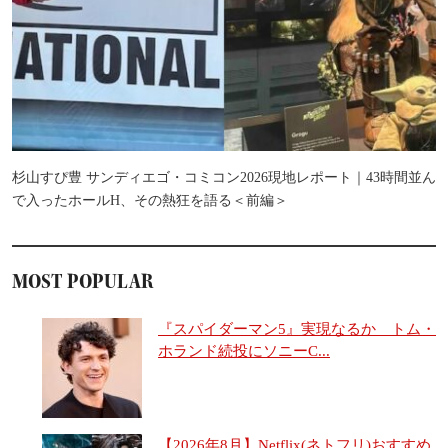
杉山すぴ豊 サンディエゴ・コミコン2026現地レポート｜43時間並ん
で入ったホールH、その熱狂を語る＜前編＞
MOST POPULAR
『スパイダーマン5』実現なるか トム・
ホランド続投にソニーC...
【2026年8月】Netflix(ネトフリ)おすすめ