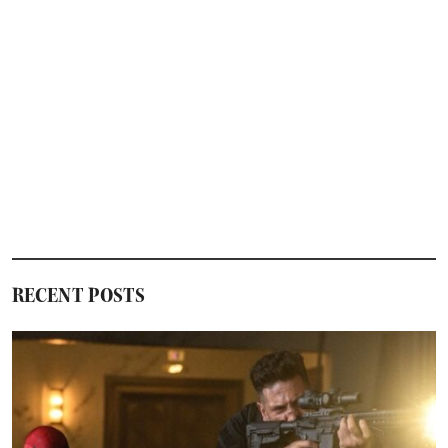
い！
海
外
ド
ラ
マ
の
主
題
歌・
テ
ー
マ
曲
30
選
RECENT POSTS
【年
代
順
に
徹
底
解
説】