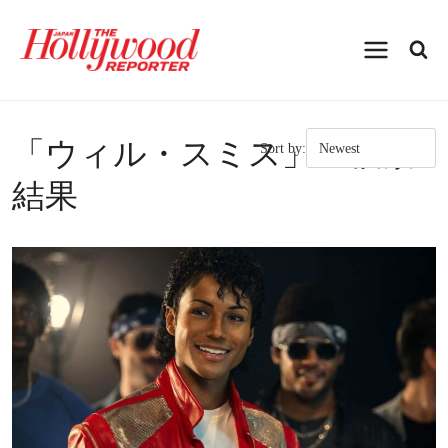
内
容
を
ス
キ
ッ
プ
「
ウィル・スミス
」の検索
Sort by:
結果