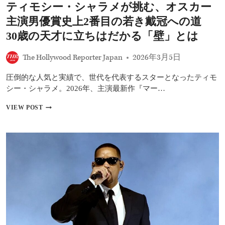
ティモシー・シャラメが挑む、オスカー
に
登
主演男優賞史上2番目の若き戴冠への道
場
――
30歳の天才に立ちはだかる「壁」とは
シ
ネ
The Hollywood Reporter Japan
2026年3月5日
マ
コ
圧倒的な人気と実績で、世代を代表するスターとなったティモ
ン
公
シー・シャラメ。2026年、主演最新作『マー…
開
の
テ
VIEW POST
可
ィ
能
モ
性
シ
ー・
シ
ャ
ラ
メ
が
挑
む、
オ
ス