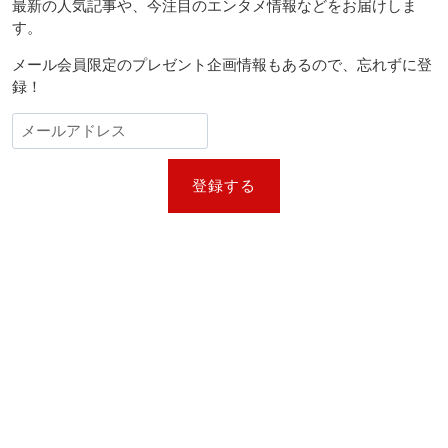
ー
ー・
マ
最新の人気記事や、今注目のエンタメ情報などをお届けしま
年）
シ
の
シ
す。
ン
新
ョ
グ
シ
メール会員限定のプレゼント企画情報もあるので、忘れずに登
ス』
ー
ン
録！
『フ
ズ
レ
ン
ン
も
ズ』
配
『ト
信
ワ
登録する
へ
イ
ラ
イ
ト・
ゾ
ー
ン』
……
今
こ
そ
聴
き
た