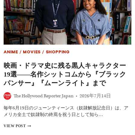
ャ
フ
ァ
ー・
ジ
ャ
ク
ソ
ン、
ANIME
/
MOVIES
/
SHOPPING
次
回
映画・ドラマ史に残る黒人キャラクター
作
は
19選――名作シットコムから『ブラック
ア
ク
パンサー』『ムーンライト』まで
シ
ョ
The Hollywood Reporter Japan
2026年7月14日
ン
映
毎年6月19日のジューンティーンス（奴隷解放記念日）は、ア
画！
『SUPERMAX』
メリカ全土で奴隷制の終焉を祝う日として知ら…
で
ウ
映
VIEW POST
ィ
画・