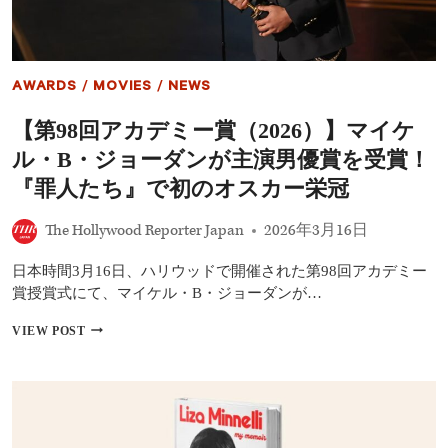
NFL“最
画
下
一
位
覧
指
｜
名”選
最
AWARDS
/
MOVIES
/
NEWS
手
新
の
作
【第98回アカデミー賞（2026）】マイケ
実
『モ
話
ア
ル・B・ジョーダンが主演男優賞を受賞！
ナ』
か
『罪人たち』で初のオスカー栄冠
ら
公
The Hollywood Reporter Japan
2026年3月16日
開
予
日本時間3月16日、ハリウッドで開催された第98回アカデミー
定
『ラ
賞授賞式にて、マイケル・B・ジョーダンが…
プ
ン
【第
VIEW POST
ツ
98
ェ
回
ル』
ア
ま
カ
で
デ
全
ミ