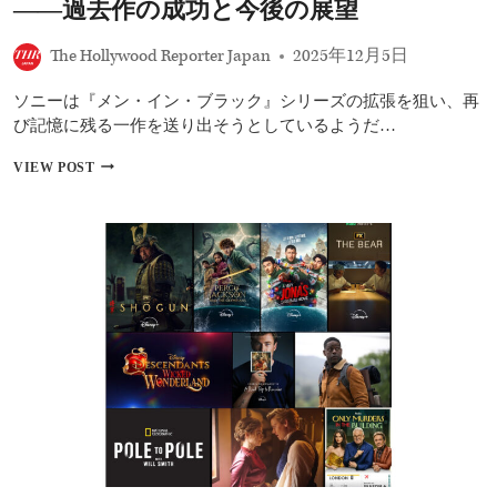
――過去作の成功と今後の展望
マ
ー
The Hollywood Reporter Japan
2025年12月5日
フ
ィ
ー
ソニーは『メン・イン・ブラック』シリーズの拡張を狙い、再
最
び記憶に残る一作を送り出そうとしているようだ…
新
ド
『メ
VIEW POST
ラ
ン・
マ
イ
『ザ・
ン・
ビ
ブ
ュ
ラ
ー
ッ
テ
ク』
ィ
新
ー
作
美
企
の
画
代
進
償』
行
＆
中！
マ
ソ
ー
ニ
ベ