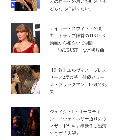
人の息子への思いを吐露「子
どもたちに謝りたい」
テイラー・スウィフトの楽
曲、トランプ陣営のTIKTOK
動画から相次いで削除
──「AUGUST」など複数曲
【訃報】エルヴィス・プレス
リーと2度共演 俳優ジョー
ン・ブラックマン、87歳で死
去
ジェイク・T・オースティ
ン、『ウェイバリー通りのウ
ィザードたち』復活作に出演
できず「失望」