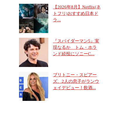
【2026年8月】Netflix(ネ
トフリ)おすすめ日本ド
ラ...
『スパイダーマン5』実
現なるか トム・ホラ
ンド続投にソニーC...
ブリトニー・スピアー
ズ、2人の息子がランウ
ェイデビュー！飲酒...