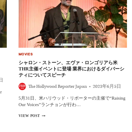
う
ン
傑
ト・
作
メ
を
デ
厳
ィ
選！
ア
の
閉
鎖
に
MOVIES
伴
い、
シャロン・ストーン、エヴァ・ロンゴリアら米
ハ
THR主催イベントに登場 業界におけるダイバーシ
リ
ティについてスピーチ
ウ
1日
ッ
The Hollywood Reporter Japan
2023年6月5日
ド
r
の
5月31日、米ハリウッド・リポーターの主催で“Raising
内
部
Our Voices”ランチョンが行わ…
者
が
シ
VIEW POST
「目
ャ
的
ロ
の
ン・