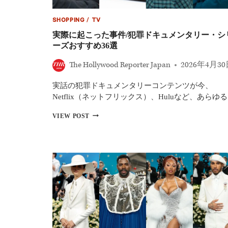
SHOPPING
/
TV
実際に起こった事件/犯罪ドキュメンタリー・シ
ーズおすすめ36選
The Hollywood Reporter Japan
2026年4月3
実話の犯罪ドキュメンタリーコンテンツが今、
Netflix（ネットフリックス）、Huluなど、あらゆ
実
VIEW POST
際
に
起
こ
っ
た
事
件/
犯
罪
ド
キ