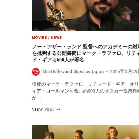
ド
カ
ー
ペ
ッ
ト
到
MOVIES
/
NEWS
着
セ
ノー・アザー・ランド 監督へのアカデミーの対
レ
を批判する公開書簡にマーク・ラファロ、リチ
ブ
ド・ギアら600人が署名
リ
テ
The Hollywood Reporter Japan
2025年3月2
ィ
完
俳優のマーク・ラファロ、リチャード・ギア、オリ
全
リ
ィア・コールマンを含む約600人のオスカー投票権
ス
が…
ト
｜
ノ
VIEW POST
フ
ー・
ァ
ア
ッ
ザ
シ
ー・
ョ
ラ