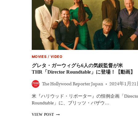
ン
ン
界
ド
最
監
大
督
の
へ
夜
の
を
ア
徹
カ
底
デ
解
ミ
説
MOVIES
/
VIDEO
ー
の
グレタ・ガーウィグら6人の気鋭監督が米
対
THR「Director Roundtable」に登場！【動画】
応
を
The Hollywood Reporter Japan
2024年1月2
批
判
米『ハリウッド・リポーター』の恒例企画「Directo
す
る
Roundtable」に、ブリッツ・バザウ…
公
グ
開
VIEW POST
レ
書
タ・
簡
ガ
に
ー
マ