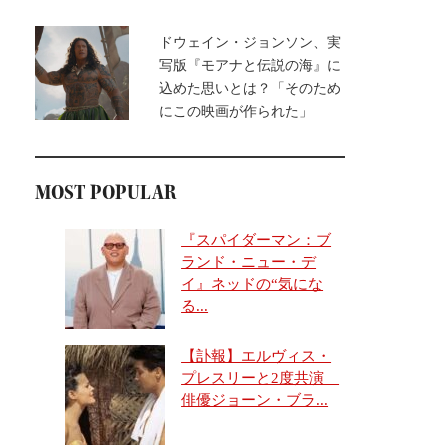
ドウェイン・ジョンソン、実
写版『モアナと伝説の海』に
込めた思いとは？「そのため
にこの映画が作られた」
MOST POPULAR
『スパイダーマン：ブ
ランド・ニュー・デ
イ』ネッドの“気にな
る...
【訃報】エルヴィス・
プレスリーと2度共演
俳優ジョーン・ブラ...