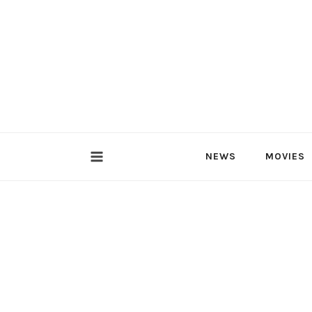
内
容
を
ス
キ
ッ
プ
NEWS
MOVIES