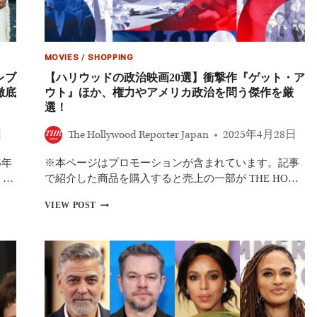
イ
コ
ッ
ト
MOVIES
/
SHOPPING
論
争、
レブ
【ハリウッドの政治映画20選】衝撃作『ゲット・ア
パ
徹底
ウト』ほか、権力やアメリカ政治を問う傑作を厳
ラ
選！
マ
ウ
日
The Hollywood Reporter Japan
2025年4月28日
ン
ト
5年
※本ページはプロモーションが含まれています。記事
が
反
。…
で紹介した商品を購入すると売上の一部が THE HO…
対
声
【ハ
VIEW POST
明
リ
を
ウ
発
ッ
表
ド
の
政
治
映