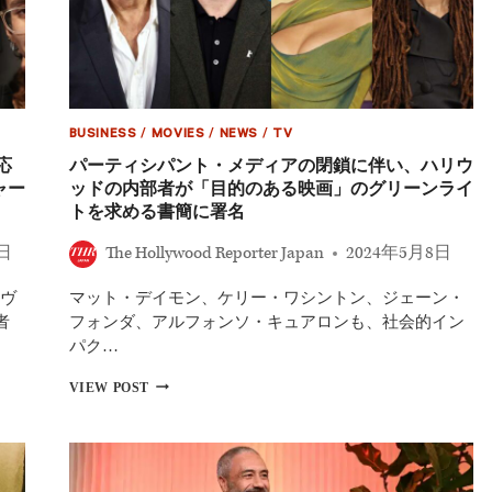
画
20
選】
衝
撃
作
『ゲ
BUSINESS
/
MOVIES
/
NEWS
/
TV
ッ
ト・
応
パーティシパント・メディアの閉鎖に伴い、ハリウ
ア
ャー
ッドの内部者が「目的のある映画」のグリーンライ
ウ
トを求める書簡に署名
ト』
ほ
9日
The Hollywood Reporter Japan
2024年5月8日
か、
権
ヴ
マット・デイモン、ケリー・ワシントン、ジェーン・
力
や
者
フォンダ、アルフォンソ・キュアロンも、社会的イン
ア
パク…
メ
リ
パ
VIEW POST
カ
ー
政
テ
治
ィ
を
シ
問
パ