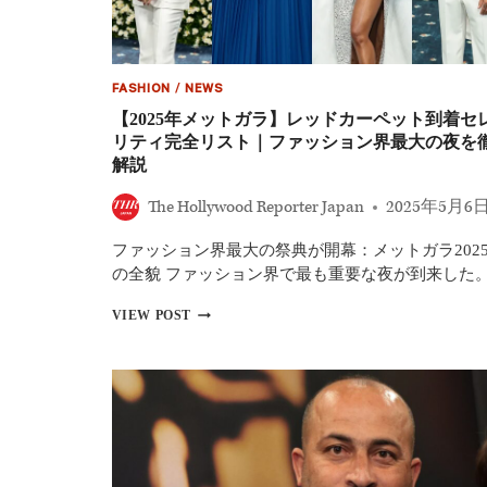
ュ
メ
ン
タ
リ
FASHION
/
NEWS
ー・
【2025年メットガラ】レッドカーペット到着セ
シ
リティ完全リスト｜ファッション界最大の夜を
リ
解説
ー
ズ
The Hollywood Reporter Japan
2025年5月6
お
す
す
ファッション界最大の祭典が開幕：メットガラ202
め
の全貌 ファッション界で最も重要な夜が到来した
36
選
【2025
VIEW POST
年
メ
ッ
ト
ガ
ラ】
レ
ッ