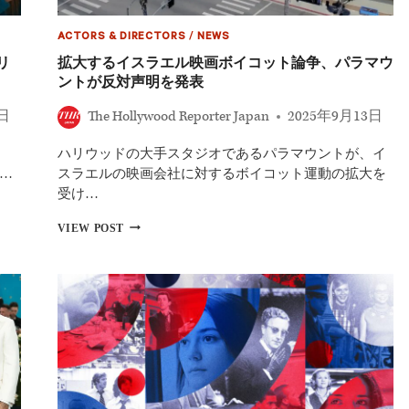
ACTORS & DIRECTORS
/
NEWS
リ
拡大するイスラエル映画ボイコット論争、パラマウ
ントが反対声明を発表
0日
The Hollywood Reporter Japan
2025年9月13日
ハリウッドの大手スタジオであるパラマウントが、イ
る…
スラエルの映画会社に対するボイコット運動の拡大を
受け…
拡
VIEW POST
大
す
る
イ
ス
ラ
エ
ル
映
画
ボ