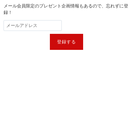
題）』
メール会員限定のプレゼント企画情報もあるので、忘れずに登
の
録！
予
告
編
を
初
登録する
公
開
ド
ゥ
ニ・
ヴ
ィ
ル
ヌ
ー
ヴ
監
督
は“壮
大
な
戦
争