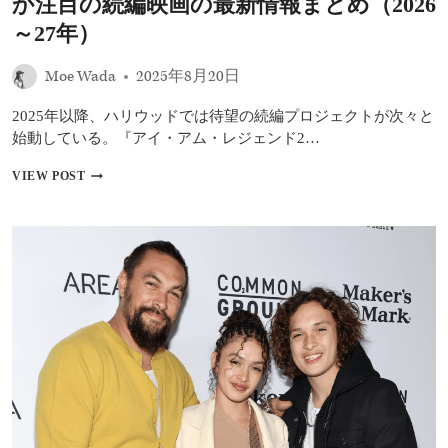
か注目の続編映画の最新情報まとめ（2026
ン
～27年）
ズ』
の
イ
Moe Wada
2025年8月20日
ン
デ
2025年以降、ハリウッドでは待望の続編プロジェクトが次々と
ィ
始動している。『アイ・アム・レジェンド2…
ラ・
ヴ
【続
VIEW POST
ァ
編
ル
ラ
マ
ッ
ら
シ
追
ュ】
加
『ア
キ
イ・
ャ
ア
ス
ム・
ト
レ
も
ジ
発
ェ
表
ン
ド
2』