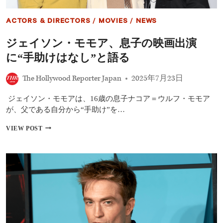
公
開
ACTORS & DIRECTORS
/
MOVIES
/
NEWS
日
は
ジェイソン・モモア、息子の映画出演
い
つ？
に“手助けはなし”と語る
『デ
ュ
The Hollywood Reporter Japan
2025年7月23日
ー
ン
3』
ジェイソン・モモアは、16歳の息子ナコア＝ウルフ・モモア
ほ
が、父である自分から“手助け”を…
か
注
ジ
VIEW POST
目
ェ
の
イ
続
ソ
編
ン・
映
モ
画
モ
の
ア、
最
息
新
子
情
の
報