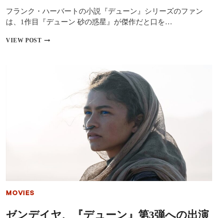
フランク・ハーバートの小説『デューン』シリーズのファン
は、1作目『デューン 砂の惑星』が傑作だと口を…
『デ
VIEW POST
ュ
ー
ン
砂
の
惑
星』
第
3
弾
の
映
画
化
は
難
し
MOVIES
い？！
ヴ
ゼンデイヤ、『デューン』第3弾への出演
ィ