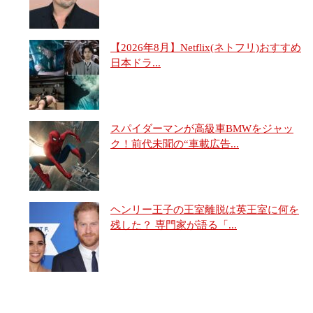
【2026年8月】Netflix(ネトフリ)おすすめ
日本ドラ...
スパイダーマンが高級車BMWをジャッ
ク！前代未聞の“車載広告...
ヘンリー王子の王室離脱は英王室に何を
残した？ 専門家が語る「...