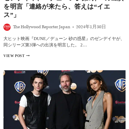
ル
を明言「連絡が来たら、答えは“イエ
ヌ
ー
ス”」
ヴ
監
The Hollywood Reporter Japan
2024年1月30日
督
も
大ヒット映画『DUNE／デューン 砂の惑星』のゼンデイヤが、
認
め
同シリーズ第3弾への出演を明言した。 2…
る“難
解
ゼ
VIEW POST
な”原
ン
作
デ
と
イ
は
ヤ、
『デ
ュ
ー
ン』
第
3
弾
へ
の
出