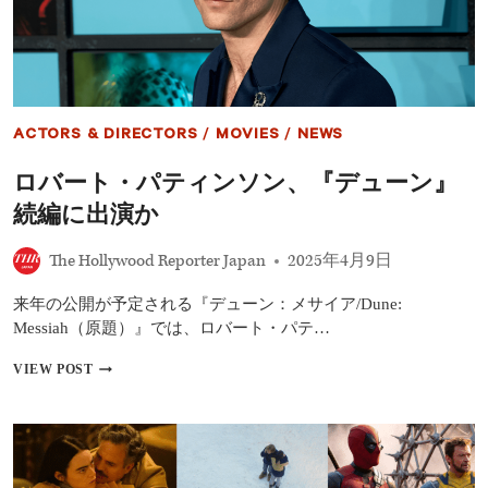
映
ま
画
と
出
め
演
（2026
に“手
～
助
27
け
年）
ACTORS & DIRECTORS
/
MOVIES
/
NEWS
は
な
ロバート・パティンソン、『デューン』
し”と
語
続編に出演か
る
The Hollywood Reporter Japan
2025年4月9日
来年の公開が予定される『デューン：メサイア/Dune:
Messiah（原題）』では、ロバート・パテ…
ロ
VIEW POST
バ
ー
ト・
パ
テ
ィ