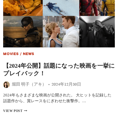
ン
ソ
ン、
『デ
ュ
ー
ン』
続
編
に
出
MOVIES
/
NEWS
演
か
【2024年公開】話題になった映画を一挙に
プレイバック！
堀田 明子（アキ）
2024年12月30日
2024年もさまざまな映画が公開された。 大ヒットを記録した
話題作から、賞レースをにぎわせた衝撃作。…
【2024
VIEW POST
年