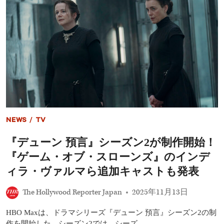
ー
レ
ル、
ベ
新
ッ
た
カ・
な
フ
戦
ァ
い
ー
へ
ガ
ソ
ン
出
演
は
NEWS
/
TV
わ
ず
『デューン 預言』シーズン2が制作開始！
か
1
『ゲーム・オブ・スローンズ』のインデ
シ
ー
ィラ・ヴァルマら追加キャストも発表
ン
｜
The Hollywood Reporter Japan
2025年11月13日
理
由
HBO Maxは、ドラマシリーズ『デューン 預言』シーズン2の制
と
原
作を開始した。シーズン2では、シーズ…