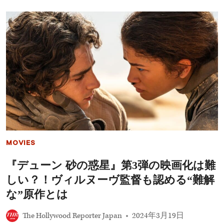
公
開】
話
題
に
な
っ
た
映
画
を
一
挙
に
プ
レ
MOVIES
イ
バ
『デューン 砂の惑星』第3弾の映画化は難
ッ
ク！
しい？！ヴィルヌーヴ監督も認める“難解
な”原作とは
The Hollywood Reporter Japan
2024年3月19日