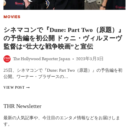
演
を
明
MOVIES
言
「連
シネマコンで『Dune: Part Two（原題）』
絡
が
の予告編を初公開 ドゥニ・ヴィルヌーヴ
来
た
監督は“壮大な戦争映画”と宣伝
ら、
答
The Hollywood Reporter Japan
2023年5月3日
え
は“イ
25日、シネマコンで『Dune: Part Two（原題）』の予告編を初
エ
ス”」
公開。ワーナー・ブラザースの…
シ
VIEW POST
ネ
マ
コ
THR Newsletter
ン
で
最新の人気記事や、今注目のエンタメ情報などをお届けしま
『DUNE:
PART
す。
TWO（原