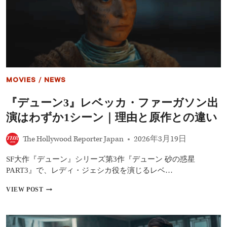
新
予
告
＆
US
版
ポ
ス
タ
MOVIES
/
NEWS
ー
解
『デューン3』レベッカ・ファーガソン出
禁
テ
演はわずか1シーン｜理由と原作との違い
ィ
モ
The Hollywood Reporter Japan
2026年3月19日
シ
ー・
シ
SF大作『デューン』シリーズ第3作『デューン 砂の惑星
ャ
PART3』で、レディ・ジェシカ役を演じるレベ…
ラ
メ
『デ
VIEW POST
演
ュ
じ
ー
る
ン
ポ
3』