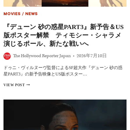
MOVIES
/
NEWS
『デューン 砂の惑星PART3』新予告＆US
版ポスター解禁 ティモシー・シャラメ
演じるポール、新たな戦いへ
The Hollywood Reporter Japan
2026年7月10日
ドゥニ・ヴィルヌーヴ監督によるSF超大作『デューン 砂の惑
星PART3』の新予告映像とUS版ポスター…
『デ
VIEW POST
ュ
ー
ン
砂
の
惑
星
PART3』