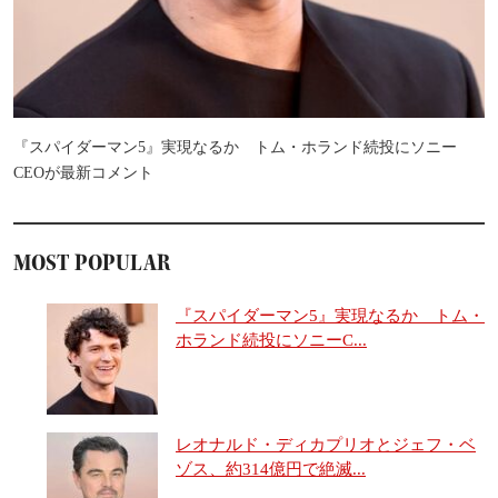
『スパイダーマン5』実現なるか トム・ホランド続投にソニー
CEOが最新コメント
MOST POPULAR
『スパイダーマン5』実現なるか トム・
ホランド続投にソニーC...
レオナルド・ディカプリオとジェフ・ベ
ゾス、約314億円で絶滅...