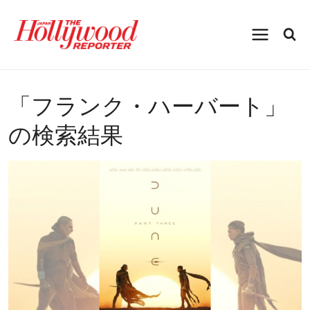
内
容
を
ス
キ
ッ
プ
「
フランク・ハーバート
」
の検索結果