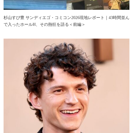
杉山すぴ豊 サンディエゴ・コミコン2026現地レポート｜43時間並ん
で入ったホールH、その熱狂を語る＜前編＞