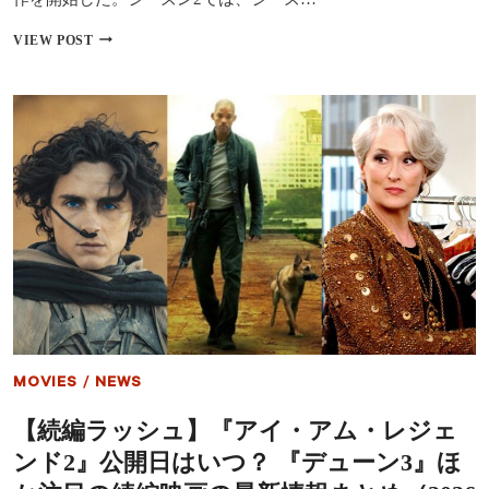
作
と
『デ
VIEW POST
の
ュ
違
ー
い
ン
預
言』
シ
ー
ズ
ン
2
が
制
作
開
始！
『ゲ
ー
MOVIES
/
NEWS
ム・
オ
【続編ラッシュ】『アイ・アム・レジェ
ブ・
ス
ンド2』公開日はいつ？ 『デューン3』ほ
ロ
ー