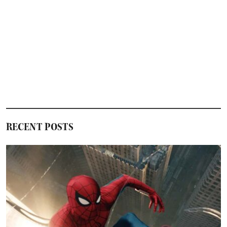
映
画”と
宣
伝
RECENT POSTS