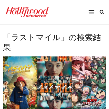
内
容
を
ス
キ
ッ
プ
「
ラストマイル
」の検索結
果