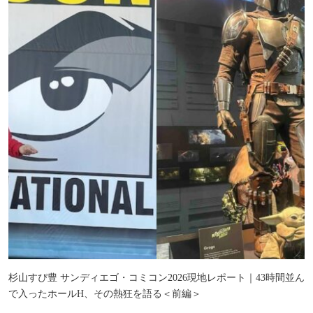
杉山すぴ豊 サンディエゴ・コミコン2026現地レポート｜43時間並ん
で入ったホールH、その熱狂を語る＜前編＞