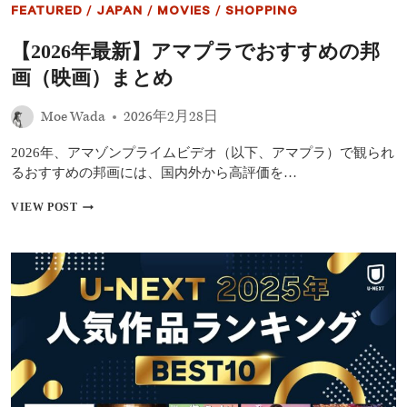
ル
選
FEATURED
/
JAPAN
/
MOVIES
/
SHOPPING
ア
｜
ウ
米
【2026年最新】アマプラでおすすめの邦
ト』
ド
ま
ラ
画（映画）まとめ
で
マ
で
Moe Wada
2026年2月28日
は
物
足
2026年、アマゾンプライムビデオ（以下、アマプラ）で観られ
り
るおすすめの邦画には、国内外から高評価を…
な
い
【2026
VIEW POST
人
年
に
最
お
新】
す
ア
す
マ
め！
プ
ラ
で
お
す
す
め