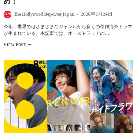
め！
選
｜
The Hollywood Reporter Japan
2026年3月24日
『も
の
今年、世界ではさまざまなジャンルから多くの傑作海外ドラマ
の
け
が生まれている。本記事では、オーストラリアの…
姫』
か
今
VIEW POST
ら
見
『ア
る
バ
べ
タ
き
ー』
ヨ
『イ
ー
ン
ロ
タ
ッ
ー
パ
ス
や
テ
南
ラ
米
ー』
ド
『フ
ラ
ォ
マ
ー
10