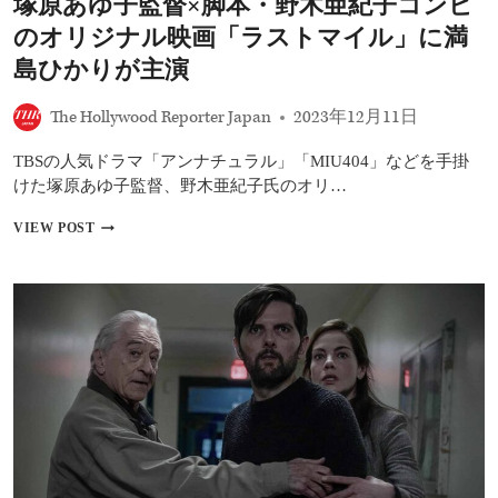
塚原あゆ子監督×脚本・野木亜紀子コンビ
披
露、
のオリジナル映画「ラストマイル」に満
主
演
島ひかりが主演
の
満
The Hollywood Reporter Japan
2023年12月11日
島
ひ
TBSの人気ドラマ「アンナチュラル」「MIU404」などを手掛
か
り
けた塚原あゆ子監督、野木亜紀子氏のオリ…
「画
面
塚
VIEW POST
か
原
ら
あ
伝
ゆ
わ
子
る
監
パ
督
ワ
×
ー
脚
凄
本・
い」
野
木
亜
紀