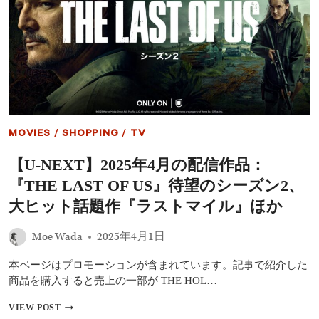
年
8
月
の
配
信
作
品：
満
島
MOVIES
/
SHOPPING
/
TV
ひ
か
【U-NEXT】2025年4月の配信作品：
り
×
『THE LAST OF US』待望のシーズン2、
岡
田
大ヒット話題作『ラストマイル』ほか
将
生
Moe Wada
2025年4月1日
共
演
本ページはプロモーションが含まれています。記事で紹介した
の
メ
商品を購入すると売上の一部が THE HOL…
ガ
ヒ
【U-
VIEW POST
ッ
NEXT】