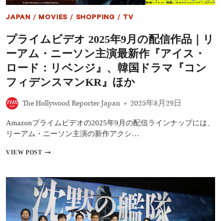
ー
ビ
JAPAN
/
MOVIES
/
SHOPPING
/
TV
ス
開
プライムビデオ 2025年9月の配信作品｜リ
始
『IT
ーアム・ニーソン主演最新作『アイス・
／
イ
ロード：リベンジ』、韓国ドラマ『コン
ッ
フィデンスマンKR』ほか
ト』
前
日
The Hollywood Reporter Japan
2025年8月29日
譚
ド
Amazonプライムビデオの2025年9月の配信ラインナップには、
ラ
リーアム・ニーソン主演の新作アクシ…
マ
も
プ
VIEW POST
配
ラ
信
イ
ム
ビ
デ
オ
2025