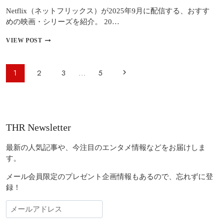
Netflix（ネットフリックス）が2025年9月に配信する、おすす
めの映画・シリーズを紹介。 20…
NETFLIX
VIEW POST
2025
年
9
ペ
次
1
2
3
…
5
月
ー
の
の
お
ジ
す
ペ
ナ
す
ビ
め
ー
THR Newsletter
配
ゲ
ジ
信
ー
作
最新の人気記事や、今注目のエンタメ情報などをお届けしま
品
シ
す。
｜
ョ
日
メール会員限定のプレゼント企画情報もあるので、忘れずに登
本
ン
録！
発
の
メ
ガ