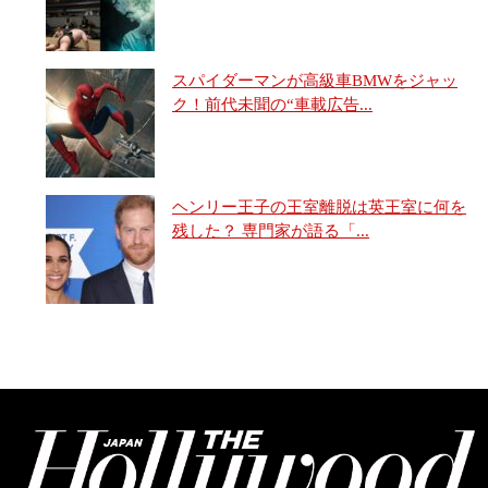
スパイダーマンが高級車BMWをジャッ
ク！前代未聞の“車載広告...
ヘンリー王子の王室離脱は英王室に何を
残した？ 専門家が語る「...