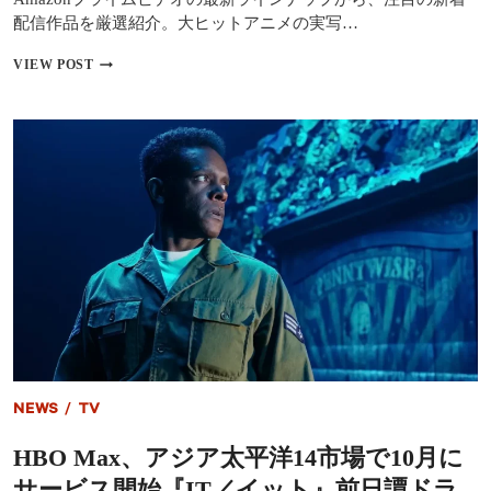
――
配信作品を厳選紹介。大ヒットアニメの実写…
全
9
【プ
VIEW POST
部
ラ
門
イ
の
ム
結
ビ
果
デ
で
オ】
わ
お
か
す
る、
す
今
め
年
新
の
着
ヒ
配
ッ
信
ト
作
作
品
5
NEWS
/
TV
選
――
HBO Max、アジア太平洋14市場で10月に
長
澤
サービス開始『IT／イット』前日譚ドラ