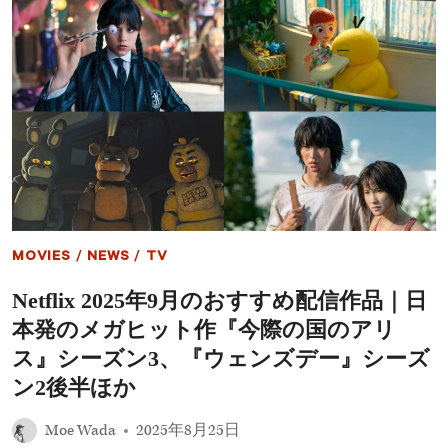
ロ
お
ー
『沈
ド：
黙
リ
の
ベ
艦
ン
隊』
ジ』、
映
韓
画
国
第
ド
2
ラ
作
マ
は
『コ
「で
ン
き
フ
MOVIES
/
NEWS
/
TV
る
ィ
限
デ
Netflix 2025年9月のおすすめ配信作品｜日
界
ン
ま
本発のメガヒット作『今際の国のアリ
ス
で
マ
や
ス』シーズン3、『ウェンズデー』シーズ
ン
っ
KR』
ン2後半ほか
た」
ほ
と
か
自
Moe Wada
2025年8月25日
信