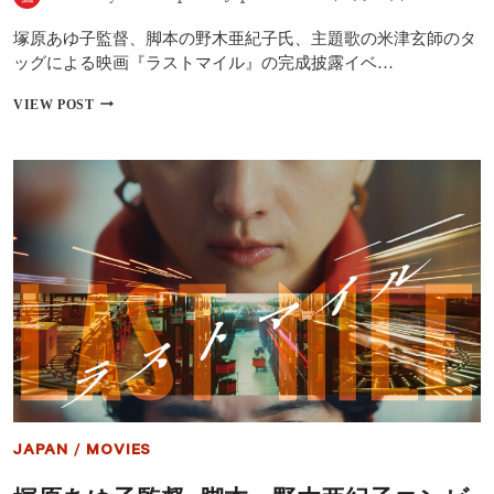
ト
話
塚原あゆ子監督、脚本の野木亜紀子氏、主題歌の米津玄師のタ
題
作
ッグによる映画『ラストマイル』の完成披露イベ…
『ラ
ス
3
VIEW POST
ト
作
マ
品
イ
の
ル』
世
ほ
界
か
観
が
交
錯
す
る
『ラ
ス
ト
マ
イ
ル』
JAPAN
/
MOVIES
完
成