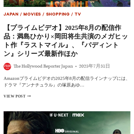
JAPAN
/
MOVIES
/
SHOPPING
/
TV
【プライムビデオ】2025年8月の配信作
品：満島ひかり×岡田将生共演のメガヒッ
ト作『ラストマイル』、『パディント
ン』シリーズ最新作ほか
The Hollywood Reporter Japan
2025年7月31日
Amazonプライムビデオの2025年8月の配信ラインナップには、
ドラマ『アンナチュラル』の塚原あゆ…
【プ
VIEW POST
ラ
イ
ム
ビ
デ
オ】
2025