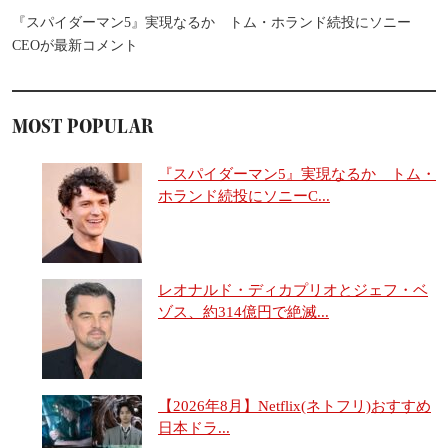
『スパイダーマン5』実現なるか トム・ホランド続投にソニー
CEOが最新コメント
MOST POPULAR
『スパイダーマン5』実現なるか トム・
ホランド続投にソニーC...
レオナルド・ディカプリオとジェフ・ベ
ゾス、約314億円で絶滅...
【2026年8月】Netflix(ネトフリ)おすすめ
日本ドラ...