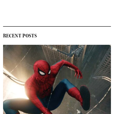
ズ
ン
2
後
半
ほ
か
RECENT POSTS