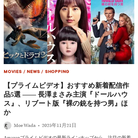
気
作
品
ラ
ン
キ
ン
グ
発
表！
映
画
部
MOVIES
/
NEWS
/
SHOPPING
門
1
【プライムビデオ】おすすめ新着配信作
位
は
品5選 ―― 長澤まさみ主演『ドールハウ
『グ
ラ
ス』、リブート版『裸の銃を持つ男』ほ
ン
か
メ
ゾ
ン・
Moe Wada
2025年11月21日
パ
リ』
Amazonプライムビデオの最新ラインナップから、注目の新着