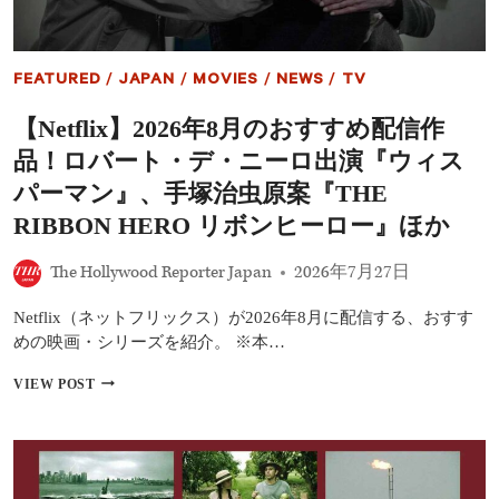
子
コ
ン
ビ
FEATURED
/
JAPAN
/
MOVIES
/
NEWS
/
TV
の
オ
【Netflix】2026年8月のおすすめ配信作
リ
ジ
品！ロバート・デ・ニーロ出演『ウィス
ナ
ル
パーマン』、手塚治虫原案『THE
映
RIBBON HERO リボンヒーロー』ほか
画
「ラ
ス
The Hollywood Reporter Japan
2026年7月27日
ト
マ
Netflix（ネットフリックス）が2026年8月に配信する、おすす
イ
めの映画・シリーズを紹介。 ※本…
ル」
に
【NETFLIX】
VIEW POST
満
2026
島
年
ひ
8
か
月
り
の
が