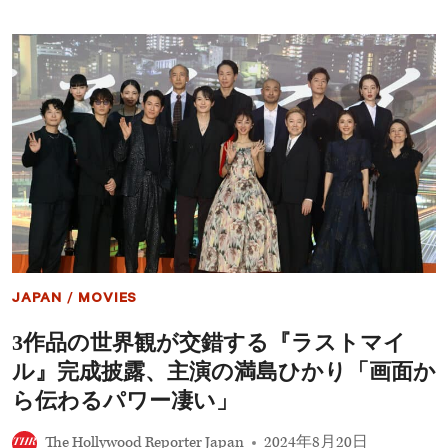
ト
2025
作
年
『ラ
4
ス
月
ト
の
マ
配
イ
信
ル』、
作
『パ
品：
デ
『THE
ィ
LAST
ン
OF
ト
US』
ン』
待
シ
望
リ
の
JAPAN
/
MOVIES
ー
シ
ズ
ー
3作品の世界観が交錯する『ラストマイ
最
ズ
新
ン
ル』完成披露、主演の満島ひかり「画面か
作
2、
ほ
大
ら伝わるパワー凄い」
か
ヒ
ッ
The Hollywood Reporter Japan
2024年8月20日