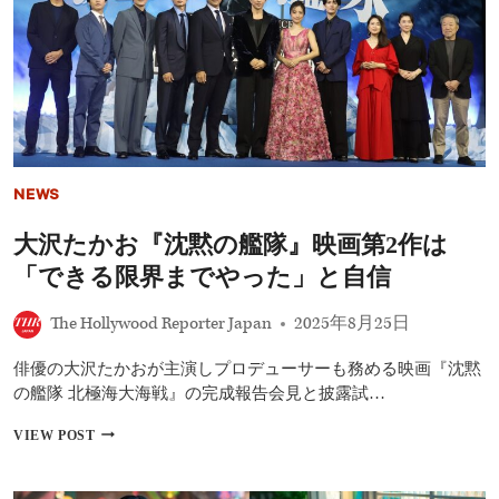
年
9
月
の
配
信
作
品
｜
リ
NEWS
ー
ア
大沢たかお『沈黙の艦隊』映画第2作は
ム・
ニ
「できる限界までやった」と自信
ー
ソ
The Hollywood Reporter Japan
2025年8月25日
ン
主
演
俳優の大沢たかおが主演しプロデューサーも務める映画『沈黙
最
の艦隊 北極海大海戦』の完成報告会見と披露試…
新
作
大
VIEW POST
『ア
沢
イ
た
ス・
か