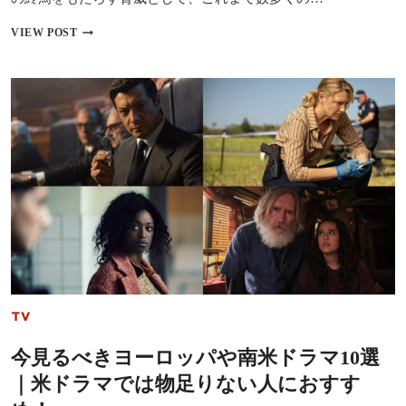
手
塚
【保
VIEW POST
治
存
虫
版】
原
環
案
境
『THE
問
RIBBON
題・
HERO
気
リ
候
ボ
変
ン
動
ヒ
を
ー
描
ロ
い
ー』
た
ほ
傑
か
作
映
TV
画
＆
今見るべきヨーロッパや南米ドラマ10選
ド
ラ
｜米ドラマでは物足りない人におすす
マ
40