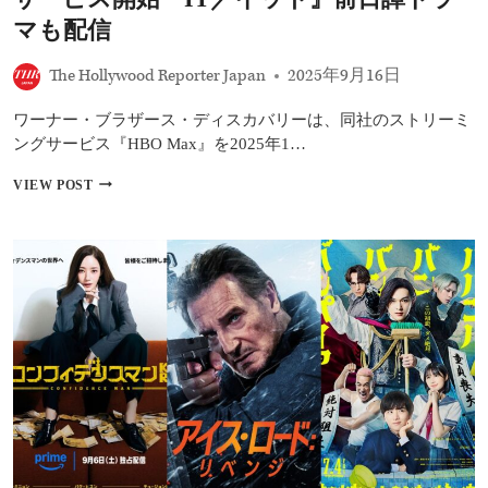
ま
さ
マも配信
み
主
The Hollywood Reporter Japan
2025年9月16日
演
『ド
ワーナー・ブラザース・ディスカバリーは、同社のストリーミ
ー
ル
ングサービス『HBO Max』を2025年1…
ハ
ウ
HBO
VIEW POST
ス』、
MAX、
リ
ア
ブ
ジ
ー
ア
ト
太
版
平
『裸
洋
の
14
銃
市
を
場
持
で
つ
10
男』
月
ほ
に
か
サ