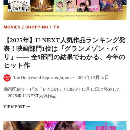
の
邦
画
（映
画）
MOVIES
/
SHOPPING
/
TV
ま
と
【2025年】U-NEXT人気作品ランキング発
め
表！映画部門1位は『グランメゾン・パ
リ』―― 全9部門の結果でわかる、今年の
ヒット作
The Hollywood Reporter Japan
2025年12月15日
動画配信サービス「U-NEXT」が2025年12月12日に発表した
「2025年 U-NEXT人気作品…
【2025
VIEW POST
年】
U-
NEXT
人