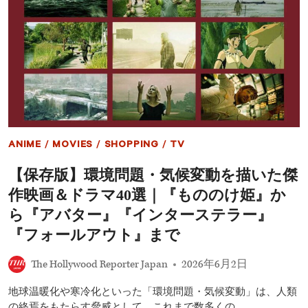
お
主
す
演
す
め
配
信
作
品！
ロ
バ
ー
ト・
ANIME
/
MOVIES
/
SHOPPING
/
TV
デ・
ニ
【保存版】環境問題・気候変動を描いた傑
ー
ロ
作映画＆ドラマ40選｜『もののけ姫』か
出
演
ら『アバター』『インターステラー』
『ウ
『フォールアウト』まで
ィ
ス
パ
The Hollywood Reporter Japan
2026年6月2日
ー
マ
地球温暖化や寒冷化といった「環境問題・気候変動」は、人類
ン』、
の終焉をもたらす脅威として、これまで数多くの…