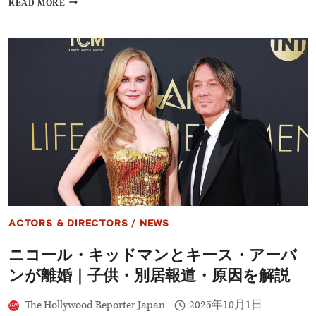
READ MORE
作
タ
陣
バ
を
レ
発
あ
表
り】
裏
切
り
と
復
讐…
『タ
ー
ミ
ナ
ル・
リ
ACTORS & DIRECTORS
/
NEWS
ス
ト
ニコール・キッドマンとキース・アーバ
～
闇
ンが離婚｜子供・別居報道・原因を解説
の
狼
The Hollywood Reporter Japan
2025年10月1日
～』