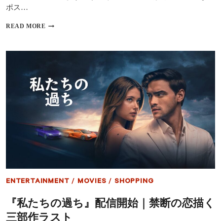
ポス…
『エ
READ MORE
デ
ィ
ン
ト
ン
へ
よ
う
こ
そ』
ア
リ・
ア
ス
タ
ー
監
ENTERTAINMENT
/
MOVIES
/
SHOPPING
督
×
『私たちの過ち』配信開始｜禁断の恋描く
ホ
ア
三部作ラスト
キ