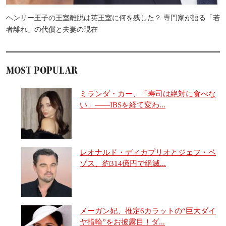
ヘンリー王子の王室離脱は英王室に何を残した？ 専門家が語る「若
者離れ」の代償と夫妻の現在
MOST POPULAR
ミランダ・カー、「寿司は絶対に食べな
い」――IBSを経て変わ...
レオナルド・ディカプリオとジェフ・ベ
ゾス、約314億円で絶滅...
メーガン妃、推定6カラットの“巨大ダイ
ヤ指輪”をお披露目！ダ...