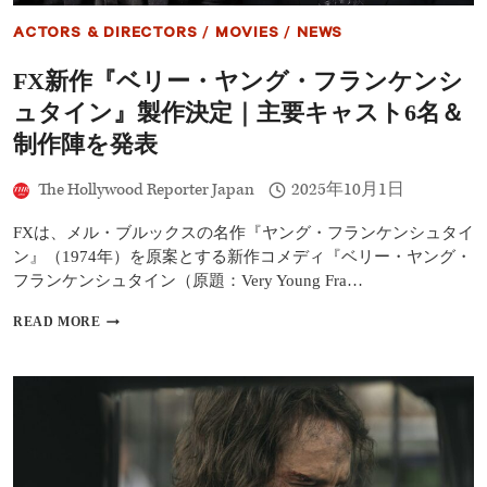
ネ
ッ
ACTORS & DIRECTORS
/
MOVIES
/
NEWS
ト』
ク
FX新作『ベリー・ヤング・フランケンシ
ロ
ー
ュタイン』製作決定｜主要キャスト6名＆
ジ
ン
制作陣を発表
グ、
オ
The Hollywood Reporter Japan
2025年10月1日
ー
プ
FXは、メル・ブルックスの名作『ヤング・フランケンシュタイ
ニ
ン
ン』（1974年）を原案とする新作コメディ『ベリー・ヤング・
グ
フランケンシュタイン（原題：Very Young Fra…
＆
コ
FX
READ MORE
ン
新
ペ
作
テ
『ベ
ィ
リ
シ
ー・
ョ
ヤ
ン
ン
全
グ・