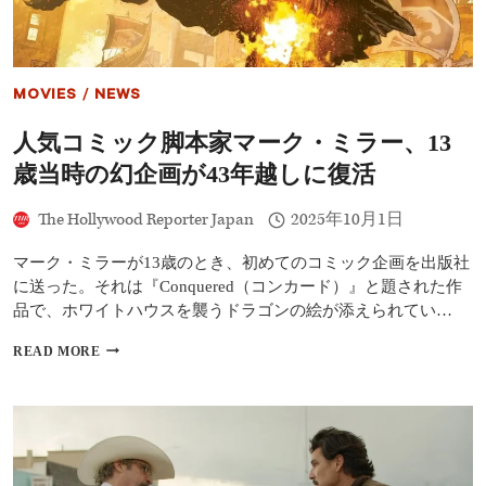
生
に
後
悔
は
MOVIES
/
NEWS
な
い
人気コミック脚本家マーク・ミラー、13
｜
主
歳当時の幻企画が43年越しに復活
演
作
The Hollywood Reporter Japan
2025年10月1日
『ジ
ェ
イ・
マーク・ミラーが13歳のとき、初めてのコミック企画を出版社
ケ
に送った。それは『Conquered（コンカード）』と題された作
リ
品で、ホワイトハウスを襲うドラゴンの絵が添えられてい…
ー』
プ
人
READ MORE
レ
気
ミ
コ
ア
ミ
で
ッ
語
ク
る
脚
本