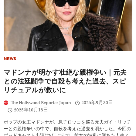
ト
ピ
ア
2』
予
告
編
公
開！
ジ
ュ
NEWS
デ
ィ
マドンナが明かす壮絶な親権争い｜元夫
と
ニ
との法廷闘争で自殺も考えた過去、スピ
ッ
ク
リチュアルが救いに
が
歴
The Hollywood Reporter Japan
2025年9月30日
史
2025年10月18日
の
謎
に
ポップの女王マドンナが、息子ロッコを巡る元夫ガイ・リッチ
挑
ーとの親権争いの中で、自殺を考えた過去を明かした。今回の
む
ポッドキャスト出演は9年ぶりで、彼女の波乱に満ちた人生と