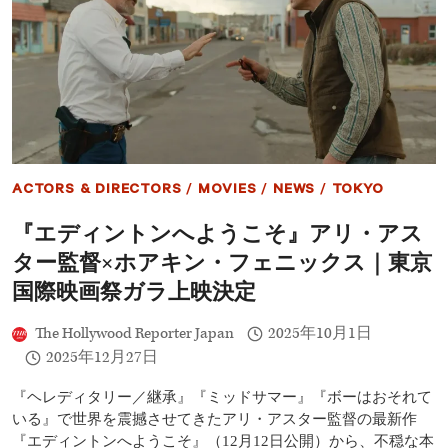
家
マ
ー
ク・
ミ
ラ
ー、
13
歳
当
ACTORS & DIRECTORS
/
MOVIES
/
NEWS
/
TOKYO
時
の
『エディントンへようこそ』アリ・アス
幻
企
ター監督×ホアキン・フェニックス｜東京
画
が
国際映画祭ガラ上映決定
43
年
The Hollywood Reporter Japan
2025年10月1日
越
2025年12月27日
し
に
復
『ヘレディタリー／継承』『ミッドサマー』『ボーはおそれて
活
いる』で世界を震撼させてきたアリ・アスター監督の最新作
『エディントンへようこそ』（12月12日公開）から、不穏な本