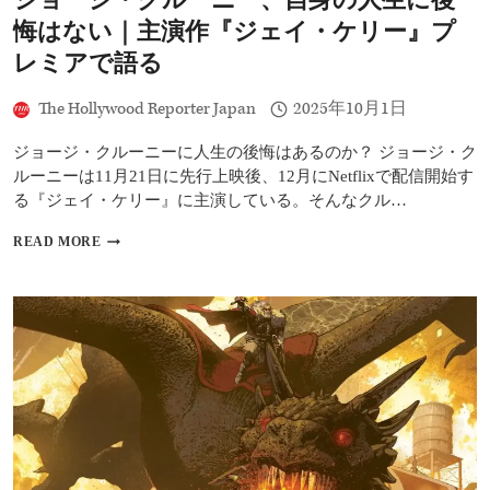
賞
悔はない｜主演作『ジェイ・ケリー』プ
式
を
レミアで語る
欠
席
The Hollywood Reporter Japan
2025年10月1日
へ
ジョージ・クルーニーに人生の後悔はあるのか？ ジョージ・ク
ルーニーは11月21日に先行上映後、12月にNetflixで配信開始す
る『ジェイ・ケリー』に主演している。そんなクル…
ジ
READ MORE
ョ
ー
ジ・
ク
ル
ー
ニ
ー、
自
身
の
人