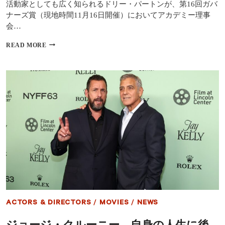
活動家としても広く知られるドリー・パートンが、第16回ガバ
オ
ナーズ賞（現地時間11月16日開催）においてアカデミー理事
フ”の
会…
実
態
伝
READ MORE
説
の
歌
姫
ド
リ
ー・
パ
ー
ト
ン、
ア
カ
デ
ミ
ー
賞
ACTORS & DIRECTORS
/
MOVIES
/
NEWS
関
連
ジョージ・クルーニー、自身の人生に後
授