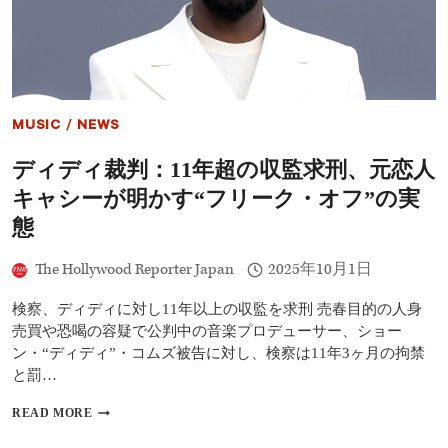
ト
映
画
『IF
I
HAD
LEGS
MUSIC
/
NEWS
I’D
KICK
ディディ裁判：11年超の収監求刑、元恋人
YOU』
が
キャシーが明かす“フリーク・オフ”の実
ゴ
ー
態
ル
デ
The Hollywood Reporter Japan
2025年10月1日
ン
グ
検察、ディディに対し11年以上の収監を求刑 売春目的の人身
ロ
ー
売買や恐喝の容疑で公判中の音楽プロデューサー、ショー
ブ
ン・“ディディ”・コムズ被告に対し、検察は11年3ヶ月の拘禁
賞
と罰…
コ
メ
デ
READ MORE
デ
ィ
ィ
デ