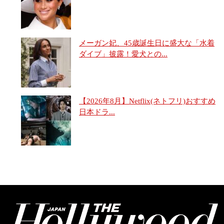
メーガン妃、45歳誕生日に盛大な「水着
ダイブ」披露！愛犬との...
【2026年8月】Netflix(ネトフリ)おすすめ
日本ドラ...