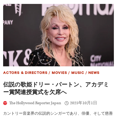
ー
ィ
部
裁
門
判：
に
11
エ
年
ン
超
ト
の
リ
収
ー
監
求
刑、
元
恋
人
キ
ACTORS & DIRECTORS
/
MOVIES
/
MUSIC
/
NEWS
ャ
シ
伝説の歌姫ドリー・パートン、アカデミ
ー
が
ー賞関連授賞式を欠席へ
明
か
The Hollywood Reporter Japan
2025年10月1日
す“フ
リ
ー
カントリー音楽界の伝説的シンガーであり、俳優、そして慈善
ク・