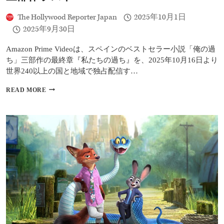
ン・
The Hollywood Reporter Japan
2025年10月1日
フ
ェ
2025年9月30日
ニ
ッ
Amazon Prime Videoは、スペインのベストセラー小説「俺の過
ク
ち」三部作の最終章『私たちの過ち』を、2025年10月16日より
ス
世界240以上の国と地域で独占配信す…
｜
東
『私
京
READ MORE
た
国
ち
際
の
映
過
画
ち』
祭
配
ガ
信
ラ
開
上
始
映
｜
決
禁
定
断
の
恋
描