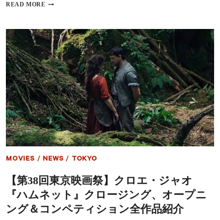
【東
READ MORE
京
国
際
映
画
祭
2025】
コ
ン
ペ
テ
ィ
シ
ョ
ン
部
門
MOVIES
/
NEWS
/
TOKYO
に
日
【第38回東京映画祭】クロエ・ジャオ
本
か
『ハムネット』クロージング、オープニ
ら
『金
ング＆コンペティション全作品紹介
髪』