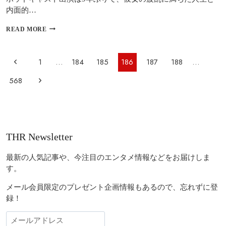
内面的…
マ
READ MORE
ド
ン
ナ
ペ
前
1
…
184
185
186
187
188
…
が
ー
明
の
次
568
か
ジ
す
ペ
の
ナ
壮
ビ
絶
ー
ペ
な
ゲ
ジ
親
ー
THR Newsletter
ー
権
ジ
争
シ
い
最新の人気記事や、今注目のエンタメ情報などをお届けしま
ョ
｜
す。
元
ン
夫
メール会員限定のプレゼント企画情報もあるので、忘れずに登
と
録！
の
法
廷