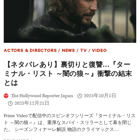
作
フ
品
ラ
紹
ン
介
ケ
ン
シ
ュ
タ
イ
ACTORS & DIRECTORS
/
NEWS
/
TV
/
VIDEO
ン』
製
【ネタバレあり】裏切りと復讐…『ター
作
決
ミナル・リスト ～闇の狼～』衝撃の結末
定
｜
とは
主
要
The Hollywood Reporter Japan
2025年10月1日
キ
2025年12月21日
ャ
ス
ト
Prime Videoで配信中のスピンオフシリーズ『ターミナル・リス
6
ト ～闇の狼～』は、重厚なスパイ・スリラーとして幕を閉じ
名
た。 シーズンフィナーレ解説 物語のクライマックス…
＆
制
【ネ