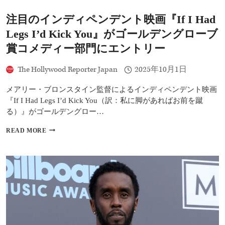
離
婚
注目のインディペンデント映画『If I Had
｜
子
Legs I’d Kick You』がゴールデングローブ
供・
別
賞コメディー部門にエントリー
居
報
The Hollywood Reporter Japan
2025年10月1日
道・
原
メアリー・ブロンスタイン監督によるインディペンデント映画
因
を
『If I Had Legs I’d Kick You（訳：私に脚があればお前を蹴
解
る）』がゴールデングロー…
説
注
READ MORE
目
の
イ
ン
デ
ィ
ペ
ン
デ
ン