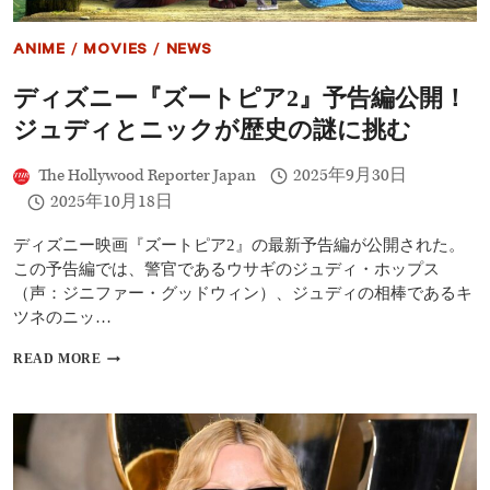
く
三
ANIME
/
MOVIES
/
NEWS
部
作
ディズニー『ズートピア2』予告編公開！
ラ
ス
ジュディとニックが歴史の謎に挑む
ト
The Hollywood Reporter Japan
2025年9月30日
2025年10月18日
ディズニー映画『ズートピア2』の最新予告編が公開された。
この予告編では、警官であるウサギのジュディ・ホップス
（声：ジニファー・グッドウィン）、ジュディの相棒であるキ
ツネのニッ…
デ
READ MORE
ィ
ズ
ニ
ー
『ズ
ー