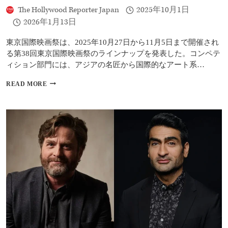
『恒
The Hollywood Reporter Japan
2025年10月1日
星
2026年1月13日
の
向
こ
東京国際映画祭は、2025年10月27日から11月5日まで開催され
う
る第38回東京国際映画祭のラインナップを発表した。コンペテ
側』
ィション部門には、アジアの名匠から国際的なアート系…
が
選
【第
READ MORE
出
38
回
東
京
映
画
祭】
ク
ロ
エ・
ジ
ャ
オ
『ハ
ム