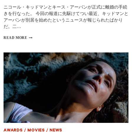
衝
撃
ニコール・キッドマンとキース・アーバンが正式に離婚の手続
の
きを行なった。 今回の報道に先駆けてつい最近、キッドマンと
結
アーバンが別居を始めたというニュースが報じられたばかり
末
だ。二…
と
は
ニ
READ MORE
コ
ー
ル・
キ
ッ
ド
マ
ン
と
キ
ー
ス・
ア
ー
バ
ン
が
AWARDS
/
MOVIES
/
NEWS