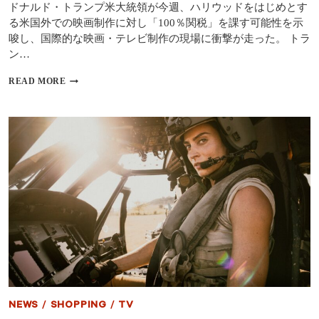
ドナルド・トランプ米大統領が今週、ハリウッドをはじめとす
へ
る米国外での映画制作に対し「100％関税」を課す可能性を示
唆し、国際的な映画・テレビ制作の現場に衝撃が走った。 トラ
ン…
海
READ MORE
外
映
画
制
作
の
不
確
実
性
拡
大
｜
ト
ラ
ン
プ
NEWS
/
SHOPPING
/
TV
大