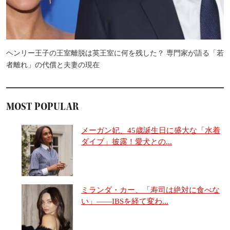
ヘンリー王子の王室離脱は英王室に何を残した？ 専門家が語る「若
者離れ」の代償と夫妻の現在
MOST POPULAR
メーガン妃、45歳誕生日に盛大な「水着
ダイブ」披露！愛犬との...
ミランダ・カー、「寿司は絶対に食べな
い」――IBSを経て変わ...