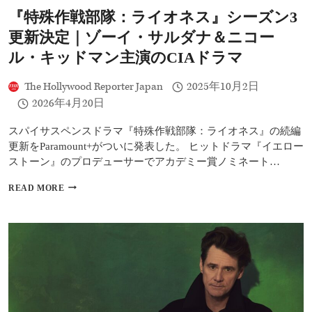
統
『特殊作戦部隊：ライオネス』シーズン3
領
が
更新決定｜ゾーイ・サルダナ＆ニコー
再
び
ル・キッドマン主演のCIAドラマ
示
唆
The Hollywood Reporter Japan
2025年10月2日
す
2026年4月20日
る
100％
関
スパイサスペンスドラマ『特殊作戦部隊：ライオネス』の続編
税
更新をParamount+がついに発表した。 ヒットドラマ『イエロー
の
ストーン』のプロデューサーでアカデミー賞ノミネート…
脅
威
『特
READ MORE
殊
作
戦
部
隊：
ラ
イ
オ
ネ
ス』