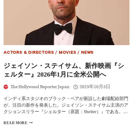
ン
作
2
と
の
の
本
週
予
末
告
対
解
決
禁
──
豪
ACTORS & DIRECTORS
/
MOVIES
/
NEWS
華
新
ジェイソン・ステイサム、新作映画『シ
キ
ャ
ェルター』2026年1月に全米公開へ
ス
ト
The Hollywood Reporter Japan
2025年10月3日
が
参
加
インディ系スタジオのブラック・ベアが新設した劇場配給部門
が、注目の新作を発表した。ジェイソン・ステイサム主演のア
クションスリラー『シェルター（原題：Shelter）』である。…
ジ
READ MORE
ェ
イ