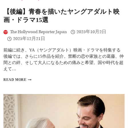
写
真
【後編】青春を描いたヤングアダルト映
家
フ
画・ドラマ15選
ラ
ン
The Hollywood Reporter Japan
2025年10月2日
ク・
オ
2025年12月21日
ッ
ケ
前編に続き、YA（ヤングアダルト）映画・ドラマを特集する
ン
後編では、さらに15作品を紹介。禁断の恋や家族との葛藤、仲
フ
間との絆、そして大人になるための痛みと希望。国や時代を超
ェ
ル
えて…
ズ
が
【後
READ MORE
25
編】
年
青
の
春
秘
を
話
描
を
い
語
た
る
ヤ
ン