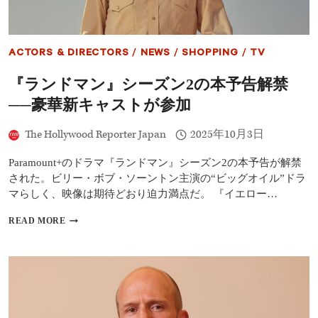
ル』
記
念
上
ACTORS & DIRECTORS
/
NEWS
/
SHOPPING
/
TV
映、
全
『ランドマン』シーズン2の本予告解禁
米
ボ
──豪華新キャストが参加
ッ
ク
The Hollywood Reporter Japan
2025年10月3日
ス
予
測
Paramount+のドラマ『ランドマン』シーズン2の本予告が解禁
は？
された。ビリー・ボブ・ソーントン主演の“ビッグオイル”ドラ
ド
マらしく、映像は期待どおり迫力満点だ。 『イエロー…
ウ
ェ
『ラ
READ MORE
イ
ン
ン・
ド
ジ
マ
ョ
ン』
ン
シ
ソ
ー
ン
ズ
新