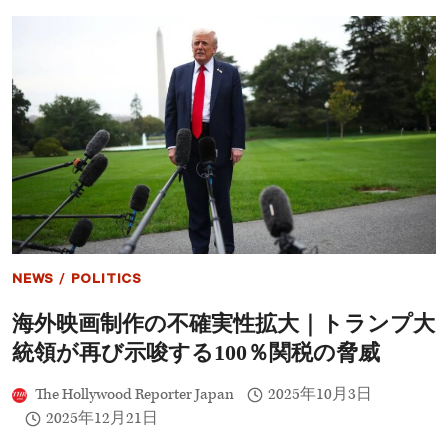
ソ
ン・
ス
テ
イ
サ
ム、
新
作
映
画
『シ
ェ
ル
タ
NEWS
/
POLITICS
ー』
2026
海外映画制作の不確実性拡大｜トランプ大
年
1
統領が再び示唆する100％関税の脅威
月
に
The Hollywood Reporter Japan
2025年10月3日
全
米
2025年12月21日
公
開