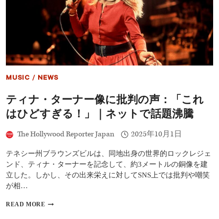
体
現
し
た
『君
の
顔
で
は
MUSIC
/
NEWS
泣
け
ティナ・ターナー像に批判の声：「これ
な
い』
はひどすぎる！」｜ネットで話題沸騰
を
猛
The Hollywood Reporter Japan
2025年10月1日
ア
ピ
ー
テネシー州ブラウンズビルは、同地出身の世界的ロックレジェ
ル
ンド、ティナ・ターナーを記念して、約3メートルの銅像を建
「力
立した。しかし、その出来栄えに対してSNS上では批判や嘲笑
を
が相…
貸
し
テ
て
READ MORE
ィ
く