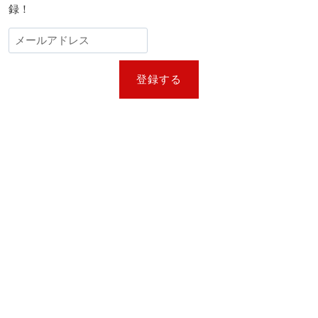
録！
経
て
日
本
初
上
登録する
映
決
定
｜
第
38
回
東
京
国
際
映
画
祭