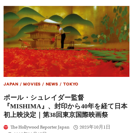
ナ・
れ
タ
た
ー
ら
ナ
心
ー
強
像
い」
に
批
判
の
声：
「こ
れ
は
ひ
ど
JAPAN
/
MOVIES
/
NEWS
/
TOKYO
す
ぎ
ポール・シュレイダー監督
る！」
｜
『MISHIMA』、封印から40年を経て日本
ネ
ッ
初上映決定｜第38回東京国際映画祭
ト
で
The Hollywood Reporter Japan
2025年10月1日
話