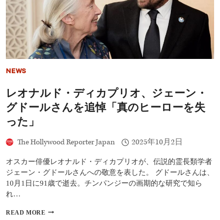
グ
ア
ダ
ル
ト
映
画・
ド
NEWS
ラ
マ
レオナルド・ディカプリオ、ジェーン・
15
選
グドールさんを追悼「真のヒーローを失
った」
The Hollywood Reporter Japan
2025年10月2日
オスカー俳優レオナルド・ディカプリオが、伝説的霊長類学者
ジェーン・グドールさんへの敬意を表した。 グドールさんは、
10月1日に91歳で逝去。チンパンジーの画期的な研究で知ら
れ…
レ
READ MORE
オ