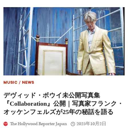
キ
マ
ャ
ン
リ
主
ー、
演
名
の
誉
CIA
セ
ド
ザ
ラ
ー
マ
ル
賞
受
賞
｜
『マ
ス
MUSIC
/
NEWS
ク』
『ト
デヴィッド・ボウイ未公開写真集
ゥ
ル
『Collaboration』公開｜写真家フランク・
ー
マ
オッケンフェルズが25年の秘話を語る
ン・
シ
The Hollywood Reporter Japan
2025年10月2日
ョ