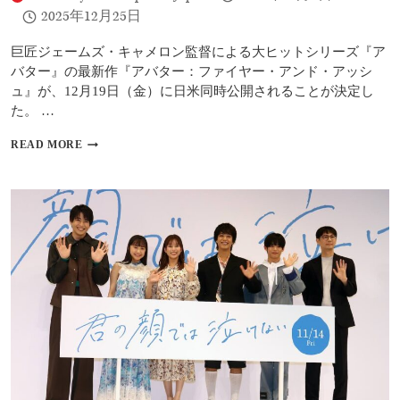
ヒ
2025年12月25日
ー
ロ
ー
巨匠ジェームズ・キャメロン監督による大ヒットシリーズ『ア
を
バター』の最新作『アバター：ファイヤー・アンド・アッシ
失
ュ』が、12月19日（金）に日米同時公開されることが決定し
っ
た。 …
た」
最
READ MORE
新
作
公
開
記
念
｜
『ア
バ
タ
ー：
ウ
ェ
イ・
オ
ブ・