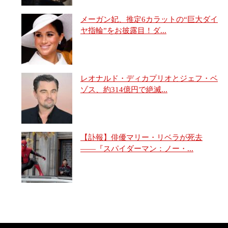
メーガン妃、推定6カラットの“巨大ダイ
ヤ指輪”をお披露目！ダ...
レオナルド・ディカプリオとジェフ・ベ
ゾス、約314億円で絶滅...
【訃報】俳優マリー・リベラが死去
――『スパイダーマン：ノー・...