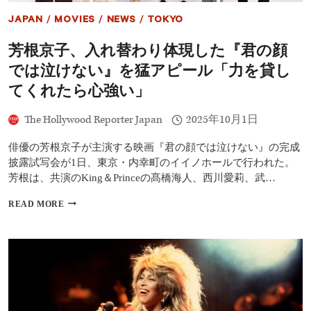
ウ
JAPAN
/
MOVIES
/
NEWS
/
TOKYO
ォ
ー
芳根京子、入れ替わり体現した『君の顔
タ
ー』
では泣けない』を猛アピール「力を貸し
3D
再
てくれたら心強い」
上
映
The Hollywood Reporter Japan
2025年10月1日
で
特
俳優の芳根京子が主演する映画『君の顔では泣けない』の完成
別
映
披露試写会が1日、東京・内幸町のイイノホールで行われた。
像
芳根は、共演のKing＆Princeの髙橋海人、西川愛莉、武…
解
禁
芳
READ MORE
根
京
子、
入
れ
替
わ
り