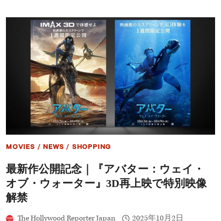
ナ
ル
ド・
デ
ィ
カ
プ
リ
オ、
ジ
ェ
ー
ン・
グ
ド
ー
MOVIES
/
NEWS
/
SHOPPING
ル
さ
最新作公開記念｜『アバター：ウェイ・
ん
を
オブ・ウォーター』3D再上映で特別映像
追
悼
解禁
「真
の
The Hollywood Reporter Japan
2025年10月2日