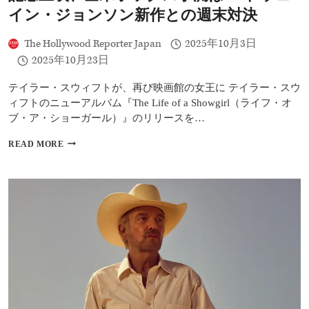
カ
イン・ジョンソン新作との週末対決
ー
ペ
The Hollywood Reporter Japan
2025年10月3日
ン
タ
2025年10月23日
ー
が
テイラー・スウィフトが、再び映画館の女王に テイラー・スウ
ゲ
ィフトのニューアルバム『The Life of a Showgirl（ライフ・オ
ス
ブ・ア・ショーガール）』のリリースを…
ト
参
テ
加
READ MORE
イ
ラ
ー・
ス
ウ
ィ
フ
ト
『シ
ョ
ー
ガ
ー