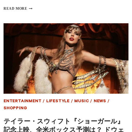
テ
READ MORE
イ
ラ
ー
新
作
ア
ル
バ
ム
『THE
LIFE
OF
A
SHOWGIRL』
を
リ
リ
ENTERTAINMENT
/
LIFESTYLE
/
MUSIC
/
NEWS
/
ー
ス！
SHOPPING
サ
ブ
テイラー・スウィフト『ショーガール』
リ
記念上映、全米ボックス予測は？ ドウェ
ナ・