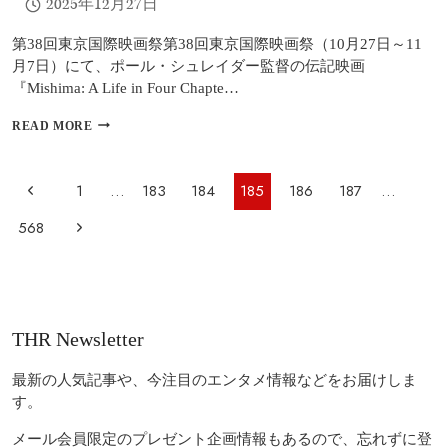
2025年12月27日
題
沸
騰
第38回東京国際映画祭第38回東京国際映画祭（10月27日～11
月7日）にて、ポール・シュレイダー監督の伝記映画
『Mishima: A Life in Four Chapte…
ポ
READ MORE
ー
ル・
シ
ペ
前
1
…
183
184
185
186
187
…
ュ
ー
レ
の
次
568
イ
ジ
ダ
ペ
の
ナ
ー
ビ
監
ー
ペ
督
ゲ
ジ
『MISHIMA』、
ー
THR Newsletter
ー
封
ジ
印
シ
か
最新の人気記事や、今注目のエンタメ情報などをお届けしま
ョ
ら
す。
40
ン
年
メール会員限定のプレゼント企画情報もあるので、忘れずに登
を