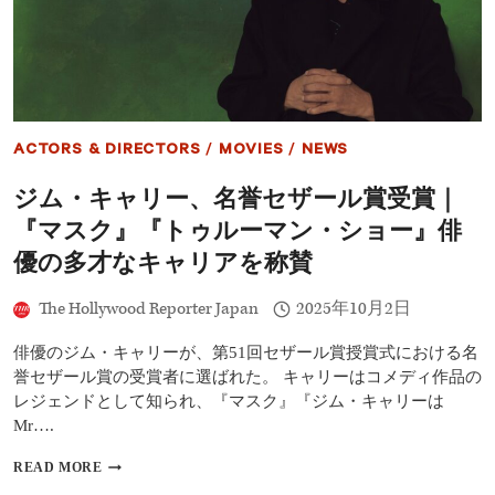
シ
ー
ズ
ン
3
更
新
ACTORS & DIRECTORS
/
MOVIES
/
NEWS
決
定
ジム・キャリー、名誉セザール賞受賞｜
｜
ゾ
『マスク』『トゥルーマン・ショー』俳
ー
イ・
優の多才なキャリアを称賛
サ
ル
The Hollywood Reporter Japan
2025年10月2日
ダ
ナ
俳優のジム・キャリーが、第51回セザール賞授賞式における名
＆
ニ
誉セザール賞の受賞者に選ばれた。 キャリーはコメディ作品の
コ
レジェンドとして知られ、『マスク』『ジム・キャリーは
ー
Mr….
ル・
キ
ジ
READ MORE
ッ
ム・
ド