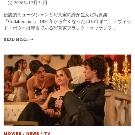
2025年12月24日
ー』
俳
優
伝説的ミュージシャンと写真家の絆が生んだ写真集
の
『Collaboration』 1991年から亡くなった2016年まで、デヴィッ
多
ド・ボウイは親友である写真家フランク・オッケンフ…
才
な
デ
READ MORE
キ
ヴ
ャ
ィ
リ
ッ
ア
ド・
を
ボ
称
ウ
賛
イ
未
公
開
写
真
集
『COLLABORATION』
公
開
｜
MOVIES
/
NEWS
/
TV