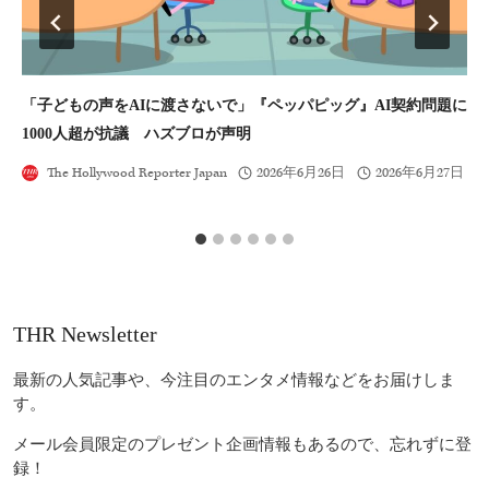
「子どもの声をAIに渡さないで」『ペッパピッグ』AI契約問題に
S
1000人超が抗議 ハズブロが声明
The Hollywood Reporter Japan
2026年6月26日
2026年6月27日
THR Newsletter
最新の人気記事や、今注目のエンタメ情報などをお届けしま
す。
メール会員限定のプレゼント企画情報もあるので、忘れずに登
録！