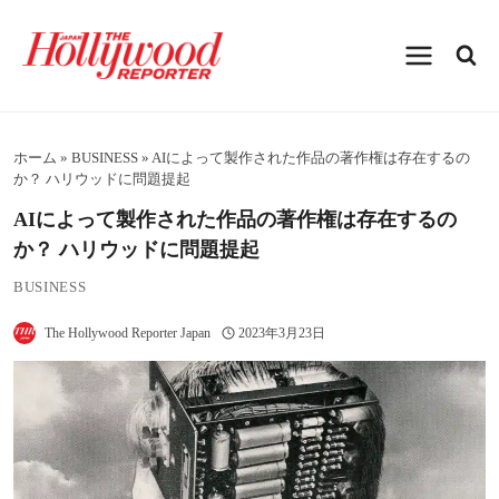
内
容
を
ス
キ
ッ
プ
ホーム
»
BUSINESS
»
AIによって製作された作品の著作権は存在するの
か？ ハリウッドに問題提起
AIによって製作された作品の著作権は存在するの
か？ ハリウッドに問題提起
BUSINESS
The Hollywood Reporter Japan
2023年3月23日