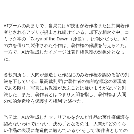
AIブームの高まりで、当局にはAI技術が著作者または共同著作
者とされるアプリが提出され続けている。却下が相次ぐ中、コ
ミック本の『Zarya of the Dawn（原題）』は例外だった。AI
の力を借りて製作された今作は、著作権の保護を与えられた。
一方で、AIが生成したイメージは著作権保護の対象外となっ
た。
各裁判所も、人間が創造した作品にのみ著作権を認める旨の判
決を下している。最高裁判所は“著作者の知的な概念の表現物
である限り、写真にも保護が及ぶことは疑いようがない”と判
決した。また、著作者とはつまり人間を指し、著作権は“人間
の知的創造物を保護する権利”と述べた。
当局は、AIが生成したマテリアルを含んだ作品の著作権保護を
認めないわけではない。決め手となるのは、人間が“どのくら
い作品の表現に創造的に噛んでいるか”そして“著作者としての