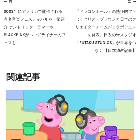
投
前
次
稿
2023年にアメリカで開催される
「ドラゴンボール」の熱狂的ファ
ナ
有名音楽フェスティバルを一挙紹
ン! クリス・ブラウンと日本のク
ビ
介 ケンドリック・ラマーや
リエイターチームがコラボアニメ
ゲ
BLACKPINKがヘッドライナーのフ
を発表。日系の米スタジオ
ー
ェスも！
「FUTAKU STUDIOS」が世界をつ
シ
なぐ 【日本独占記事】
ョ
ン
類似投稿