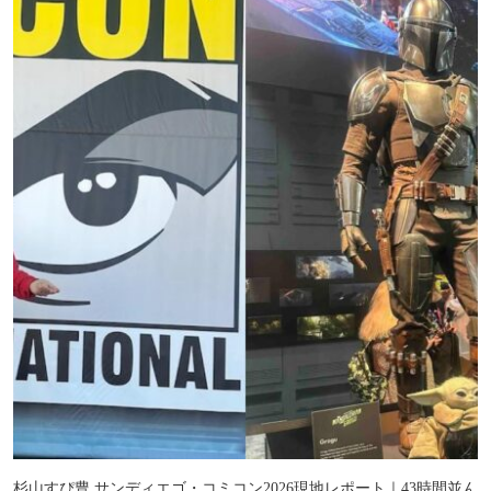
杉山すぴ豊 サンディエゴ・コミコン2026現地レポート｜43時間並ん