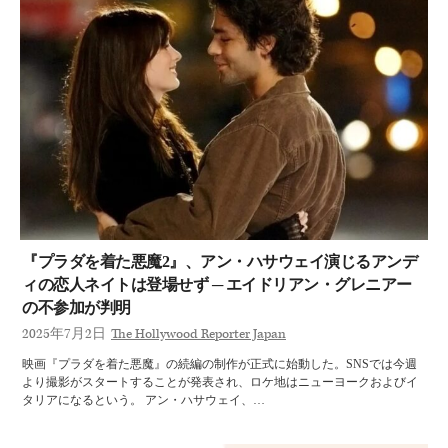
『プラダを着た悪魔2』、アン・ハサウェイ演じるアンデ
ィの恋人ネイトは登場せず ─ エイドリアン・グレニアー
の不参加が判明
2025年7月2日
The Hollywood Reporter Japan
映画『プラダを着た悪魔』の続編の制作が正式に始動した。SNSでは今週
より撮影がスタートすることが発表され、ロケ地はニューヨークおよびイ
タリアになるという。 アン・ハサウェイ、…