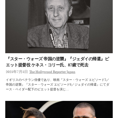
『スター・ウォーズ 帝国の逆襲』『ジェダイの帰還』ピ
エット提督役 ケネス・コリー氏、87歳で死去
2025年7月5日
The Hollywood Reporter Japan
イギリスのベテラン俳優であり、映画『スター・ウォーズ エピソード5／
帝国の逆襲』『スター・ウォーズ エピソード6／ジェダイの帰還』にてダ
ース・ベイダー配下のピエット提督を演じ…