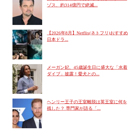
ゾス、約314億円で絶滅...
【2026年8月】Netflix(ネトフリ)おすすめ
日本ドラ...
メーガン妃、45歳誕生日に盛大な「水着
ダイブ」披露！愛犬との...
ヘンリー王子の王室離脱は英王室に何を
残した？ 専門家が語る「...