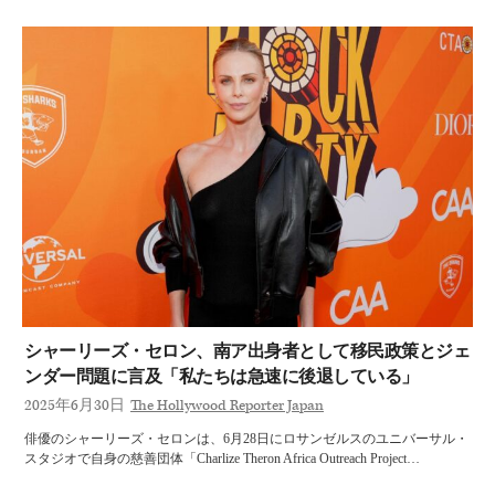
シャーリーズ・セロン、南ア出身者として移民政策とジェ
ンダー問題に言及「私たちは急速に後退している」
2025年6月30日
The Hollywood Reporter Japan
俳優のシャーリーズ・セロンは、6月28日にロサンゼルスのユニバーサル・
スタジオで自身の慈善団体「Charlize Theron Africa Outreach Project…