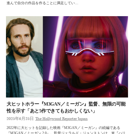
進んで自分の作品を作ることに満足してい…
大ヒットホラー『M3GAN／ミーガン』監督、無限の可能
性を示す「あと5作できてもおかしくない」
2025年6月25日
The Hollywood Reporter Japan
2022年に大ヒットを記録した映画『M3GAN／ミーガン』の続編である
『M3GAN／ミーガン 2.0』。監督ジェラルド・ジョンストンは、米『ハリ