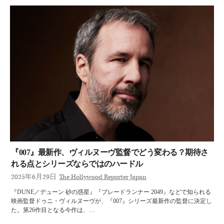
『007』最新作、ヴィルヌーヴ監督でどう変わる？期待さ
れる点とシリーズならではのハードル
2025年6月29日
The Hollywood Reporter Japan
『DUNE／デューン 砂の惑星』『ブレードランナー 2049』などで知られる
映画監督ドゥニ・ヴィルヌーヴが、『007』シリーズ最新作の監督に決定し
た。第26作目となる今作は、…