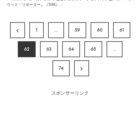
ウッド・リポーター』（THR）…
投
P
1
…
59
60
61
稿
r
の
ペ
e
62
63
64
65
…
ー
v
ジ
N
74
i
送
e
o
り
x
u
スポンサーリンク
t
s
P
P
a
a
g
g
e
e