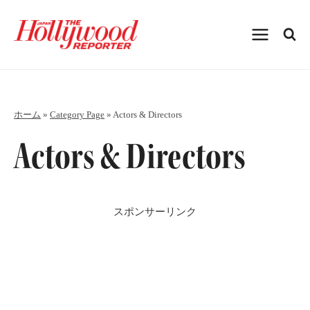
内
容
を
ス
キ
ッ
プ
ホーム
»
Category Page
»
Actors & Directors
Actors & Directors
スポンサーリンク