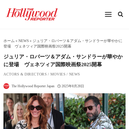
内
容
を
ス
キ
ッ
プ
ホーム
»
NEWS
»
ジュリア・ロバーツ＆アダム・サンドラーが華やかに
登場 ヴェネツィア国際映画祭2025開幕
ジュリア・ロバーツ＆アダム・サンドラーが華やか
に登場 ヴェネツィア国際映画祭2025開幕
ACTORS & DIRECTORS
/
MOVIES
/
NEWS
The Hollywood Reporter Japan
2025年8月28日