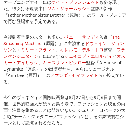
オープニングナイトには
ケイト・ブランシェット
も姿を現し
た。彼女は今週後半に
ジム・ジャームッシュ
監督の新作
『Father Mother Sister Brother（原題）』のワールドプレミア
で再び登場する予定である。
今後到着予定のスターも多い。
ベニー・サフディ
監督『
The
Smashing Machine
（原題）』に主演する
ドウェイン・ジョン
ソン
と
エミリー・ブラント
、
ギレルモ・デル・トロ
監督『
フラ
ンケンシュタイン
』に出演する
ジェイコブ・エロルディ
と
オス
カー・アイザック
、
キャスリン・ビグロー
監督『A House of
Dynamite（原題）』の出演者たち、さらにミュージカル
『Ann Lee（原題）』の
アマンダ・セイフライド
らが控えてい
る。
今年のヴェネツィア国際映画祭は8月27日から9月6日まで開
催。世界的映画人が続々と集う場で、ファッションと映画の両
面で注目を集めることは間違いない。ジュリア・ロバーツの大
胆な“チーム・グァダニーノ”ファッションは、その象徴的なシ
ーンとして記憶されるだろう。