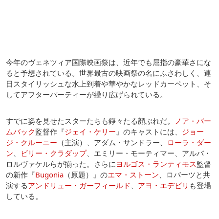
今年のヴェネツィア国際映画祭は、近年でも屈指の豪華さにな
ると予想されている。世界最古の映画祭の名にふさわしく、連
日スタイリッシュな水上到着や華やかなレッドカーペット、そ
してアフターパーティーが繰り広げられている。
すでに姿を見せたスターたちも錚々たる顔ぶれだ。
ノア・バー
ムバック
監督作『
ジェイ・ケリー
』のキャストには、
ジョー
ジ・クルーニー
（主演）、アダム・サンドラー、
ローラ・ダー
ン
、
ビリー・クラダップ
、エミリー・モーティマー、アルバ・
ロルヴァケルらが揃った。さらに
ヨルゴス・ランティモス
監督
の新作『
Bugonia
（原題）』の
エマ・ストーン
、ロバーツと共
演する
アンドリュー・ガーフィールド
、
アヨ・エデビリ
も登場
している。