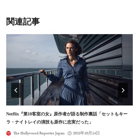
ー
シ
ョ
類似投稿
ン
Netflix『第10客室の女』原作者が語る制作裏話「セットもキー
ジ
ラ・ナイトレイの演技も原作に忠実だった」
礼
The Hollywood Reporter Japan
2025年10月14日