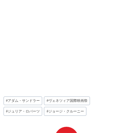
投
#
アダム・サンドラー
#
ヴェネツィア国際映画祭
稿
タ
#
ジュリア・ロバーツ
#
ジョージ・クルーニー
グ: