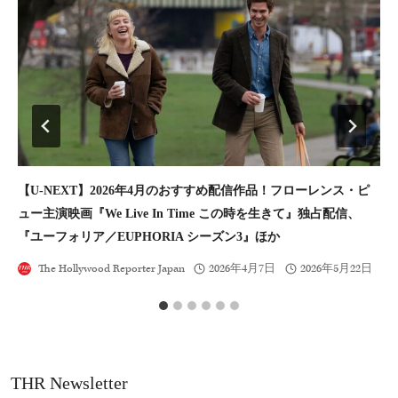
【U-NEXT】2026年4月のおすすめ配信作品！フローレンス・ピ
【
ュー主演映画『We Live In Time この時を生きて』独占配信、
引
『ユーフォリア／EUPHORIA シーズン3』ほか
The Hollywood Reporter Japan
2026年4月7日
2026年5月22日
THR Newsletter