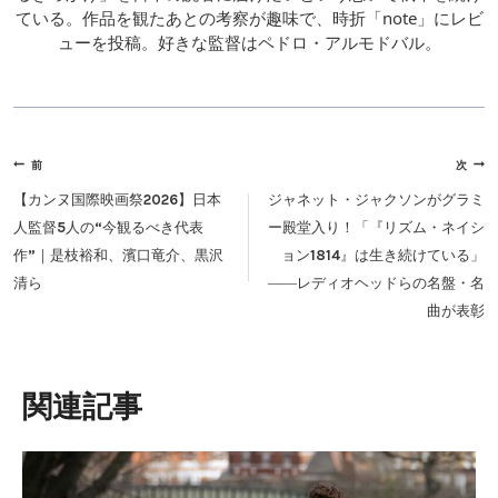
ている。作品を観たあとの考察が趣味で、時折「note」にレビ
ューを投稿。好きな監督はペドロ・アルモドバル。
投
前
次
稿
【カンヌ国際映画祭2026】日本
ジャネット・ジャクソンがグラミ
ナ
人監督5人の“今観るべき代表
ー殿堂入り！「『リズム・ネイシ
ビ
作”｜是枝裕和、濱口竜介、黒沢
ョン1814』は生き続けている」
ゲ
清ら
――レディオヘッドらの名盤・名
ー
曲が表彰
シ
ョ
ン
類似投稿