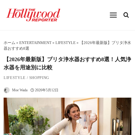
内
容
を
ス
キ
ッ
プ
ホーム
»
ENTERTAINMENT
»
LIFESTYLE
»
【2026年最新版】ブリタ浄水
器おすすめ8選
【2026年最新版】ブリタ浄水器おすすめ8選！人気浄
水器を用途別に比較
LIFESTYLE
/
SHOPPING
Moe Wada
2026年5月12日