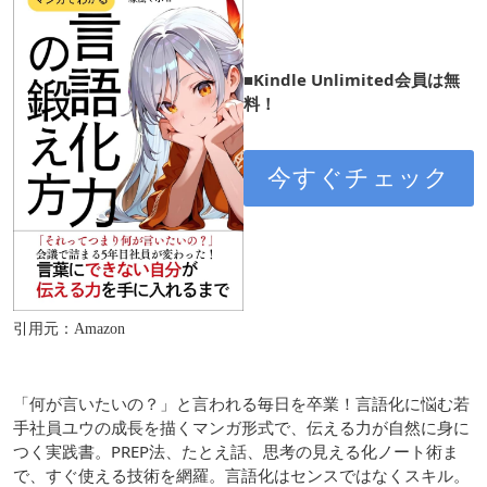
■Kindle Unlimited会員は無
料！
今すぐチェック
引用元：Amazon
「何が言いたいの？」と言われる毎日を卒業！言語化に悩む若
手社員ユウの成長を描くマンガ形式で、伝える力が自然に身に
つく実践書。PREP法、たとえ話、思考の見える化ノート術ま
で、すぐ使える技術を網羅。言語化はセンスではなくスキル。