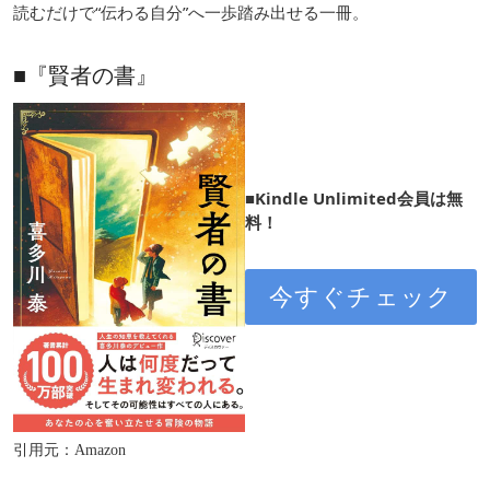
読むだけで“伝わる自分”へ一歩踏み出せる一冊。
■『賢者の書』
■Kindle Unlimited会員は無
料！
今すぐチェック
引用元：Amazon