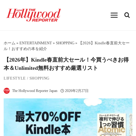
内
容
を
ス
キ
ッ
プ
ホーム
»
ENTERTAINMENT
»
SHOPPING
»
【2026】Kindle春直前大セー
ル！おすすめの本を紹介
【2026年】Kindle春直前大セール！今買うべきお得
本＆Unlimited無料おすすめ厳選リスト
LIFESTYLE
/
SHOPPING
The Hollywood Reporter Japan
2026年2月27日