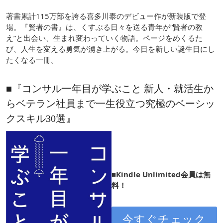
著書累計115万部を誇る喜多川泰のデビュー作が新装版で登
場。『賢者の書』は、くすぶる日々を送る青年が“賢者の教
え”と出会い、生まれ変わっていく物語。ページをめくるた
び、人生を変える勇気が湧き上がる。今日を新しい誕生日にし
たくなる一冊。
■『コンサル一年目が学ぶこと 新人・就活生か
らベテラン社員まで一生役立つ究極のベーシッ
クスキル30選』
■Kindle Unlimited会員は無
料！
今すぐチェック