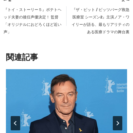
前
次
稿
『トイ・ストーリー５』ポテトヘ
『ザ・ピット / ピッツバーグ救急
ナ
ッド夫妻の後任声優決定！ 監督
医療室 シーズン2』主演ノア・ワ
ビ
「オリジナルにおどろくほど近い
イリーが語る、最もリアリティの
ゲ
声」
ある医療ドラマの舞台裏
ー
シ
ョ
類似投稿
ン