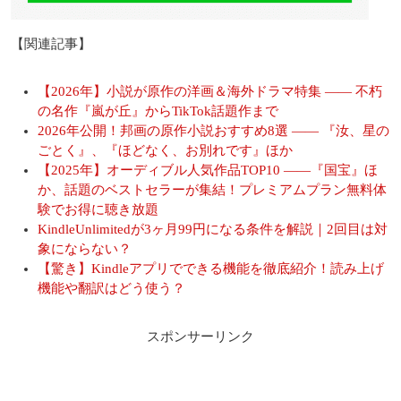
【関連記事】
【2026年】小説が原作の洋画＆海外ドラマ特集 ―― 不朽
の名作『嵐が丘』からTikTok話題作まで
2026年公開！邦画の原作小説おすすめ8選 ―― 『汝、星の
ごとく』、『ほどなく、お別れです』ほか
【2025年】オーディブル人気作品TOP10 ――『国宝』ほ
か、話題のベストセラーが集結！プレミアムプラン無料体
験でお得に聴き放題
KindleUnlimitedが3ヶ月99円になる条件を解説｜2回目は対
象にならない？
【驚き】Kindleアプリでできる機能を徹底紹介！読み上げ
機能や翻訳はどう使う？
スポンサーリンク