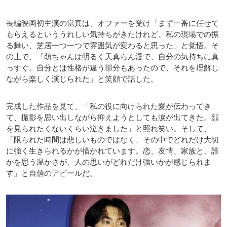
長編映画初主演の當真は、オファーを受け「まず一番に任せて
もらえるといううれしい気持ちがきたけれど、私の現場での振
る舞い、芝居一つ一つで雰囲気が変わると思った」と覚悟。そ
の上で、「萌ちゃんは明るく天真らん漫で、自分の気持ちに真
っすぐ。自分とは性格が違う部分もあったので、それを理解し
ながら楽しく演じられた」と笑顔で話した。
完成した作品を見て、「私の役に向けられた愛が伝わってき
て、撮影を思い出しながら抑えようとしても涙が出てきた。顔
を見られたくないくらい泣きました」と照れ笑い。そして、
「限られた時間は悲しいものではなく、その中でどれだけ大切
に強く生きられるかが描かれています。恋、友情、家族と、誰
かを思う温かさが、人の思いがどれだけ強いかが感じられま
す」と自信のアピールだ。