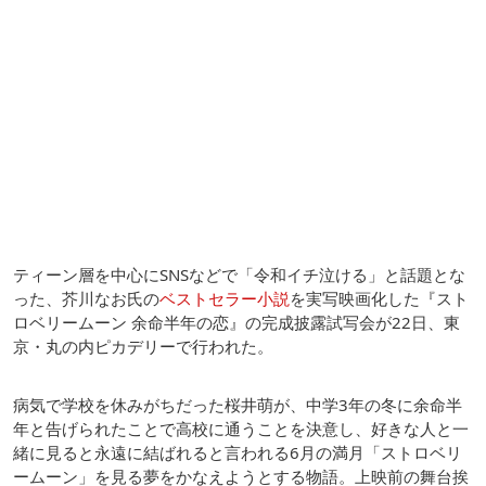
ティーン層を中心にSNSなどで「令和イチ泣ける」と話題とな
った、芥川なお氏の
ベストセラー小説
を実写映画化した『スト
ロベリームーン 余命半年の恋』の完成披露試写会が22日、東
京・丸の内ピカデリーで行われた。
病気で学校を休みがちだった桜井萌が、中学3年の冬に余命半
年と告げられたことで高校に通うことを決意し、好きな人と一
緒に見ると永遠に結ばれると言われる6月の満月「ストロベリ
ームーン」を見る夢をかなえようとする物語。上映前の舞台挨