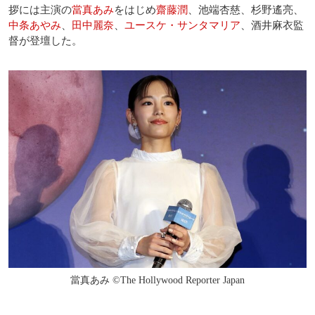
拶には主演の
當真あみ
をはじめ
齋藤潤
、池端杏慈、杉野遙亮、
中条あやみ
、
田中麗奈
、
ユースケ・サンタマリア
、酒井麻衣監
督が登壇した。
當真あみ ©︎The Hollywood Reporter Japan