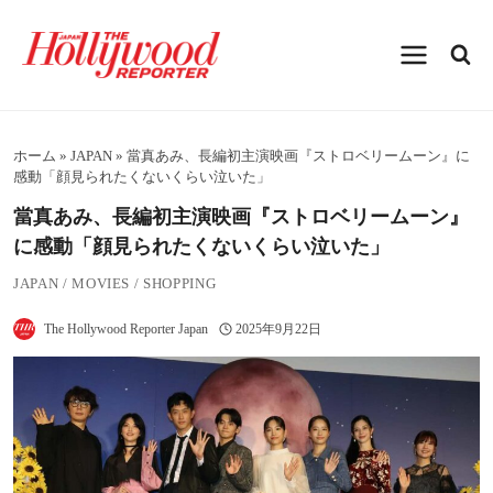
内
容
を
ス
キ
ッ
プ
ホーム
»
JAPAN
»
當真あみ、長編初主演映画『ストロベリームーン』に
感動「顔見られたくないくらい泣いた」
當真あみ、長編初主演映画『ストロベリームーン』
に感動「顔見られたくないくらい泣いた」
JAPAN
/
MOVIES
/
SHOPPING
The Hollywood Reporter Japan
2025年9月22日