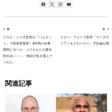
投
前
次
稿
クロエ・ジャオ監督が『ハムネッ
スター・ウォーズ新章『マンダロ
ナ
ト』で映画界復帰！4年間の休養
リアン＆グローグー』予告編公開
ビ
期間とポール・メスカルとの運命
ゲ
的出会い ――「物語が私を選んで
ー
くれた」
シ
ョ
ン
類似投稿