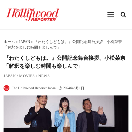
内
容
を
ス
キ
ッ
プ
ホーム
»
JAPAN
»
『わたくしどもは。』公開記念舞台挨拶、小松菜奈
「解釈を楽しむ時間も楽しんで」
『わたくしどもは。』公開記念舞台挨拶、小松菜奈
「解釈を楽しむ時間も楽しんで」
JAPAN
/
MOVIES
/
NEWS
The Hollywood Reporter Japan
2024年6月1日