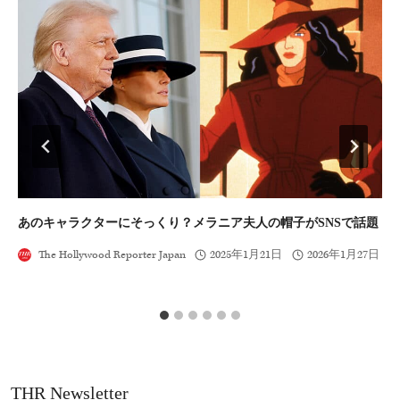
あのキャラクターにそっくり？メラニア夫人の帽子がSNSで話題
ゼ
ベ
The Hollywood Reporter Japan
2025年1月21日
2026年1月27日
THR Newsletter