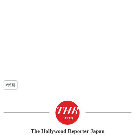
投
#
邦画
稿
タ
グ:
The Hollywood Reporter Japan