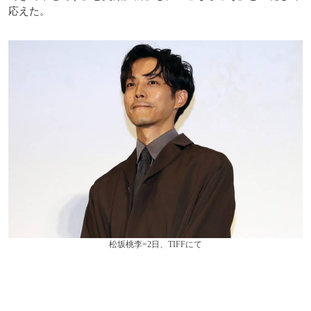
応えた。
松坂桃李=2日、TIFFにて