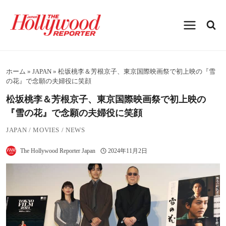
内
容
を
ス
キ
ッ
プ
ホーム
»
JAPAN
»
松坂桃李＆芳根京子、東京国際映画祭で初上映の『雪
の花』で念願の夫婦役に笑顔
松坂桃李＆芳根京子、東京国際映画祭で初上映の
『雪の花』で念願の夫婦役に笑顔
JAPAN
/
MOVIES
/
NEWS
The Hollywood Reporter Japan
2024年11月2日