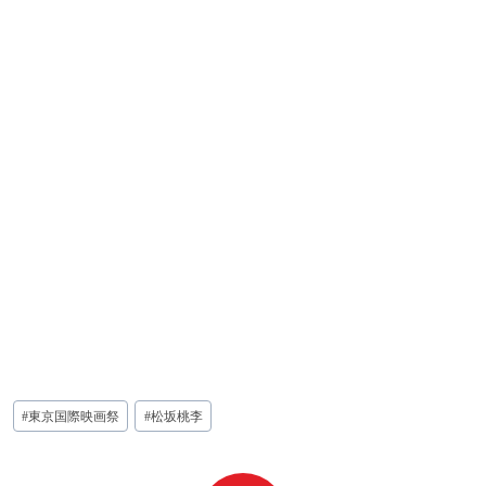
投
#
東京国際映画祭
#
松坂桃李
稿
タ
グ: