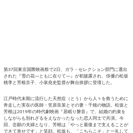
第37回東京国際映画祭で2日、ガラ・セレクション部門に選出
された『雪の花―ともに在りて―』が初披露され、俳優の松坂
桃李と芳根京子、小泉堯史監督が舞台挨拶に登壇した。
江戸時代末期に流行した天然痘（とう）から人々を救うために
奔走した実在の医師・笠原良策とその妻・千穂の物語。松坂と
芳根は2019年の時代劇映画『居眠り磐音』で、結婚の約束を
しながらも別れざるをえなかったなった恋人同士で共演。今
回、念願の夫婦となり、芳根は「やっと最後まで支えることが
できて幸せです」と笑顔。松坂も、「こちらこそ」と一礼して