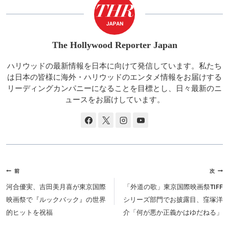
The Hollywood Reporter Japan
ハリウッドの最新情報を日本に向けて発信しています。私たち
は日本の皆様に海外・ハリウッドのエンタメ情報をお届けする
リーディングカンパニーになることを目標とし、日々最新のニ
ュースをお届けしています。
投
前
次
稿
河合優実、吉田美月喜が東京国際
「外道の歌」東京国際映画祭TIFF
ナ
映画祭で『ルックバック』の世界
シリーズ部門でお披露目、窪塚洋
ビ
的ヒットを祝福
介「何が悪か正義かはゆだねる」
ゲ