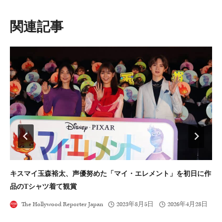
ー
シ
類似投稿
ョ
ン
キスマイ玉森裕太、声優努めた「マイ・エレメント」を初日に作
ヘ
品のTシャツ着て観賞
The Hollywood Reporter Japan
2023年8月5日
2026年4月28日