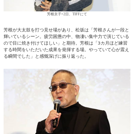
芳根京子=2日、TIFFにて
芳根が大太鼓を打つ見せ場があり、松坂は「芳根さんが一段と
輝いているシーン。疲労困憊の中、物凄い集中力で演じている
ので目に焼き付けてほしい」と期待。芳根は「3カ月ほど練習
する時間をいただいた成果を発揮する場。やっていて心が震え
る瞬間でした」と感慨深げに振り返った。