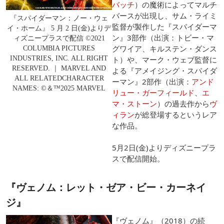
バッチ
）の魔術によってマルチ
バースが出現し、サム・ライミ
『スパイダーマン：ノー・ウェ
監督が製作した『スパイダーマ
イ・ホーム』 5 月 2 日(金)よりデ
ン』3部作（出演：トビー・マ
ィズニープラスで配信 ©2021
グワイア、キルステン・ダンス
COLUMBIA PICTURES
INDUSTRIES, INC. ALL RIGHT
ト）や、マーク・ウェブ監督に
RESERVED. ｜ MARVEL AND
よる『アメイジング・スパイダ
ALL RELATEDCHARACTER
ーマン』2部作（出演：
アンド
NAMES: ©＆™2025 MARVEL
リュー・ガーフィールド
、
エ
マ・ストーン
）の過去作から
ヴ
ィラン
が総登場するというレア
な作品。
5月2日(金)よりディズニープラ
スで配信開始。
『ヴェノム：レット・ゼア・ビー・カーネイ
ジ』
『ヴェノム』（2018）の続