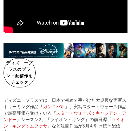
ディズニープ
ラスのプラ
ン・配信作を
チェック
ディズニープラスでは、日本で初めて手がけた大規模な実写ス
トリーミング作品『
ガンニバル
』、実写スター・ウォーズ作品
で最高評価を受けている『
スター・ウォーズ：キャシアン・ア
ンドー
』シーズン2、『ライオン・キング』の前日譚『
ライオ
ン・キング：ムファサ
』など注目作品が5月も引き続き配信