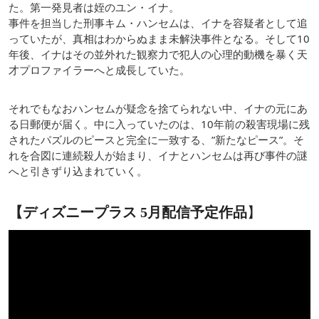
た。第一発見者は姪のユン・イナ。
事件を担当した刑事キム・ハンセムは、イナを容疑者として追
っていたが、真相はわからぬまま未解決事件となる。そして10
年後、イナはその並外れた観察力で犯人の心理的動機を暴く天
才プロファイラーへと成長していた。
それでもなおハンセムが疑念を捨てられない中、イナの元にあ
る日郵便が届く。中に入っていたのは、10年前の殺害現場に残
されたパズルのピースと完全に一致する、”新たなピース”。そ
れを合図に連続殺人が始まり、イナとハンセムは再び事件の謎
へと引きずり込まれていく。
【ディズニープラス 5月配信予定作品
】