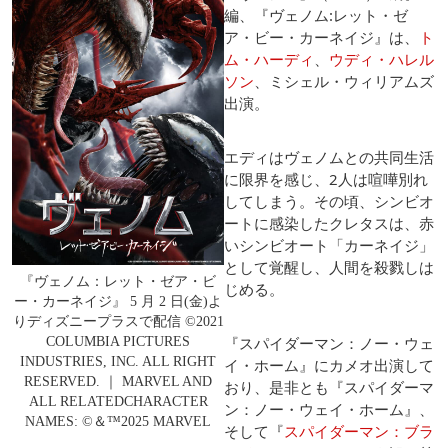
編、『ヴェノム:レット・ゼ
ア・ビー・カーネイジ』は、
ト
ム・ハーディ
、
ウディ・ハレル
ソン
、ミシェル・ウィリアムズ
出演。
エディはヴェノムとの共同生活
に限界を感じ、2人は喧嘩別れ
してしまう。その頃、シンビオ
ートに感染したクレタスは、赤
いシンビオート「カーネイジ」
として覚醒し、人間を殺戮しは
『ヴェノム：レット・ゼア・ビ
じめる。
ー・カーネイジ』 5 月 2 日(金)よ
りディズニープラスで配信 ©2021
『スパイダーマン：ノー・ウェ
COLUMBIA PICTURES
INDUSTRIES, INC. ALL RIGHT
イ・ホーム』にカメオ出演して
RESERVED. ｜ MARVEL AND
おり、是非とも『スパイダーマ
ALL RELATEDCHARACTER
ン：ノー・ウェイ・ホーム』、
NAMES: ©＆™2025 MARVEL
そして『
スパイダーマン：ブラ