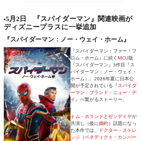
5月2日 『スパイダーマン』関連映画が
▪️
ディズニープラスに一挙追加
『スパイダーマン：ノー・ウェイ・ホーム』
『スパイダーマン：ファー・フ
ロム・ホーム』に続く
MCU
版
『スパイダーマン』3作目『ス
パイダーマン：ノー・ウェイ・
ホーム』。2026年夏に日本公
開が予定されている『
スパイダ
ーマン：ブランド・ニュー・デ
イ
』へ繋がるストーリー。
トム・ホランド
と
ゼンデイヤ
が
共演し（後に
婚約
）話題になっ
た本作では、
ドクター・ストレ
ンジ
（
ベネディクト・カンバー