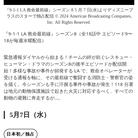
『9-1-1 LA 救命最前線』シーズン 8 5 月 7 日(水)よりディズニープ
ラスのスターで独占配信 © 2024 American Broadcasting Companies,
Inc. All Rights Reserved.
『9-1-1 LA 救命最前線』シーズン8（全18話中 エピソード9〜
18が毎週水曜配信）
緊急通報ダイヤルから始まる！チームの絆が紡ぐレスキュー・
ヒューマン・ドラマのシーズン8の後半エピソードが配信開
始！多様な事故や事件が頻発する LA で、救命オペレーターが
受ける通報を軸に、その最前線で奮闘する消防士・警察官の姿
を描く。今シーズンも手に汗握る事件や事故が発生！118 分署
は地元の動物保護施設で起きた火災に対応するべく、すべての
動物の避難に奔走するが…。
5月7日（水）
日本初／独占