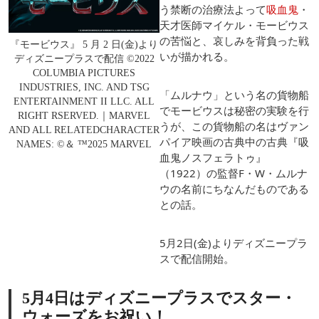
う禁断の治療法よって
吸血鬼
・
天才医師マイケル・モービウス
の苦悩と、哀しみを背負った戦
『モービウス』 5 月 2 日(金)より
いが描かれる。
ディズニープラスで配信 ©2022
COLUMBIA PICTURES
INDUSTRIES, INC. AND TSG
「ムルナウ」という名の貨物船
ENTERTAINMENT II LLC. ALL
でモービウスは秘密の実験を行
RIGHT RSERVED.｜MARVEL
うが、この貨物船の名はヴァン
AND ALL RELATEDCHARACTER
パイア映画の古典中の古典『吸
NAMES: ©＆ ™2025 MARVEL
血鬼ノスフェラトゥ』
（1922）の監督F・W・ムルナ
ウの名前にちなんだものである
との話。
5月2日(金)よりディズニープラ
スで配信開始。
5月4日はディズニープラスでスター・
ウォーズをお祝い！