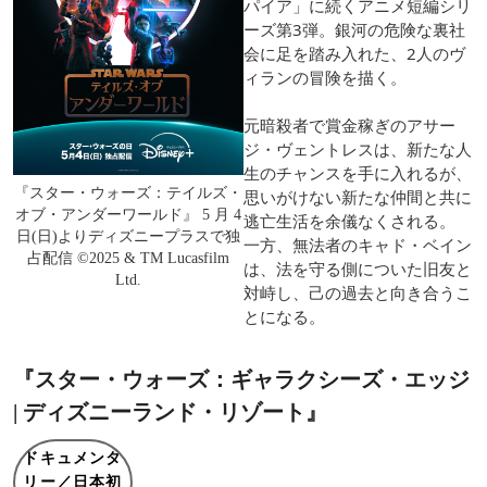
パイア」に続くアニメ短編シリ
ーズ第3弾。銀河の危険な裏社
会に足を踏み入れた、2人のヴ
ィランの冒険を描く。
元暗殺者で賞金稼ぎのアサー
ジ・ヴェントレスは、新たな人
生のチャンスを手に入れるが、
『スター・ウォーズ：テイルズ・
思いがけない新たな仲間と共に
オブ・アンダーワールド』 5 月 4
逃亡生活を余儀なくされる。
日(日)よりディズニープラスで独
一方、無法者のキャド・ベイン
占配信 ©2025 & TM Lucasfilm
は、法を守る側についた旧友と
Ltd.
対峙し、己の過去と向き合うこ
とになる。
『スター・ウォーズ：ギャラクシーズ・エッジ
| ディズニーランド・リゾート』
ドキュメンタ
リー／日本初