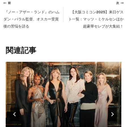
投
前
次
稿
『ノー・アザー・ランド』のハム
【大阪コミコン2025】来日ゲス
ナ
ダン・バラル監督、オスカー受賞
ト一覧：マッツ・ミケルセンほか
ビ
後の苦悩を語る
超豪華セレブが大集結！
ゲ
ー
シ
類似投稿
ョ
ン