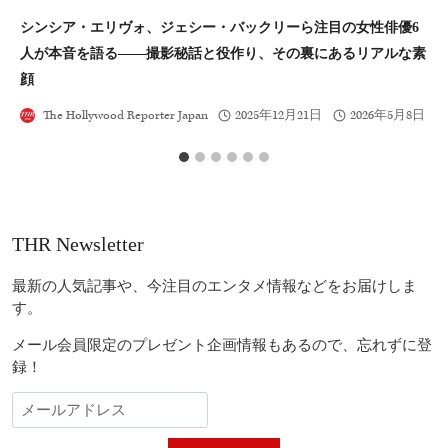
シンシア・エリヴォ、ジェシー・バックリーら注目の女性俳優6
ス
人が本音を語る――撮影秘話と役作り、その裏にあるリアルな素
の
顔
The Hollywood Reporter Japan
2025年12月21日
2026年5月8日
THR Newsletter
最新の人気記事や、今注目のエンタメ情報などをお届けしま
す。
メール会員限定のプレゼント企画情報もあるので、忘れずに登
録！