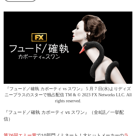
『フュード／確執 カポーティ vs スワン』 5 月 7 日(水)よりディズ
ニープラスのスターで独占配信 TM & © 2023 FX Networks LLC. All
rights reserved.
『フュード／確執 カポーティ vs スワン』（全8話／一挙配
信）
第76回エミー賞
で10部門ノミネート！大ヒットメーカーの
ラ