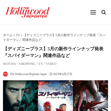
内
容
を
ス
キ
ッ
プ
ホーム
»
TV
»
【ディズニープラス】5月の新作ラインナップ発表『スパ
イダーマン』関連作品など
【ディズニープラス】5月の新作ラインナップ発表
『スパイダーマン』関連作品など
MOVIES
/
SHOPPING
/
TV
/
VIDEO
The Hollywood Reporter Japan
2025年4月27日