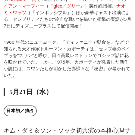
イアン・マーフィー
（『
glee／グリー
』）製作総指揮、
ナオ
ミ・ワッツ
（『インポッシブル』）ほか豪華キャスト出演によ
る、セレブリティたちの“冷血な戦い”を描いた衝撃の実話が5月
7日にディズニープラスにて配信開始！
1960 年代のニューヨーク、『ティファニーで朝食を』などで
知られる天才作家トルーマン・カポーティは、セレブ妻のベイ
ブらを“スワン”と呼び、日々高級レストランでゴシップ話に花
を咲かせていた。しかし 1975年、カポーティが発表した新作
小説には、スワンたちが明かした赤裸々な「秘密」が暴かれて
いた。
5月21日（水）
日本初／独占
キム・ダミ＆ソン・ソック初共演の本格心理サ