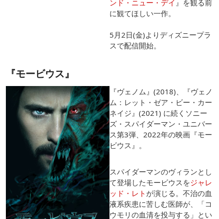
ンド・ニュー・デイ
』を観る前
に観てほしい一作。
5月2日(金)よりディズニープラ
スで配信開始。
『モービウス』
『ヴェノム』(2018)、『ヴェノ
ム：レット・ゼア・ビー・カー
ネイジ』(2021) に続くソニー
ズ・スパイダーマン・ユニバー
ス第3弾、2022年の映画『モー
ビウス』。
スパイダーマンのヴィランとし
て登場したモービウスを
ジャレ
ッド・レト
が演じる。不治の血
液系疾患に苦しむ医師が、「コ
ウモリの血清を投与する」とい