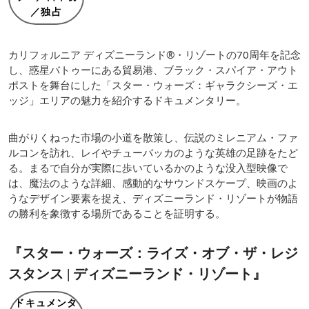
／独占
カリフォルニア ディズニーランド®・リゾートの70周年を記念
し、惑星バトゥーにある貿易港、ブラック・スパイア・アウト
ポストを舞台にした「スター・ウォーズ：ギャラクシーズ・エ
ッジ」エリアの魅力を紹介するドキュメンタリー。
曲がりくねった市場の小道を散策し、伝説のミレニアム・ファ
ルコンを訪れ、レイやチューバッカのような英雄の足跡をたど
る。まるで自分が実際に歩いているかのような没入型映像で
は、魔法のような詳細、感動的なサウンドスケープ、映画のよ
うなデザイン要素を捉え、ディズニーランド・リゾートが物語
の勝利を象徴する場所であることを証明する。
『スター・ウォーズ：ライズ・オブ・ザ・レジ
スタンス | ディズニーランド・リゾート』
ドキュメンタ