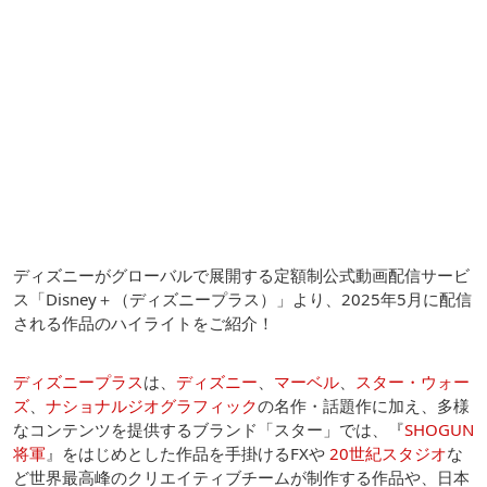
ディズニーがグローバルで展開する定額制公式動画配信サービ
ス「Disney＋（ディズニープラス）」より、2025年5月に配信
される作品のハイライトをご紹介！
ディズニープラス
は、
ディズニー
、
マーベル
、
スター・ウォー
ズ
、
ナショナルジオグラフィック
の名作・話題作に加え、多様
なコンテンツを提供するブランド「スター」では、『
SHOGUN
将軍
』をはじめとした作品を手掛けるFXや
20世紀スタジオ
な
ど世界最高峰のクリエイティブチームが制作する作品や、日本