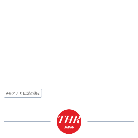
投
#
モアナと伝説の海2
稿
タ
グ: