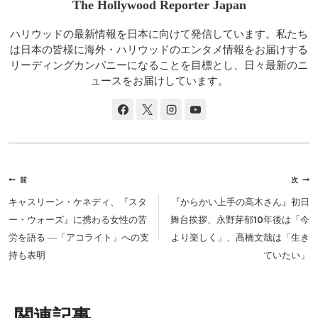
The Hollywood Reporter Japan
ハリウッドの最新情報を日本に向けて発信しています。私たち
は日本の皆様に海外・ハリウッドのエンタメ情報をお届けする
リーディングカンパニーになることを目標とし、日々最新のニ
ュースをお届けしています。
投
前
次
稿
キャスリーン・ケネディ、『スタ
『からかい上手の高木さん』初日
ナ
ー・ウォーズ』に携わる女性の苦
舞台挨拶、永野芽郁10年後は「今
ビ
労を語る ―「アコライト」への支
より楽しく」、髙橋文哉は「生き
ゲ
持も表明
ていたい」
ー
シ
ョ
類似投稿