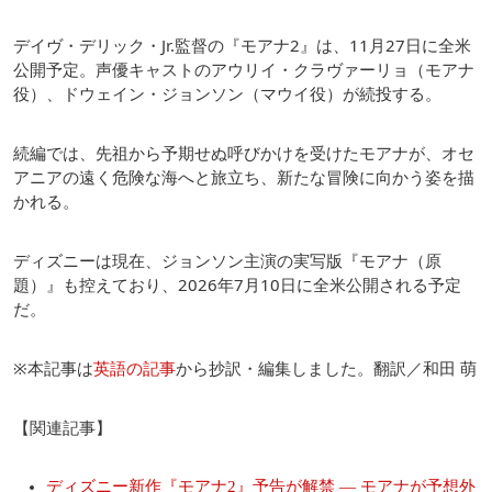
デイヴ・デリック・Jr.監督の『モアナ2』は、11月27日に全米
公開予定。声優キャストのアウリイ・クラヴァーリョ（モアナ
役）、ドウェイン・ジョンソン（マウイ役）が続投する。
続編では、先祖から予期せぬ呼びかけを受けたモアナが、オセ
アニアの遠く危険な海へと旅立ち、新たな冒険に向かう姿を描
かれる。
ディズニーは現在、ジョンソン主演の実写版『モアナ（原
題）』も控えており、2026年7月10日に全米公開される予定
だ。
※本記事は
英語の記事
から抄訳・編集しました。翻訳／和田 萌
【関連記事】
ディズニー新作『モアナ2』予告が解禁 ― モアナが予想外