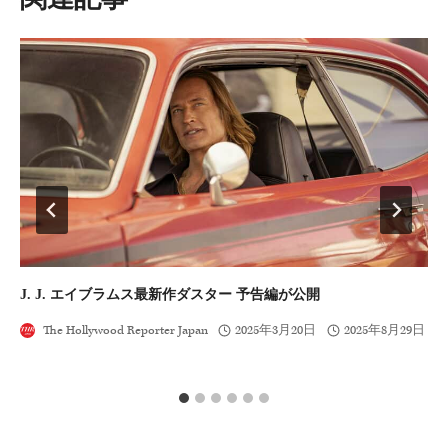
ン
J. J. エイブラムス最新作ダスター 予告編が公開
ア
The Hollywood Reporter Japan
2025年3月20日
2025年8月29日