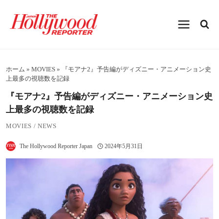
内
容
を
ス
キ
ッ
プ
ホーム
»
MOVIES
»
『モアナ2』予告編がディズニー・アニメーション史
上最多の視聴数を記録
『モアナ2』予告編がディズニー・アニメーション史
上最多の視聴数を記録
MOVIES
/
NEWS
The Hollywood Reporter Japan
2024年5月31日