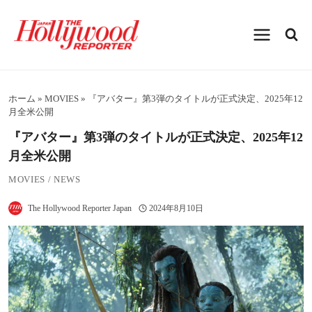
内
容
を
ス
キ
ッ
プ
ホーム
»
MOVIES
»
『アバター』第3弾のタイトルが正式決定、2025年12
月全米公開
『アバター』第3弾のタイトルが正式決定、2025年12
月全米公開
MOVIES
/
NEWS
The Hollywood Reporter Japan
2024年8月10日