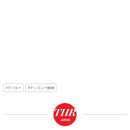
投
#
アバター
#
ディズニー映画
稿
タ
グ: