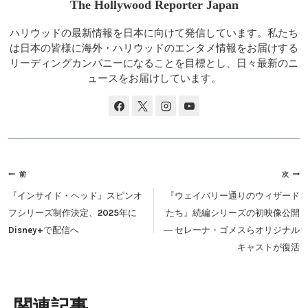
The Hollywood Reporter Japan
ハリウッドの最新情報を日本に向けて発信しています。私たち
は日本の皆様に海外・ハリウッドのエンタメ情報をお届けする
リーディングカンパニーになることを目標とし、日々最新のニ
ュースをお届けしています。
投
前
次
稿
『インサイド・ヘッド』スピンオ
『ウェイバリー通りのウィザード
ナ
フシリーズ制作決定、2025年に
たち』続編シリーズの初映像公開
ビ
Disney+で配信へ
― セレーナ・ゴメスらオリジナル
ゲ
キャストが復活
ー
シ
ョ
類似投稿