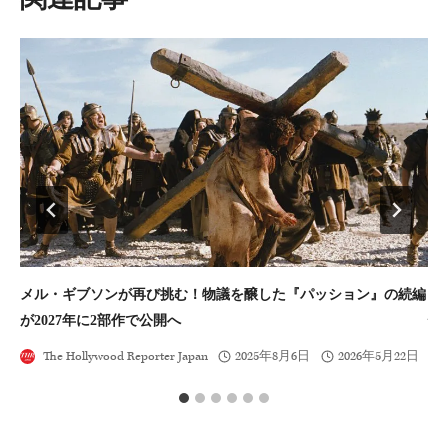
ン
メル・ギブソンが再び挑む！物議を醸した『パッション』の続編
シ
が2027年に2部作で公開へ
性
The Hollywood Reporter Japan
2025年8月6日
2026年5月22日