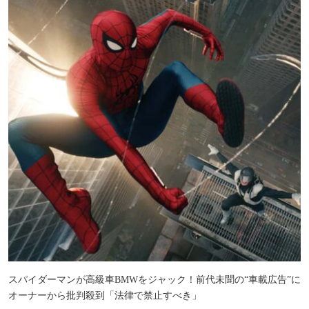
スパイダーマンが高級車BMWをジャック！前代未聞の“車載広告”に
オーナーから批判殺到「法律で禁止すべき」