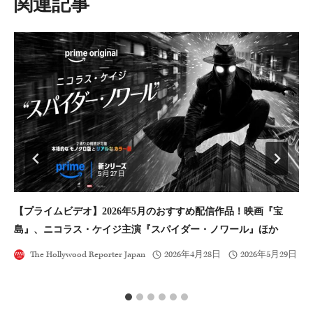
類似投稿
ョ
ン
【プライムビデオ】2026年5月のおすすめ配信作品！映画『宝
空
島』、ニコラス・ケイジ主演『スパイダー・ノワール』ほか
ラ
The Hollywood Reporter Japan
2026年4月28日
2026年5月29日