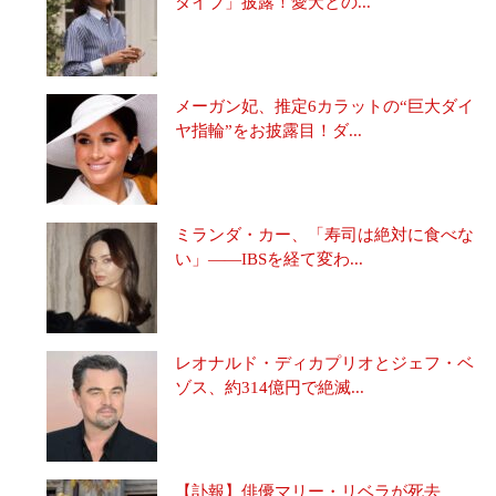
ダイブ」披露！愛犬との...
メーガン妃、推定6カラットの“巨大ダイ
ヤ指輪”をお披露目！ダ...
ミランダ・カー、「寿司は絶対に食べな
い」――IBSを経て変わ...
レオナルド・ディカプリオとジェフ・ベ
ゾス、約314億円で絶滅...
【訃報】俳優マリー・リベラが死去