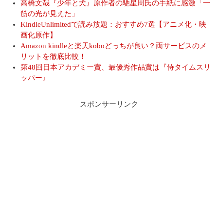
高橋文哉『少年と犬』原作者の馳星周氏の手紙に感激「一
筋の光が見えた」
KindleUnlimitedで読み放題：おすすめ7選【アニメ化・映
画化原作】
Amazon kindleと楽天koboどっちが良い？両サービスのメ
リットを徹底比較！
第48回日本アカデミー賞、最優秀作品賞は『侍タイムスリ
ッパー』
スポンサーリンク