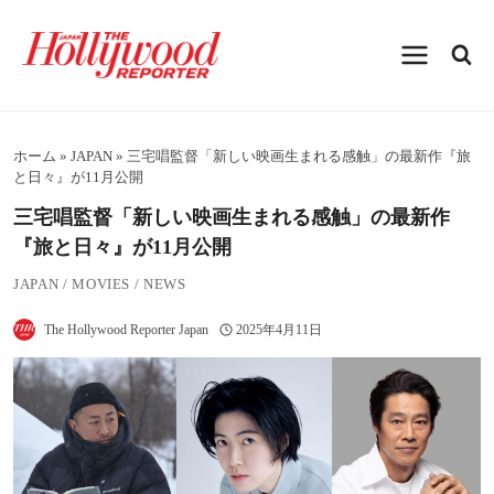
内
容
を
ス
キ
ッ
プ
ホーム
»
JAPAN
»
三宅唱監督「新しい映画生まれる感触」の最新作『旅
と日々』が11月公開
三宅唱監督「新しい映画生まれる感触」の最新作
『旅と日々』が11月公開
JAPAN
/
MOVIES
/
NEWS
The Hollywood Reporter Japan
2025年4月11日