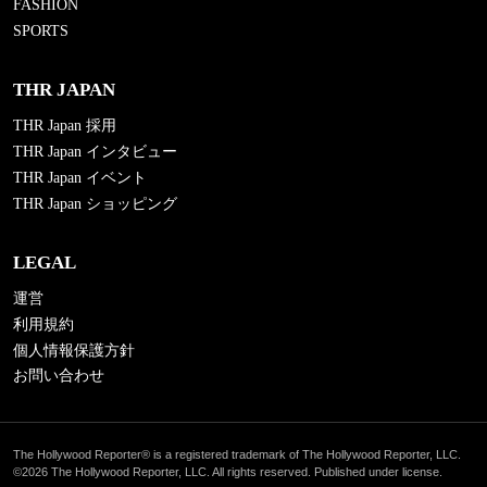
FASHION
SPORTS
THR JAPAN
THR Japan 採用
THR Japan インタビュー
THR Japan イベント
THR Japan ショッピング
LEGAL
運営
利用規約
個人情報保護方針
お問い合わせ
The Hollywood Reporter® is a registered trademark of The Hollywood Reporter, LLC.
©2026 The Hollywood Reporter, LLC. All rights reserved. Published under license.