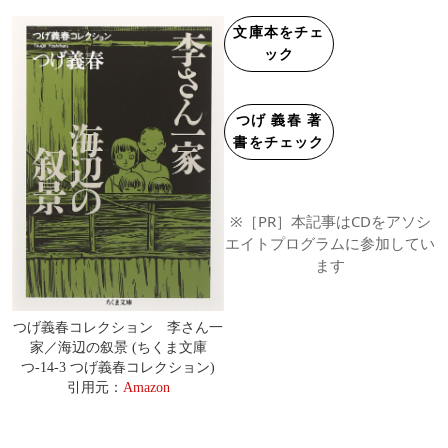
文庫本をチェ
ック
つげ 義春 著
書をチェック
※［PR］本記事はCDをアソシ
エイトプログラムに参加してい
ます
つげ義春コレクション 李さん一
家／海辺の叙景 (ちくま文庫
つ-14-3 つげ義春コレクション)
引用元：
Amazon