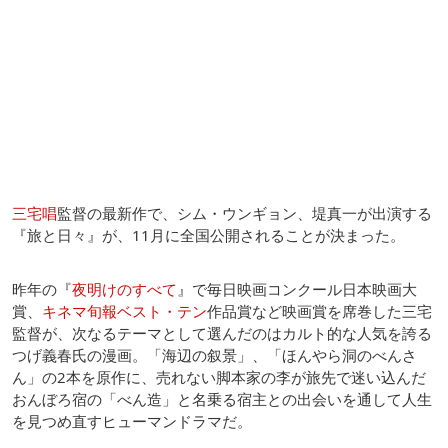
三宅唱
監督の最新作で、シム・ウンギョン、堤真一が出演する
『旅と日々』が、11月に全国公開されることが決まった。
昨年の『
夜明けのすべて
』で毎日映画コンクール日本映画大
賞、
キネマ旬報ベスト・テン
作品賞など映画賞を席巻した三宅
監督が、次なるテーマとして選んだのはカルト的な人気を誇る
つげ義春氏の漫画。「海辺の叙景」、「ほんやら洞のべんさ
ん」の2本を原作に、売れない脚本家の李が旅先で迷い込んだ
おんぼろ宿の「べん造」と名乗る宿主との出会いを通して人生
を見つめ直すヒューマンドラマだ。