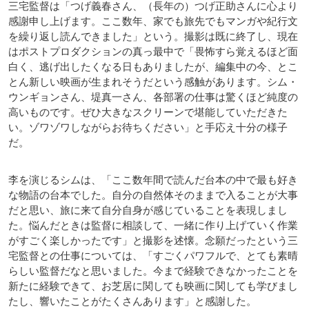
三宅監督は「つげ義春さん、（長年の）つげ正助さんに心より
感謝申し上げます。ここ数年、家でも旅先でもマンガや紀行文
を繰り返し読んできました」という。撮影は既に終了し、現在
はポストプロダクションの真っ最中で「畏怖すら覚えるほど面
白く、逃げ出したくなる日もありましたが、編集中の今、とこ
とん新しい映画が生まれそうだという感触があります。シム・
ウンギョンさん、堤真一さん、各部署の仕事は驚くほど純度の
高いものです。ぜひ大きなスクリーンで堪能していただきた
い。ゾワゾワしながらお待ちください」と手応え十分の様子
だ。
李を演じるシムは、「ここ数年間で読んだ台本の中で最も好き
な物語の台本でした。自分の自然体そのままで入ることが大事
だと思い、旅に来て自分自身が感じていることを表現しまし
た。悩んだときは監督に相談して、一緒に作り上げていく作業
がすごく楽しかったです」と撮影を述懐。念願だったという三
宅監督との仕事については、「すごくパワフルで、とても素晴
らしい監督だなと思いました。今まで経験できなかったことを
新たに経験できて、お芝居に関しても映画に関しても学びまし
たし、響いたことがたくさんあります」と感謝した。