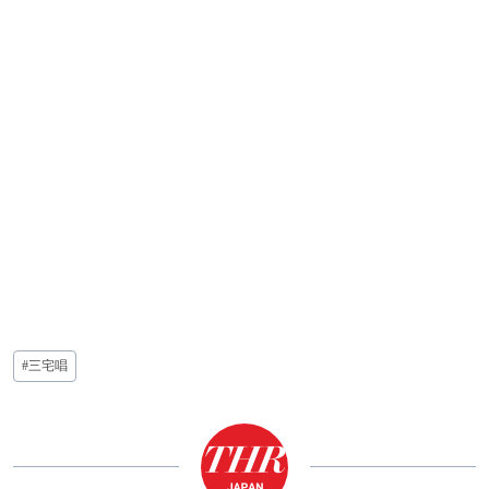
投
#
三宅唱
稿
タ
グ: