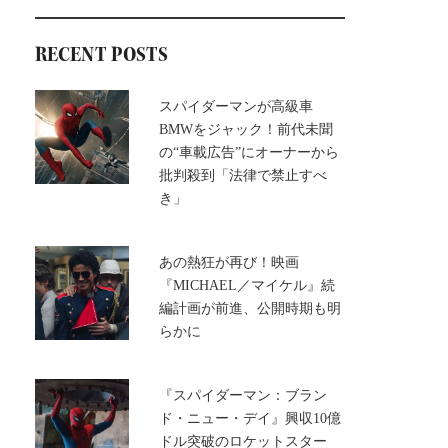
RECENT POSTS
スパイダーマンが高級車
BMWをジャック！前代未聞
の“車載広告”にオーナーから
批判殺到「法律で禁止すべ
き」
あの熱狂が再び！映画
『MICHAEL／マイケル』続
編計画が前進、公開時期も明
らかに
『スパイダーマン：ブラン
ド・ニュー・デイ』興収10億
ドル突破のロケットスター