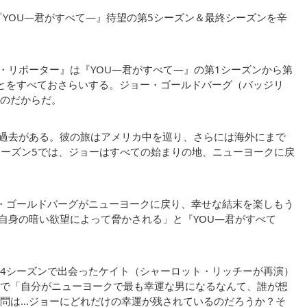
xの『YOU―君がすべて―』待望の第5シーズン＆最終シーズンを辛
・リポーター』は『YOU―君がすべて―』の第1シーズンから第
とをすべておさらいする。ジョー・ゴールドバーグ（バッジリ
のだからだ。
過去がある。彼の旅はアメリカ中を巡り、さらには海外にまで
シーズン5では、ジョーはすべての始まりの地、ニューヨークに戻
・ゴールドバーグがニューヨークに戻り、幸せな結末を楽しもう
自身の暗い欲望によって脅かされる」と『YOU―君がすべて
4シーズンで出会ったケイト（シャーロット・リッチーが再演）
で「自分がニューヨークで最も幸運な男になるなんて、誰が想
問は…ジョーにどれだけの幸運が残されているのだろうか？そ