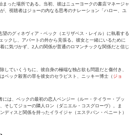
始まった場所である。当初、彼はニューヨークの書店マネージャ
が、視聴者はジョーの内なる思考のナレーション「ハロー、ユ
志望のグィネヴィア・ベック（エリザベス・レイル）に執着する
チェックし、アパートの外から見張る。彼女と一緒にいるために
着に気づかず、2人の関係が普通のロマンチックな関係だと信じ
除していくうちに、彼自身の極端な独占欲も問題だと傷付き、
はベック殺害の罪を彼女のセラピスト、ニッキー博士（
ジョ
者には、ベックの最初の恋人ベンジー（ルー・テイラー・プッ
、そしてジョーの隣人ロン（ダニエル・コスグローヴ）。ま
ンディスと関係を持ったイライジャ（エステバン・ベニート）