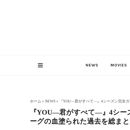
内
容
を
ス
キ
ッ
プ
NEWS
MOVIES
ホーム
»
NEWS
»
『YOU―君がすべて―』4シーズン完全
『YOU―君がすべて―』4シ
ーグの血塗られた過去を総まと