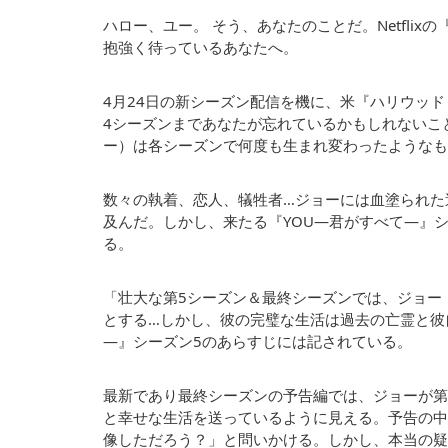
ハロー、ユー。 そう、あなたのことだ。Netfli
抱強く待っているあなたへ。
4月24日の新シーズン配信を機に、米『ハリウッド
4シーズンまであなたが忘れているかもしれないこ
ー）は各シーズンで何度も生まれ変わったようなも
数々の執着、恋人、犠牲者…ジョーには血塗られた
及んだ。しかし、来たる『YOU―君がすべて―』
る。
「壮大な第5シーズン＆最終シーズンでは、ジョー
とする…しかし、彼の完璧な生活は過去の亡霊と彼
―』シーズン5のあらすじには記されている。
最新であり最終シーズンの予告編では、ジョーが第
と幸せな生活を送っているように見える。予告の中
像しただろう？」と問いかける。しかし、本当の疑