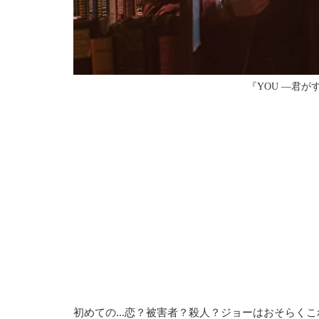
『YOU ―君がす
初めての…恋？被害者？殺人？ジョーはおそらくこ