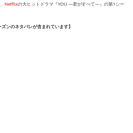
、
Netflix
の大ヒットドラマ『YOU ―君がすべて―』の第1シー
ーズンのネタバレが含まれています】