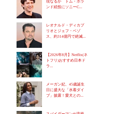
現なるか トム・ホラ
ンド続投にソニーC...
レオナルド・ディカプ
リオとジェフ・ベゾ
ス、約314億円で絶滅...
【2026年8月】Netflix(ネ
トフリ)おすすめ日本ド
ラ...
メーガン妃、45歳誕生
日に盛大な「水着ダイ
ブ」披露！愛犬との...
スパイダーマンが高級