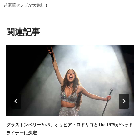
ビ
超豪華セレブが大集結！
ゲ
ー
シ
類似投稿
ョ
ン
グラストンベリー2025、オリビア・ロドリゴとThe 1975がヘッド
「
ライナーに決定
ガ