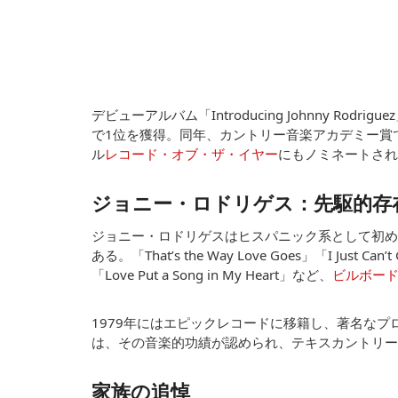
デビューアルバム「Introducing Johnny Ro
で1位を獲得。同年、カントリー音楽アカデミー賞では
ル
レコード・オブ・ザ・イヤー
にもノミネートされ
ジョニー・ロドリゲス：先駆的存
ジョニー・ロドリゲスはヒスパニック系として初め
ある。「That’s the Way Love Goes」「I Just Can’t G
「Love Put a Song in My Heart」など、
ビルボー
1979年にはエピックレコードに移籍し、著名なプ
は、その音楽的功績が認められ、テキスカントリー
家族の追悼