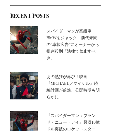
RECENT POSTS
スパイダーマンが高級車
BMWをジャック！前代未聞
の“車載広告”にオーナーから
批判殺到「法律で禁止すべ
き」
あの熱狂が再び！映画
『MICHAEL／マイケル』続
編計画が前進、公開時期も明
らかに
『スパイダーマン：ブラン
ド・ニュー・デイ』興収10億
ドル突破のロケットスター