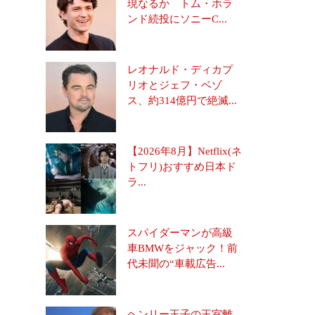
現なるか トム・ホラ
ンド続投にソニーC...
レオナルド・ディカプ
リオとジェフ・ベゾ
ス、約314億円で絶滅...
【2026年8月】Netflix(ネ
トフリ)おすすめ日本ド
ラ...
スパイダーマンが高級
車BMWをジャック！前
代未聞の“車載広告...
ヘンリー王子の王室離