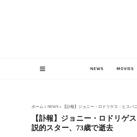
内
容
を
ス
キ
ッ
プ
NEWS
MOVIES
ホーム
»
NEWS
»
【訃報】ジョニー・ロドリゲス：ヒスパニ
【訃報】ジョニー・ロドリゲス
説的スター、73歳で逝去