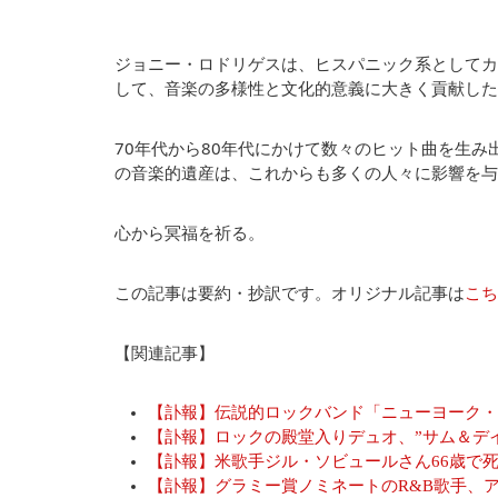
ジョニー・ロドリゲスは、ヒスパニック系としてカ
して、音楽の多様性と文化的意義に大きく貢献した
70年代から80年代にかけて数々のヒット曲を生
の音楽的遺産は、これからも多くの人々に影響を与
心から冥福を祈る。
この記事は要約・抄訳です。オリジナル記事は
こち
【関連記事】
【訃報】伝説的ロックバンド「ニューヨーク・
【訃報】ロックの殿堂入りデュオ、”サム＆デイ
【訃報】米歌手ジル・ソビュールさん66歳で
【訃報】グラミー賞ノミネートのR&B歌手、