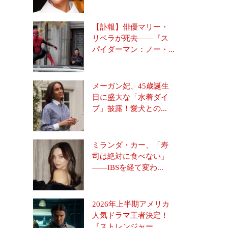
【訃報】俳優マリー・
リベラが死去――『ス
パイダーマン：ノー・...
メーガン妃、45歳誕生
日に盛大な「水着ダイ
ブ」披露！愛犬との...
ミランダ・カー、「寿
司は絶対に食べない」
――IBSを経て変わ...
2026年上半期アメリカ
人気ドラマ王者決定！
『ストレンジャー...