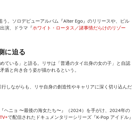
。ソロデビューアルバム『Alter Ego』のリリースや、ビル
ロ出演、ドラマ『
ホワイト・ロータス／諸事情だらけのリゾー
裏側に迫る
めている」と語る。リサは「普通のタイ出身の女の子」と自認
矛盾と向き合う姿が描かれるという。
動と並行しながらも、リサ自身の創造性やキャリアに深く切り込んだ
ヘニョ 〜最後の海女たち〜』（2024）を手がけ、2024年の
 TV+
で配信されたドキュメンタリーシリーズ『K-Pop アイドル』