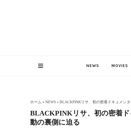
内
容
を
ス
キ
ッ
プ
NEWS
MOVIES
ホーム
»
NEWS
»
BLACKPINKリサ、初の密着ドキュメ
BLACKPINKリサ、初の密
動の裏側に迫る