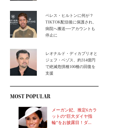
ペレス・ヒルトンに何が？
TIKTOK配信後に保護され、
病院へ搬送──アカウントも
停止に
レオナルド・ディカプリオと
ジェフ・ベゾス、約314億円
で絶滅危惧種100種の回復を
支援
MOST POPULAR
メーガン妃、推定6カラ
ットの“巨大ダイヤ指
輪”をお披露目！ダ...