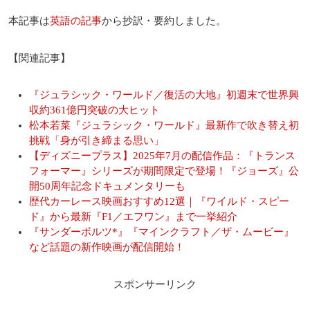
本記事は
英語の記事
から抄訳・要約しました。
【関連記事】
『ジュラシック・ワールド／復活の大地』初週末で世界興
収約361億円突破の大ヒット
松本若菜『ジュラシック・ワールド』最新作で吹き替え初
挑戦「身が引き締まる思い」
【ディズニープラス】2025年7月の配信作品：『トランス
フォーマー』シリーズが期間限定で登場！『ジョーズ』公
開50周年記念ドキュメンタリーも
歴代カーレース映画おすすめ12選｜『ワイルド・スピー
ド』から最新『F1／エフワン』まで一挙紹介
『サンダーボルツ*』『マインクラフト／ザ・ムービー』
など話題の新作映画が配信開始！
スポンサーリンク