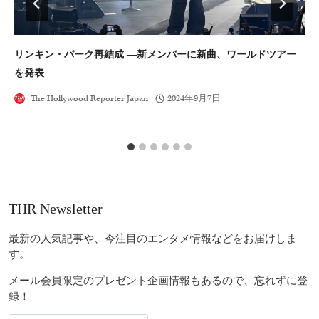
リンキン・パーク再結成 ―新メンバーに新曲、ワールドツアー
東
を発表
B
The Hollywood Reporter Japan
2024年9月7日
THR Newsletter
最新の人気記事や、今注目のエンタメ情報などをお届けしま
す。
メール会員限定のプレゼント企画情報もあるので、忘れずに登
録！