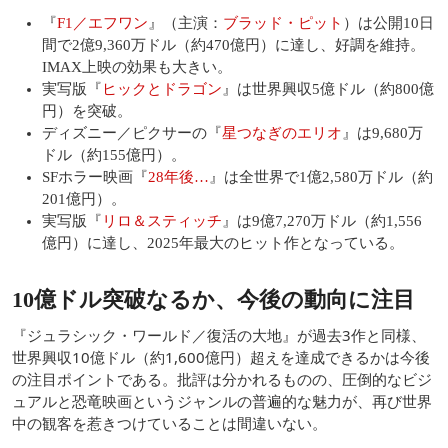
『
F1／エフワン
』（主演：
ブラッド・ピット
）は公開10日
間で2億9,360万ドル（約470億円）に達し、好調を維持。
IMAX上映の効果も大きい。
実写版『
ヒックとドラゴン
』は世界興収5億ドル（約800億
円）を突破。
ディズニー／ピクサーの『
星つなぎのエリオ
』は9,680万
ドル（約155億円）。
SFホラー映画『
28年後…
』は全世界で1億2,580万ドル（約
201億円）。
実写版『
リロ＆スティッチ
』は9億7,270万ドル（約1,556
億円）に達し、2025年最大のヒット作となっている。
10億ドル突破なるか、今後の動向に注目
『ジュラシック・ワールド／復活の大地』が過去3作と同様、
世界興収10億ドル（約1,600億円）超えを達成できるかは今後
の注目ポイントである。批評は分かれるものの、圧倒的なビジ
ュアルと恐竜映画というジャンルの普遍的な魅力が、再び世界
中の観客を惹きつけていることは間違いない。