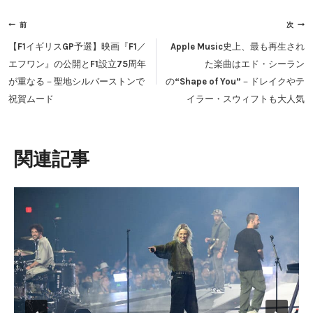
投
前
次
稿
【F1イギリスGP予選】映画『F1／
Apple Music史上、最も再生され
ナ
エフワン』の公開とF1設立75周年
た楽曲はエド・シーラン
ビ
が重なる－聖地シルバーストンで
の“Shape of You”－ドレイクやテ
ゲ
祝賀ムード
イラー・スウィフトも大人気
ー
シ
ョ
類似投稿
ン