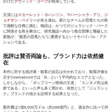
がけた
デヴィッド・コープ
が執筆している。
主演には
スカーレット・ヨハンソン
、
マハーシャラ・アリ
、
ジ
ョナサン・ベイリー
が名を連ね、新たなチームが恐竜たちの島
で過酷な任務に挑む。物語は、かつてのジュラシック・パーク
に関係する島を舞台に、研究施設へ向かう救出部隊と難破した
家族が、“最悪の恐竜たち”に遭遇するというサバイバル・アク
ションである。
批評は賛否両論も、ブランド力は依然健
在
本作に対する批評家・観客の反応は分かれており、観客評価を
示すCinemaScoreでは「B」という平均的なスコアとなった。
しかしながら、「ポップコーン映画の王道」「エンタメ性は抜
群である」といった声も多く聞かれ、依然として『ジュラシッ
ク』ブランドの強さを証明する結果となった。
製作費は1億8,000万ドル（約288億円）と、過去作に比べて抑