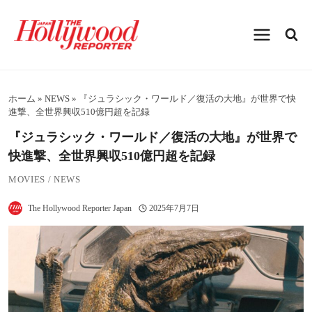
内
容
を
ス
キ
ッ
プ
ホーム
»
NEWS
»
『ジュラシック・ワールド／復活の大地』が世界で快
進撃、全世界興収510億円超を記録
『ジュラシック・ワールド／復活の大地』が世界で
快進撃、全世界興収510億円超を記録
MOVIES
/
NEWS
The Hollywood Reporter Japan
2025年7月7日