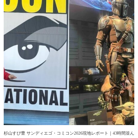
杉山すぴ豊 サンディエゴ・コミコン2026現地レポート｜43時間並ん