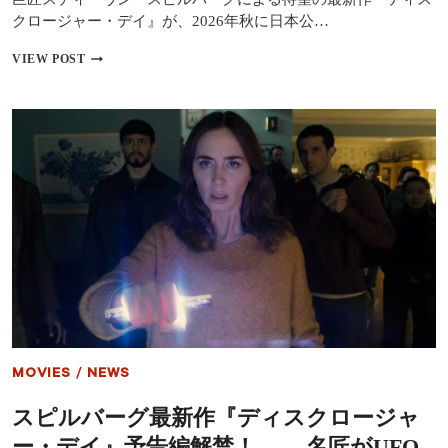
クロージャー・デイ』が、2026年秋に日本公…
ス
VIEW POST
ピ
ル
バ
ー
グ
最
新
作
『デ
ィ
ス
ク
ロ
ー
ジ
ャ
ー・
MOVIES
/
NEWS
デ
イ』
スピルバーグ最新作『ディスクロージャ
2026
年
ー・デイ』予告編解禁！―― 名匠がUFO