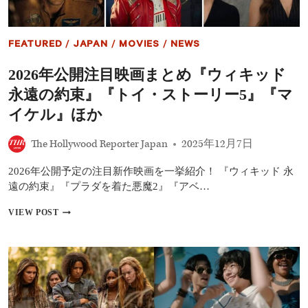
か
ジ
に
ャ
ー・
FEATURED
/
JAPAN
/
MOVIES
/
NEWS
デ
イ』
2026年公開注目映画まとめ『ウィキッド
予
告
永遠の約束』『トイ・ストーリー5』『マ
編
解
イケル』ほか
禁！
――
The Hollywood Reporter Japan
2025年12月7日
名
匠
2026年公開予定の注目新作映画を一挙紹介！ 『ウィキッド 永
が
UFO
遠の約束』『プラダを着た悪魔2』『アベ…
映
画
2026
VIEW POST
に
年
本
公
格
開
回
注
帰、
目
エ
映
ミ
画