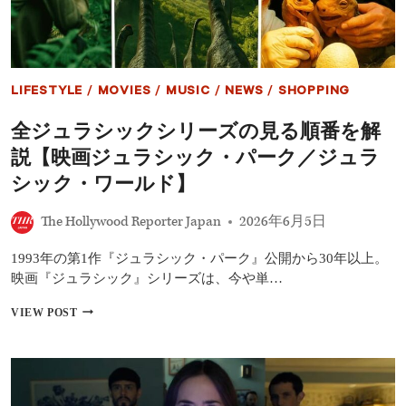
ー
ジ
ャ
ー・
デ
LIFESTYLE
/
MOVIES
/
MUSIC
/
NEWS
/
SHOPPING
イ』
NY
全ジュラシックシリーズの見る順番を解
プ
レ
説【映画ジュラシック・パーク／ジュラ
ミ
ア
シック・ワールド】
開
催！
The Hollywood Reporter Japan
2026年6月5日
公
開
1993年の第1作『ジュラシック・パーク』公開から30年以上。
前
の“奇
映画『ジュラシック』シリーズは、今や単…
妙
な
全
VIEW POST
一
ジ
致”に
ュ
驚
ラ
愕
シ
「私
ッ