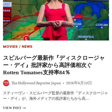
ン・
ス
ピ
ル
バ
ー
グ
監
督
全
MOVIES
/
NEWS
作
品
スピルバーグ最新作『ディスクロージャ
を
総
ー・デイ』批評家から高評価相次ぐ
ま
と
Rotten Tomatoes支持率84％
め！
『E.T.』
The Hollywood Reporter Japan
2026年6月10日
『ジ
ョ
スティーヴン・スピルバーグ監督の最新作『ディスクロージャ
ー
ズ』
ー・デイ』が、海外メディアの批評家たちから高…
『ジ
ュ
ス
VIEW POST
ラ
ピ