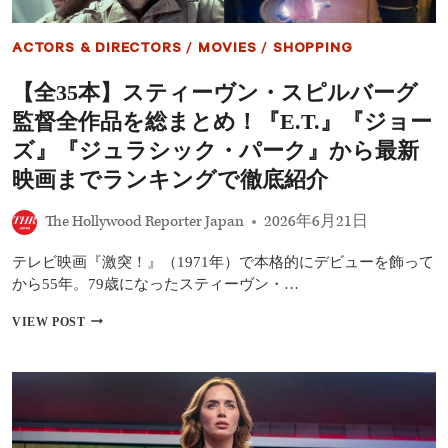
ACTORS & DIRECTORS
/
MOVIES
/
SHOPPING
【全35本】スティーヴン・スピルバーグ
監督全作品を総まとめ！『E.T.』『ジョー
ズ』『ジュラシック・パーク』から最新
映画までランキングで徹底紹介
The Hollywood Reporter Japan
2026年6月21日
テレビ映画『激突！』（1971年）で本格的にデビューを飾って
から55年。79歳になったスティーヴン・…
【全
VIEW POST
35
本】
ス
テ
ィ
ー
ヴ