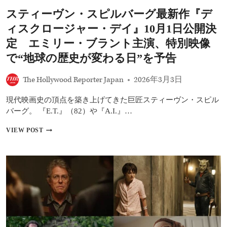
ル
スティーヴン・スピルバーグ最新作『デ
バ
ー
ィスクロージャー・デイ』10月1日公開決
グ
新
定 エミリー・ブラント主演、特別映像
作
で“地球の歴史が変わる日”を予告
「過
去
20
The Hollywood Reporter Japan
2026年3月3日
年
で
現代映画史の頂点を築き上げてきた巨匠スティーヴン・スピル
最
バーグ。 『E.T.』（82）や『A.I.』…
高
の
ス
VIEW POST
映
テ
画」
ィ
と
ー
の
ヴ
絶
ン・
賛
ス
も
ピ
ル
バ
ー