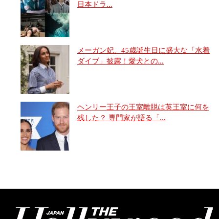
日本ドラ...
メーガン妃、45歳誕生日に盛大な「水着
ダイブ」披露！愛犬との...
ヘンリー王子の王室離脱は英王室に何を
残した？ 専門家が語る「...