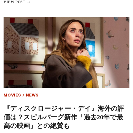
ジ
ス
VIEW POST
ュ
ピ
ラ
ル
シ
バ
ッ
ー
ク・
グ
ワ
最
ー
新
ル
作
ド】
『デ
ィ
ス
ク
ロ
ー
ジ
ャ
ー・
MOVIES
/
NEWS
デ
イ』
『ディスクロージャー・デイ』海外の評
日
本
価は？スピルバーグ新作「過去20年で最
公
開
高の映画」との絶賛も
延