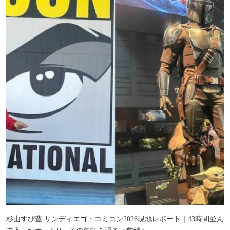
杉山すぴ豊 サンディエゴ・コミコン2026現地レポート｜43時間並ん