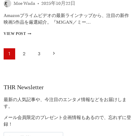
Moe Wada
2025年10月22日
／
復
Amazonプライムビデオの最新ラインナップから、注目の新作
活
の
映画5作品を厳選紹介。『M3GAN／ミー…
大
地』、
2025
VIEW POST
『イ
年
エ
10
ロ
月
ペ
次
1
2
3
ー
【プ
ー
ジ
ラ
の
ャ
イ
ジ
ケ
ム
ペ
ナ
ッ
ビ
ビ
ツ』
デ
ー
THR Newsletter
シ
オ】
ゲ
ジ
ー
お
ー
ズ
す
最新の人気記事や、今注目のエンタメ情報などをお届けしま
ン
す
シ
す。
3
め
ョ
ほ
新
メール会員限定のプレゼント企画情報もあるので、忘れずに登
か
作
ン
録！
配
信