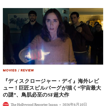
シ
ル
ッ
バ
ク・
ー
パ
グ
ー
最
ク』
新
か
作
ら
『デ
最
ィ
新
ス
映
ク
画
ロ
ま
ー
で
ジ
ラ
ャ
ン
ー・
MOVIES
/
REVIEW
キ
デ
ン
イ』
『ディスクロージャー・デイ』海外レビ
グ
批
で
評
ュー！巨匠スピルバーグが描く“宇宙最大
徹
家
底
か
の謎”、鳥肌必至のSF超大作
紹
ら
介
高
The Hollywood Reporter Japan
2026年6月10日