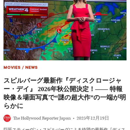
リ
洋
ー・
画
ブ
ホ
ラ
ラ
ン
ー
ト
映
主
画
演、
ラ
特
ン
別
キ
映
ン
像
グ
で“地
TOP15
MOVIES
/
NEWS
球
――『28
の
年
スピルバーグ最新作『ディスクロージャ
歴
後…』、
史
『WEAPONS
ー・デイ』 2026年秋公開決定！―― 特報
が
／
変
ウ
映像＆場面写真で“謎の超大作”の一端が明
わ
ェ
らかに
る
ポ
日”を
ン
予
ズ』
The Hollywood Reporter Japan
2025年12月19日
告
ほ
か
巨匠スティーヴン・スピルバーグによる待望の最新作『ディス