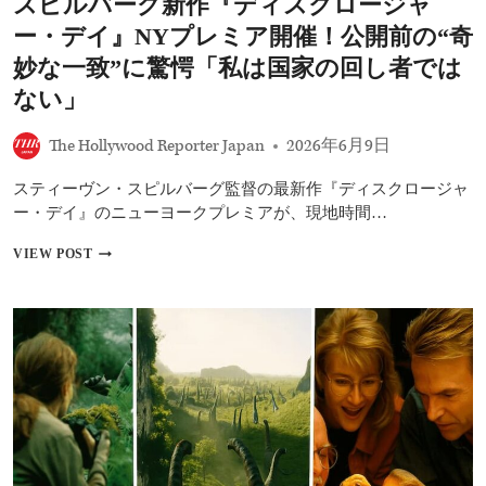
スピルバーグ新作『ディスクロージャ
ピ
ル
ー・デイ』NYプレミア開催！公開前の“奇
バ
ー
妙な一致”に驚愕「私は国家の回し者では
グ
ない」
が
描
く“宇
The Hollywood Reporter Japan
2026年6月9日
宙
最
スティーヴン・スピルバーグ監督の最新作『ディスクロージャ
大
ー・デイ』のニューヨークプレミアが、現地時間…
の
謎”、
ス
VIEW POST
鳥
ピ
肌
ル
必
バ
至
ー
の
グ
SF
新
超
作
大
『デ
作
ィ
ス
ク
ロ