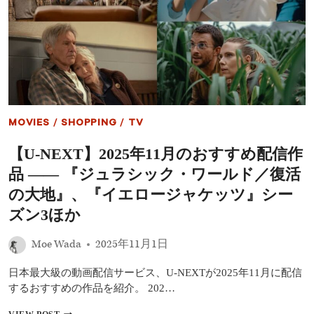
リ
ま
ー・
と
ブ
め
ラ
『ウ
ン
ィ
ト
キ
ほ
ッ
か
ド
豪
永
華
遠
MOVIES
/
SHOPPING
/
TV
キ
の
ャ
約
【U-NEXT】2025年11月のおすすめ配信作
ス
束』
ト
『ト
品 ―― 『ジュラシック・ワールド／復活
集
イ・
結
ス
の大地』、『イエロージャケッツ』シー
ト
ズン3ほか
ー
リ
ー
Moe Wada
2025年11月1日
5』
『マ
日本最大級の動画配信サービス、U-NEXTが2025年11月に配信
イ
するおすすめの作品を紹介。 202…
ケ
ル』
【U-