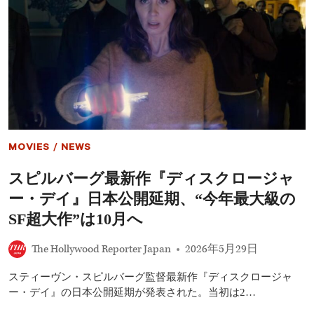
は
ク
国
シ
家
リ
の
ー
回
ズ
し
の
者
見
で
る
は
順
な
番
い」
を
解
MOVIES
/
NEWS
説
【映
スピルバーグ最新作『ディスクロージャ
画
ジ
ー・デイ』日本公開延期、“今年最大級の
ュ
ラ
SF超大作”は10月へ
シ
ッ
The Hollywood Reporter Japan
2026年5月29日
ク・
パ
スティーヴン・スピルバーグ監督最新作『ディスクロージャ
ー
ク
ー・デイ』の日本公開延期が発表された。当初は2…
／