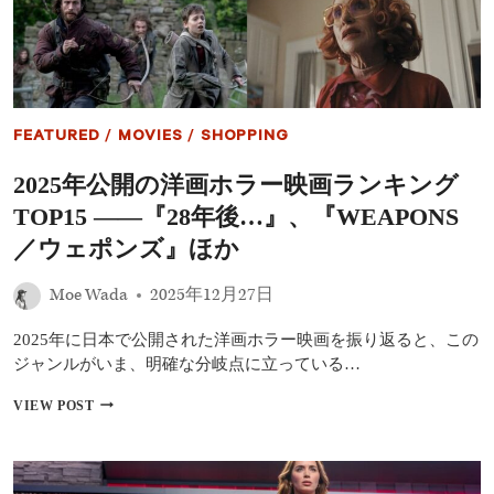
グ
最
新
作
『デ
ィ
ス
FEATURED
/
MOVIES
/
SHOPPING
ク
ロ
2025年公開の洋画ホラー映画ランキング
ー
ジ
TOP15 ――『28年後…』、『WEAPONS
ャ
ー・
／ウェポンズ』ほか
デ
イ』
Moe Wada
2025年12月27日
10
月
2025年に日本で公開された洋画ホラー映画を振り返ると、この
1
日
ジャンルがいま、明確な分岐点に立っている…
公
開
2025
VIEW POST
決
年
定
公
エ
開
ミ
の