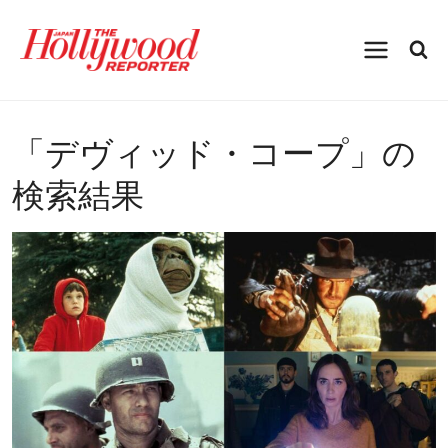
内
容
を
ス
キ
ッ
プ
「
デヴィッド・コープ
」の
検索結果