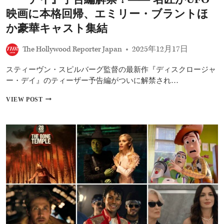
秋
公
映画に本格回帰、エミリー・ブラントほ
開
か豪華キャスト集結
決
定！
――
The Hollywood Reporter Japan
2025年12月17日
特
報
スティーヴン・スピルバーグ監督の最新作『ディスクロージャ
映
ー・デイ』のティーザー予告編がついに解禁され…
像
＆
ス
VIEW POST
場
ピ
面
ル
写
バ
真
ー
で“謎
グ
の
最
超
新
大
作
作”の
『デ
一
ィ
端
ス
が
ク
明
ロ
ら
ー