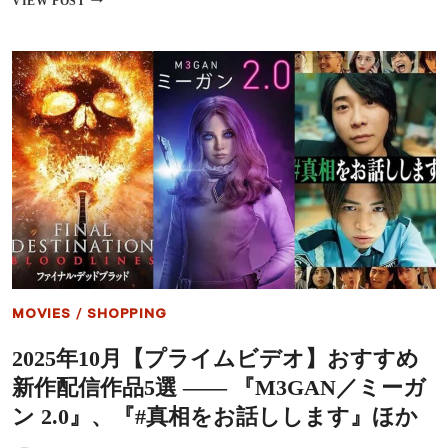
VIEW POST
ほ
NEXT】
か
2025
年
11
月
の
お
す
す
め
配
信
作
品
――
『ジ
ュ
MOVIES
/
SHOPPING
ラ
シ
2025年10月【プライムビデオ】おすすめ
ッ
ク・
新作配信作品5選 ―― 『M3GAN／ミーガ
ワ
ー
ン 2.0』、『#真相をお話しします』ほか
ル
ド