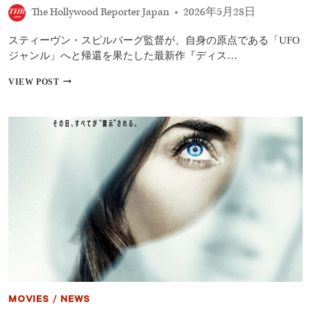
期、“今
The Hollywood Reporter Japan
2026年5月28日
年
最
スティーヴン・スピルバーグ監督が、自身の原点である「UFO
大
級
ジャンル」へと帰還を果たした最新作『ディス…
の
SF
『デ
VIEW POST
超
ィ
大
ス
作”は
ク
10
ロ
月
ー
へ
ジ
ャ
ー・
デ
イ』
海
外
の
評
価
は？
ス
MOVIES
/
NEWS
ピ