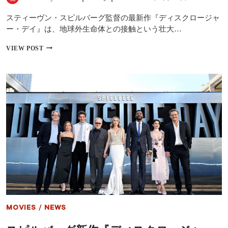
評
価
スティーヴン・スピルバーグ監督の最新作『ディスクロージャ
相
次
ー・デイ』は、地球外生命体との接触という壮大…
ぐ
ROTTEN
『デ
VIEW POST
TOMATOES
ィ
支
ス
持
ク
率
ロ
84％
ー
ジ
ャ
ー・
デ
イ』
海
外
レ
ビ
ュ
ー！
巨
MOVIES
/
NEWS
匠
ス