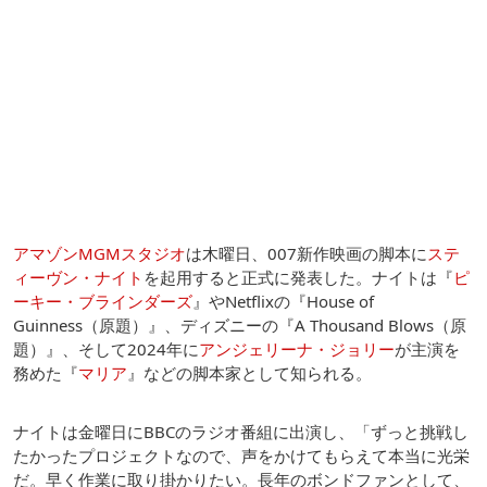
アマゾンMGMスタジオ
は木曜日、007新作映画の脚本に
ステ
ィーヴン・ナイト
を起用すると正式に発表した。ナイトは『
ピ
ーキー・ブラインダーズ
』やNetflixの『House of
Guinness（原題）』、ディズニーの『A Thousand Blows（原
題）』、そして2024年に
アンジェリーナ・ジョリー
が主演を
務めた『
マリア
』などの脚本家として知られる。
ナイトは金曜日にBBCのラジオ番組に出演し、「ずっと挑戦し
たかったプロジェクトなので、声をかけてもらえて本当に光栄
だ。早く作業に取り掛かりたい。長年のボンドファンとして、