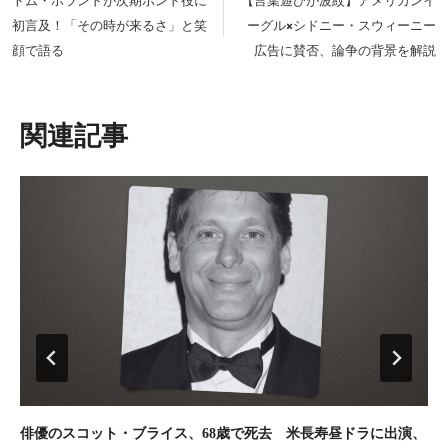
トム・ホランドが次期ボンド役に
【言葉遊びが波紋】アメリカンイ
ナ
初言及！「その時が来るさ」と笑
ーグル×シドニー・スウィーニー
ビ
顔で語る
広告に賛否、論争の背景を解説
ゲ
ー
シ
類似投稿
ョ
ン
俳優のスコット・ブライス、68歳で死去 米長寿昼ドラに出演、
第