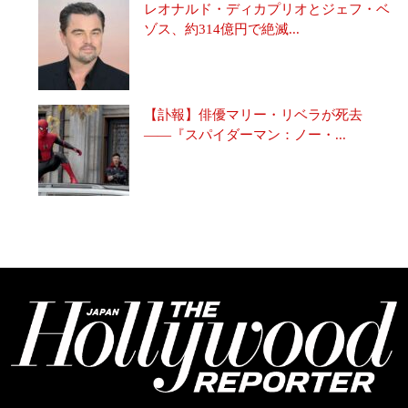
レオナルド・ディカプリオとジェフ・ベ
ゾス、約314億円で絶滅...
【訃報】俳優マリー・リベラが死去
――『スパイダーマン：ノー・...