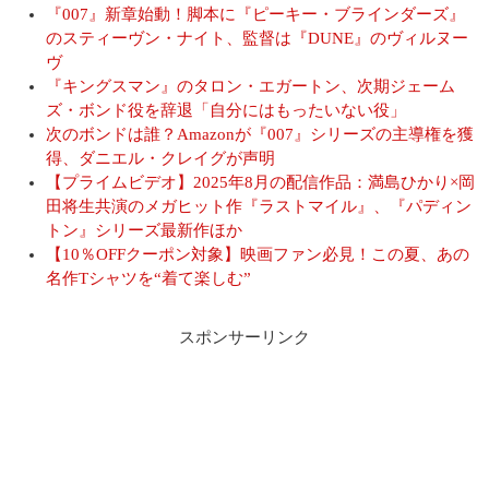
『007』新章始動！脚本に『ピーキー・ブラインダーズ』
のスティーヴン・ナイト、監督は『DUNE』のヴィルヌー
ヴ
『キングスマン』のタロン・エガートン、次期ジェーム
ズ・ボンド役を辞退「自分にはもったいない役」
次のボンドは誰？Amazonが『007』シリーズの主導権を獲
得、ダニエル・クレイグが声明
【プライムビデオ】2025年8月の配信作品：満島ひかり×岡
田将生共演のメガヒット作『ラストマイル』、『パディン
トン』シリーズ最新作ほか
【10％OFFクーポン対象】映画ファン必見！この夏、あの
名作Tシャツを“着て楽しむ”
スポンサーリンク