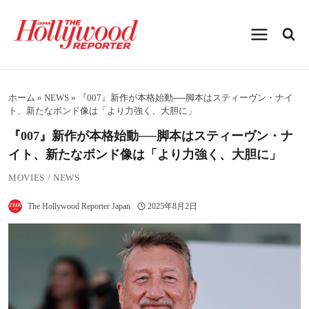
内
容
を
ス
キ
ッ
プ
ホーム
»
NEWS
»
『007』新作が本格始動──脚本はスティーヴン・ナイ
ト、新たなボンド像は「より力強く、大胆に」
『007』新作が本格始動──脚本はスティーヴン・ナ
イト、新たなボンド像は「より力強く、大胆に」
MOVIES
/
NEWS
The Hollywood Reporter Japan
2025年8月2日