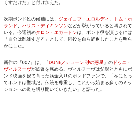
くすだけだ」と付け加えた。
次期ボンド役の候補には、
ジェイコブ・エロルディ
、
トム・ホ
ランド
、
ハリス・ディキンソン
などが挙がっていると噂されて
いる。今週初め
タロン・エガートン
は、ボンド役を演じるには
「自分は乱雑すぎる」として、同役を自ら辞退したことを明ら
かにした。
新作の『007』は、『
DUNE／デューン 砂の惑星
』の
ドゥニ・
ヴィルヌーヴ
が監督を務める。ヴィルヌーヴは父親とともにボ
ンド映画を観て育った筋金入りのボンドファンで、「私にとっ
てボンドは聖域だ。伝統を尊重し、これから始まる多くのミッ
ションへの道を切り開いていきたい」と語った。