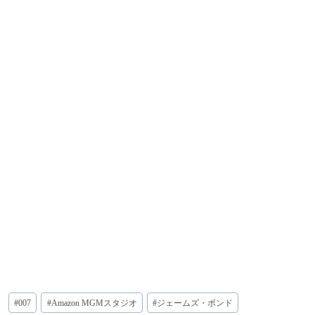
投
#
007
#
Amazon MGMスタジオ
#
ジェームズ・ボンド
稿