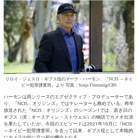
リロイ・ジェスロ・ギブス役のマーク・ハーモン、『NCIS ～ネイ
ビー犯罪捜査班』より 写真：Sonja Flemming/CBS
ハーモンは両シリーズのエグゼクティブ・プロデューサーであ
り、『NCIS：オリジンズ』ではナレーターも務めている。昨年
放送された『NCIS：オリジンズ』のシーズン1では、若き日の
ギブス（演：オースティン・ストウェル）の物語でカメオ出演
を果たしていたが、今回のエピソードは2021年10月に『NCIS
～ネイビー犯罪捜査班』を去って以来、ギブス役として本格的
にカメラの前に立つ初の機会となる。