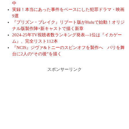
中
実録！本当にあった事件をベースにした犯罪ドラマ・映画
9選
『プリズン・ブレイク』リブート版がHuluで始動！オリジ
ナル版製作陣×新キャストで描く新章
2024-25年TV視聴者数ランキング発表―1位は『イカゲー
ム』、完全リスト112本
『NCIS』ジヴァ&トニーのスピンオフを製作へ パリを舞
台に2人の“その後”を描く
スポンサーリンク