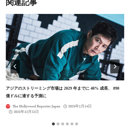
類似投稿
ン
アジアのストリーミング市場は 2029 年までに 40% 成長、 890
ア
億ドルに達する予測に
ン
The Hollywood Reporter Japan
2025年1月14日
2025年12月21日