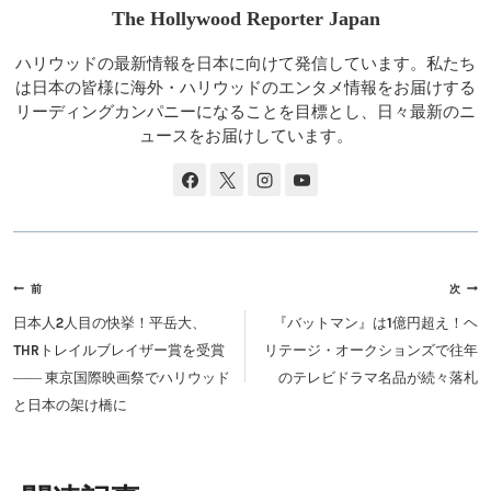
The Hollywood Reporter Japan
ハリウッドの最新情報を日本に向けて発信しています。私たち
は日本の皆様に海外・ハリウッドのエンタメ情報をお届けする
リーディングカンパニーになることを目標とし、日々最新のニ
ュースをお届けしています。
投
前
次
稿
日本人2人目の快挙！平岳大、
『バットマン』は1億円超え！ヘ
ナ
THRトレイルブレイザー賞を受賞
リテージ・オークションズで往年
ビ
―― 東京国際映画祭でハリウッド
のテレビドラマ名品が続々落札
ゲ
と日本の架け橋に
ー
シ
ョ