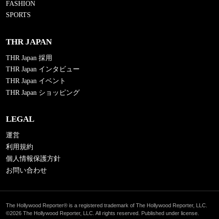
FASHION
SPORTS
THR JAPAN
THR Japan 採用
THR Japan インタビュー
THR Japan イベント
THR Japan ショッピング
LEGAL
運営
利用規約
個人情報保護方針
お問い合わせ
The Hollywood Reporter® is a registered trademark of The Hollywood Reporter, LLC.
©2026 The Hollywood Reporter, LLC. All rights reserved. Published under license.