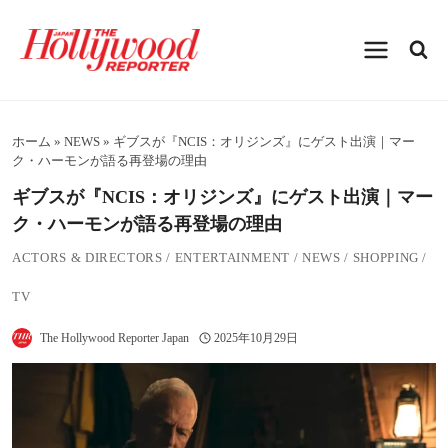
内
容
を
ス
キ
ッ
プ
ホーム
»
NEWS
»
ギブスが『NCIS：オリジンズ』にゲスト出演｜マー
ク・ハーモンが語る再登場の理由
ギブスが『NCIS：オリジンズ』にゲスト出演｜マー
ク・ハーモンが語る再登場の理由
ACTORS & DIRECTORS
/
ENTERTAINMENT
/
NEWS
/
SHOPPING
/
TV
The Hollywood Reporter Japan
2025年10月29日