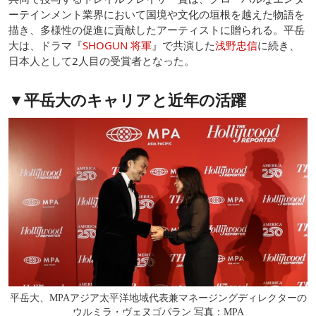
ーテインメント業界において国境や文化の垣根を越えた物語を
描き、多様性の促進に貢献したアーティストに贈られる。平岳
大は、ドラマ『
SHOGUN 将軍
』で共演した
浅野忠信
に続き、
日本人として2人目の受賞者となった。
▼平岳大のキャリアと近年の活躍
平岳大、MPAアジア太平洋地域代表兼マネージングディレクターの
ウルミラ・ヴェヌゴパラン 写真：MPA