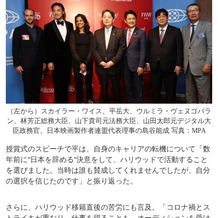
（左から）スカイラー・ワイス、平岳大、ウルミラ・ヴェヌゴパラ
ン、林芳正総務大臣、山下貴司元法務大臣、山田太郎元デジタル大
臣政務官、日本映画製作者連盟代表理事の島谷能成 写真：MPA
授賞式のスピーチで平は、自身のキャリアの転機について「数
年前に“日本を辞める”決意をして、ハリウッドで活動すること
を選びました。当時は誰も賛成してくれませんでしたが、自分
の選択を信じたのです」と振り返った。
さらに、ハリウッド移籍直後の苦労にも言及。「コロナ禍とス
トライキが重なり、仕事を得ることも、オーディションを受け