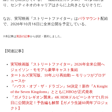
り、センティネオのキャリアはさらに上向きとなりそうだ。
なお、実写映画『ストリートファイター』は
パラマウント
配給
で、2026年10月16日に全米公開を予定している。
※本記事は
英語の記事
から抄訳・要約しました。
【関連記事】
実写映画版『ストリートファイター』2026年全米公開へ
ジェイソン・モモアら豪華キャスト集結
タートルズ実写版、10年ぶり再始動 ─ モリッツがプロデ
ュースか
『ハウス・オブ・ザ・ドラゴン』S4決定！新作『A Knight
of the Seven Kingdoms』とともにHBOが正式発表
『ガメラ2 レギオン襲来』4K HDRドルビーシネマで1月16
日に公開決定！予告編も解禁【ガメラ生誕60周年プロジェ
クト】