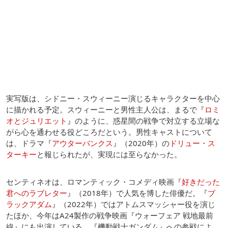
実写版は、シドニー・スウィーニー演じるキャラクターを中心
に描かれる予定。スウィーニーと男性主人公は、まるで『
ロミ
オとジュリエット
』のように、惑星間の戦争で対立する立場な
がら心を通わせる役どころだという。男性キャストについて
は、ドラマ『
アウターバンクス
』（2020年）の
ドリュー・ス
ターキー
と報じられたが、実現には至らなかった。
センティネオは、ロマンティック・コメディ映画『
好きだった
君へのラブレター
』（2018年）で人気を博した俳優だ。『
ブ
ラックアダム
』（2022年）ではアトムスマッシャー役を演じ
たほか、今年はA24製作の戦争映画『ウォーフェア 戦地最前
線』にも出演している。『機動戦士ガンダム』への参戦によ