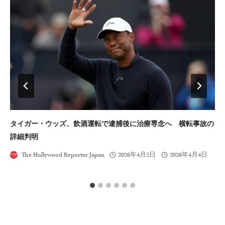
タイガー・ウッズ、飲酒運転で逮捕後に治療専念へ 横転事故の
S
詳細判明
コ
The Hollywood Reporter Japan
2026年4月2日
2026年4月4日