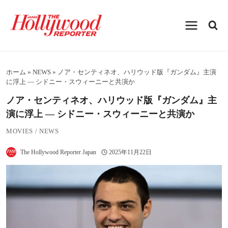
内
容
を
ス
キ
ッ
プ
ホーム
»
NEWS
»
ノア・センティネオ、ハリウッド版『ガンダム』主演
に浮上 — シドニー・スウィーニーと共演か
ノア・センティネオ、ハリウッド版『ガンダム』主
演に浮上 — シドニー・スウィーニーと共演か
MOVIES
/
NEWS
The Hollywood Reporter Japan
2025年11月22日