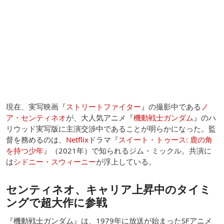
現在、実写映画『
ストリートファイター
』の撮影中である
ノ
ア・センティネオ
が、大人気アニメ『
機動戦士ガンダム
』のハ
リウッド実写版に主演交渉中であることが明らかになった。監
督を務めるのは、
Netflix
ドラマ『
スイート・トゥース: 鹿の角
を持つ少年
』（2021年）で知られるジム・ミックル。共演に
は
シドニー・スウィーニー
が浮上している。
センティネオ、キャリア上昇中のタイミ
ングで超大作に参戦
『機動戦士ガンダム』は、1979年に放送が始まったSFアニメ