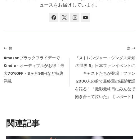
ュースをお届けしています。
投
前
次
稿
Amazonブラックフライデーで
『ストレンジャー・シングス未知
ナ
Kindle・オーディブルがお得！最
の世界 5』日本ファンイベントに
ビ
大70%OFF・3ヶ月99円など特典
キャストたちが登場！ファン
ゲ
満載
2000人の前で最終章の撮影秘話
ー
を語る！「撮影最終日にみんなで
シ
抱き合って泣いた」【レポート】
ョ
ン
類似投稿