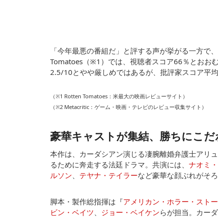
「今年最悪の番組だ」と評する声が挙がる一方で、視
Tomatoes（※1）では、視聴者スコア66％とおおむ
2.5/10とやや厳しめではあるが、批評家スコア平均
（※1 Rotten Tomatoes：米最大の映画レビューサイト）
（※2 Metacritic：ゲーム・映画・テレビのレビュー収集サイト）
豪華キャストが集結、勝ちにこだ
本作は、カーダシアン演じる凄腕離婚弁護士アリュ
るために奔走する法廷ドラマ。共演には、
ナオミ・
ルソン
、
テヤナ・テイラー
など豪華な顔ぶれがそろ
脚本・製作総指揮は『
アメリカン・ホラー・ストー
ビン・ベイツ
、
ジョー・ベイケン
らが担当。カーダ