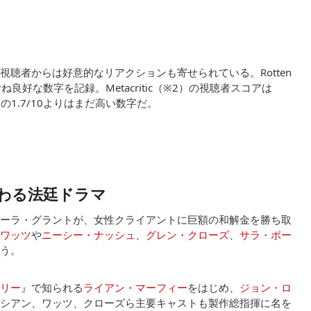
聴者からは好意的なリアクションも寄せられている。Rotten
ね良好な数字を記録。Metacritic（※2）の視聴者スコアは
の1.7/10よりはまだ高い数字だ。
わる法廷ドラマ
ーラ・グラントが、女性クライアントに巨額の和解金を勝ち取
ワッツ
や
ニーシー・ナッシュ
、
グレン・クローズ
、
サラ・ポー
う。
リー
』で知られる
ライアン・マーフィー
をはじめ、
ジョン・ロ
シアン、ワッツ、クローズら主要キャストも製作総指揮に名を