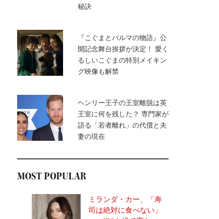
秘訣
『こぐまとパルマの物語』公
開記念舞台挨拶が決定！ 愛く
るしいこぐまの特別メイキン
グ映像も解禁
ヘンリー王子の王室離脱は英
王室に何を残した？ 専門家が
語る「若者離れ」の代償と夫
妻の現在
MOST POPULAR
ミランダ・カー、「寿
司は絶対に食べない」