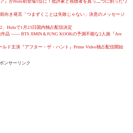
』がHulu初登場1位に！批評家と視聴者を真っ二つに割ったワ
前向き発言「つまずくことは失敗じゃない」決意のメッセージ
ン2、Huluで1月23日国内独占配信決定
 ―― BTS JIMIN＆JUNG KOOKの予測不能な2人旅『Are
ド主演『アフター・ザ・ハント』Prime Video独占配信開始
ポンサーリンク