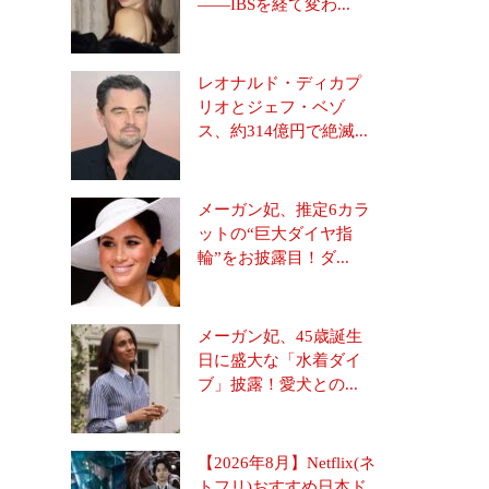
――IBSを経て変わ...
レオナルド・ディカプ
リオとジェフ・ベゾ
ス、約314億円で絶滅...
メーガン妃、推定6カラ
ットの“巨大ダイヤ指
輪”をお披露目！ダ...
メーガン妃、45歳誕生
日に盛大な「水着ダイ
ブ」披露！愛犬との...
【2026年8月】Netflix(ネ
トフリ)おすすめ日本ド