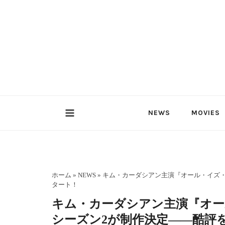
内
容
を
ス
キ
ッ
プ
NEWS
MOVIES
ホーム
»
NEWS
»
キム・カーダシアン主演『オール・イズ・
タート！
キム・カーダシアン主演『オー
シーズン2が制作決定――酷評