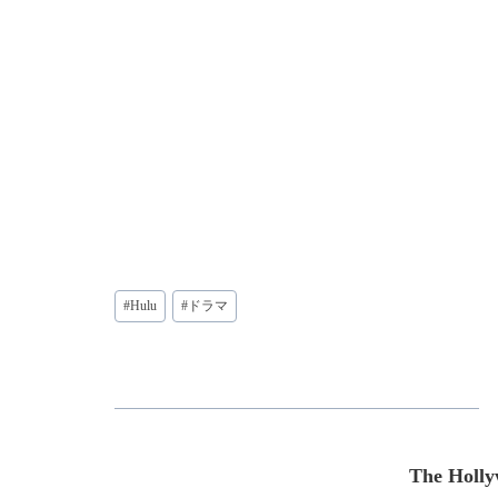
投
#
Hulu
#
ドラマ
稿
タ
グ:
The Holly