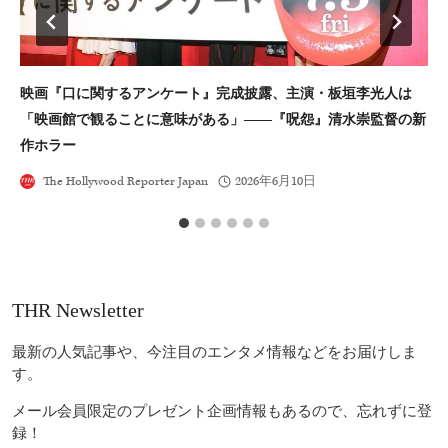
映画『口に関するアンケート』完成披露、主演・板垣李光人は
ソ
「映画館で観ることに意味がある」――『呪怨』清水崇監督の新
ー
作ホラー
The Hollywood Reporter Japan
2026年6月10日
THR Newsletter
最新の人気記事や、今注目のエンタメ情報などをお届けしま
す。
メール会員限定のプレゼント企画情報もあるので、忘れずに登
録！