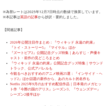
※為替レートは2025年12月7日時点の数値で換算しています。
※本記事は
英語の記事
から抄訳・要約しました。
【関連記事】
2026年公開注目作まとめ：『ウィキッド 永遠の約束』
『トイ・ストーリー5』『マイケル』ほか
『ズートピア2』公開記念グッズ特集｜あらすじ・声優キ
ャスト・前作の見どころまとめ
『ウィキッド 永遠の約束』公開記念グッズ特集｜サウンド
トラック、公式アパレルも
今観るべきおすすめのアニメ映画25選：『インサイド・ヘ
ッド2』ほか話題の新作から、あのカルト的名作も
Netflix 2025年9月のおすすめ配信作品｜日本発のメガヒッ
ト作『今際の国のアリス』シーズン3、『ウェンズデー』
シーズン2後半ほか