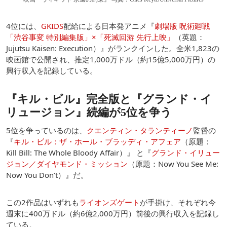
4位には、
GKIDS
配給による日本発アニメ『
劇場版 呪術廻戦
「渋谷事変 特別編集版」×「死滅回游 先行上映」
（英題：
Jujutsu Kaisen: Execution）』がランクインした。全米1,823の
映画館で公開され、推定1,000万ドル（約15億5,000万円）の
興行収入を記録している。
『キル・ビル』完全版と『グランド・イ
リュージョン』続編が5位を争う
5位を争っているのは、
クエンティン・タランティーノ
監督の
『
キル・ビル：ザ・ホール・ブラッディ・アフェア
（原題：
Kill Bill: The Whole Bloody Affair）』 と『
グランド・イリュー
ジョン／ダイヤモンド・ミッション
（原題：Now You See Me:
Now You Don’t）』だ。
この2作品はいずれも
ライオンズゲート
が手掛け、それぞれ今
週末に400万ドル（約6億2,000万円）前後の興行収入を記録し
ている。