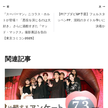
投
前
次
稿
『スーパーマン』ニコラス・ホル
【F1アブダビGP予選】フェルスタ
ナ
トが登場！ 「悪役を演じるのは大
ッペンPP、混戦のタイトル争いに
ビ
好き」 さらに過酷すぎた『マッ
決着か
ゲ
ド・マックス』撮影裏話を告白
ー
【東京コミコン2025】
シ
ョ
ン
類似投稿