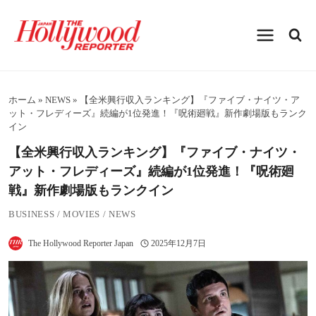
内
容
を
ス
キ
ッ
プ
ホーム
»
NEWS
»
【全米興行収入ランキング】『ファイブ・ナイツ・ア
ット・フレディーズ』続編が1位発進！『呪術廻戦』新作劇場版もランク
イン
【全米興行収入ランキング】『ファイブ・ナイツ・
アット・フレディーズ』続編が1位発進！『呪術廻
戦』新作劇場版もランクイン
BUSINESS
/
MOVIES
/
NEWS
The Hollywood Reporter Japan
2025年12月7日