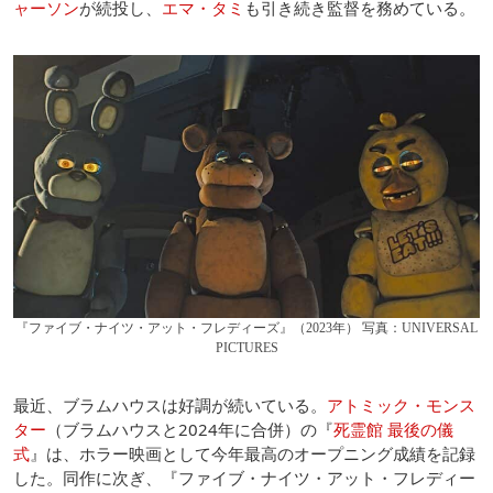
ャーソン
が続投し、
エマ・タミ
も引き続き監督を務めている。
『ファイブ・ナイツ・アット・フレディーズ』（2023年） 写真：UNIVERSAL
PICTURES
最近、ブラムハウスは好調が続いている。
アトミック・モンス
ター
（ブラムハウスと2024年に合併）の『
死霊館 最後の儀
式
』は、ホラー映画として今年最高のオープニング成績を記録
した。同作に次ぎ、『ファイブ・ナイツ・アット・フレディー