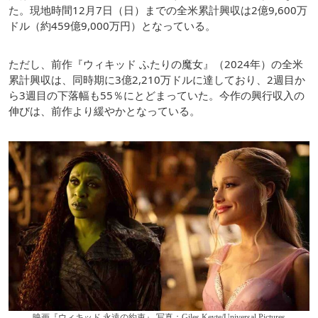
た。現地時間12月7日（日）までの全米累計興収は2億9,600万
ドル（約459億9,000万円）となっている。
ただし、前作『ウィキッド ふたりの魔女』（2024年）の全米
累計興収は、同時期に3億2,210万ドルに達しており、2週目か
ら3週目の下落幅も55％にとどまっていた。今作の興行収入の
伸びは、前作より緩やかとなっている。
映画『ウィキッド 永遠の約束』 写真：Giles Keyte/Universal Pictures