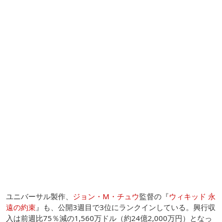
ユニバーサル製作、
ジョン・M・チュウ
監督の『
ウィキッド 永
遠の約束
』も、公開3週目で3位にランクインしている。興行収
入は前週比75％減の1,560万ドル（約24億2,000万円）となっ