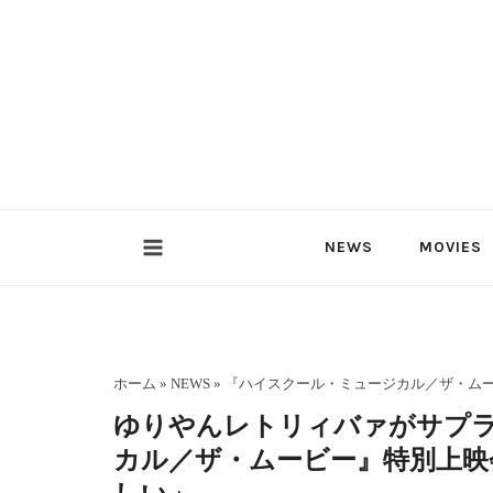
内
容
を
ス
キ
ッ
プ
NEWS
MOVIES
ホーム
»
NEWS
»
『ハイスクール・ミュージカル／ザ・ム
ゆりやんレトリィバァがサプ
カル／ザ・ムービー』特別上映