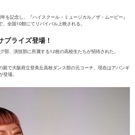
周年を記念し、『ハイスクール・ミュージカル／ザ・ムービー』
定で、全国10館にてリバイバル上映される。
がサプライズ登場！
グ部、演技部に所属する12校の高校生たちが招待された。
みの親で大阪府立登美丘高校ダンス部の元コーチ、現在はアバンギ
eが登場。