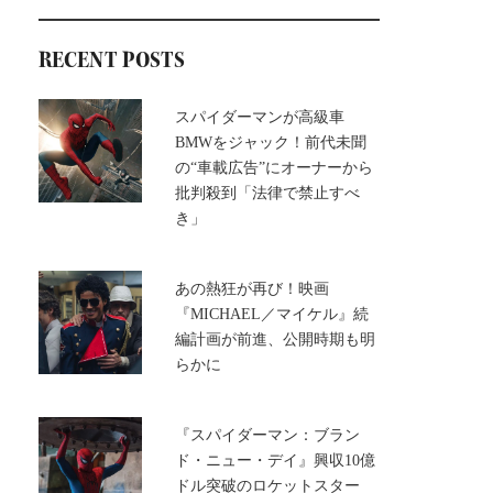
RECENT POSTS
スパイダーマンが高級車
BMWをジャック！前代未聞
の“車載広告”にオーナーから
批判殺到「法律で禁止すべ
き」
あの熱狂が再び！映画
『MICHAEL／マイケル』続
編計画が前進、公開時期も明
らかに
『スパイダーマン：ブラン
ド・ニュー・デイ』興収10億
ドル突破のロケットスター