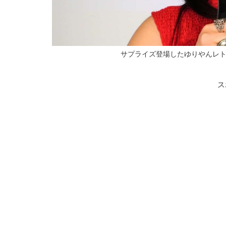
サプライズ登場したゆりやんレトリィバァ 写
ス