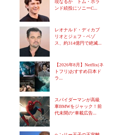
現なるか トム・ホラ
ンド続投にソニーC...
レオナルド・ディカプ
リオとジェフ・ベゾ
ス、約314億円で絶滅...
【2026年8月】Netflix(ネ
トフリ)おすすめ日本ド
ラ...
スパイダーマンが高級
車BMWをジャック！前
代未聞の“車載広告...
ヘンリー王子の王室離