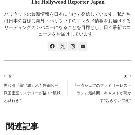
The Hollywood Reporter Japan
ハリウッドの最新情報を日本に向けて発信しています。私たち
は日本の皆様に海外・ハリウッドのエンタメ情報をお届けする
リーディングカンパニーになることを目標とし、日々最新のニ
ュースをお届けしています。
投
前
次
稿
黒沢清『黒牢城』米予告編公開
『一流シェフのファミリーレスト
ナ
戦国密室ミステリーが描く“籠城
ラン』最終回、キャストが明か
ビ
と謎解き”
す“起きない展開”
ゲ
ー
シ
類似投稿
ョ