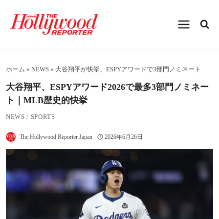
内
容
を
ス
キ
ッ
プ
ホーム
»
NEWS
»
大谷翔平が快挙、ESPYアワードで3部門ノミネート
大谷翔平、ESPYアワード2026で最多3部門ノミネー
ト｜MLB歴史的快挙
NEWS
/
SPORTS
The Hollywood Reporter Japan
2026年6月26日