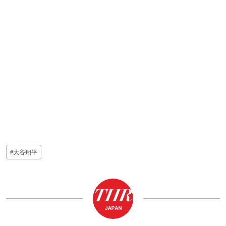
投
#
大谷翔平
稿
タ
グ: