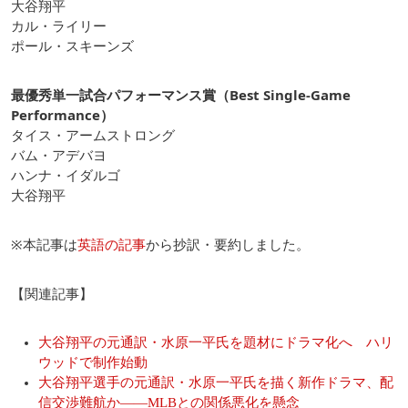
大谷翔平
カル・ライリー
ポール・スキーンズ
最優秀単一試合パフォーマンス賞（Best Single-Game
Performance）
タイス・アームストロング
バム・アデバヨ
ハンナ・イダルゴ
大谷翔平
※本記事は
英語の記事
から抄訳・要約しました。
【関連記事】
大谷翔平の元通訳・水原一平氏を題材にドラマ化へ ハリ
ウッドで制作始動
大谷翔平選手の元通訳・水原一平氏を描く新作ドラマ、配
信交渉難航か――MLBとの関係悪化を懸念