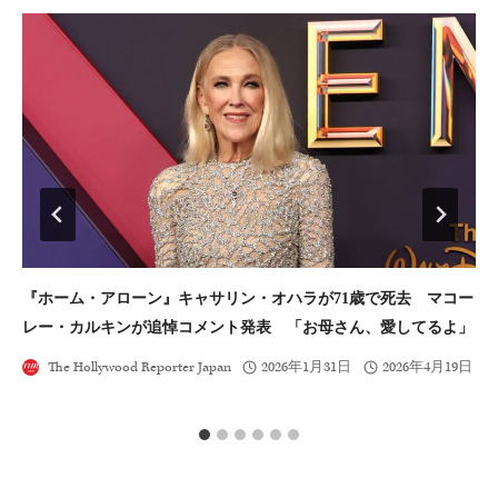
ン
『ホーム・アローン』キャサリン・オハラが71歳で死去 マコー
『
レー・カルキンが追悼コメント発表 「お母さん、愛してるよ」
認
The Hollywood Reporter Japan
2026年1月31日
2026年4月19日