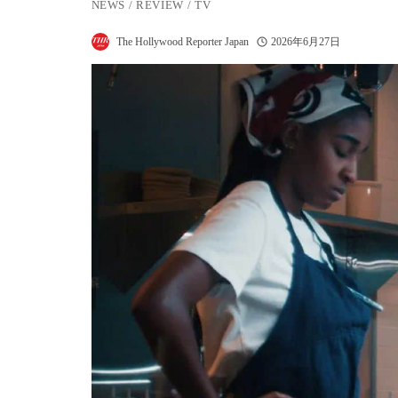
NEWS
/
REVIEW
/
TV
The Hollywood Reporter Japan
2026年6月27日