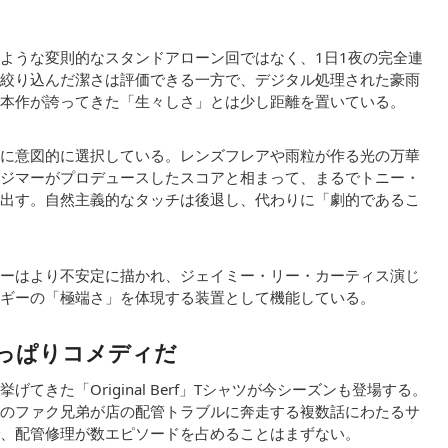
ような変則的なスタンドアローン回ではなく、1日1夜の完全連
絞り込んだ潔さは評価できる一方で、デジタル処理された豪雨
本作が誇ってきた「生々しさ」とは少し距離を置いている。
に意図的に選択している。レンズフレアや雨粒が作る光の万華
ジマーがプロデュースしたスコアと相まって、まるでトニー・
出す。自然主義的なタッチは後退し、代わりに「劇的であるこ
ーはより不安定に描かれ、ジェイミー・リー・カーティス演じ
ギーの「極端さ」を体現する装置として機能している。
っぱりコメディだ
きた「Original Berf」Tシャツが今シーズンも登場する。
のファク兄弟が店の配管トラブルに奔走する複数話にわたるサ
、配管修理が数エピソードを占めることはまずない。