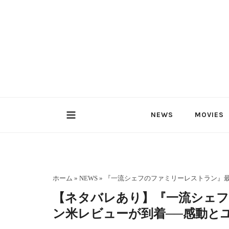
内
容
を
ス
キ
ッ
プ
NEWS
MOVIES
ホーム
»
NEWS
»
『一流シェフのファミリーレストラン』
【ネタバレあり】『一流シェフ
ン米レビューが到着──感動と