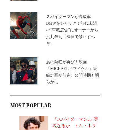
スパイダーマンが高級車
BMWをジャック！前代未聞
の“車載広告”にオーナーから
批判殺到「法律で禁止すべ
き」
あの熱狂が再び！映画
『MICHAEL／マイケル』続
編計画が前進、公開時期も明
らかに
MOST POPULAR
『スパイダーマン5』実
現なるか トム・ホラ