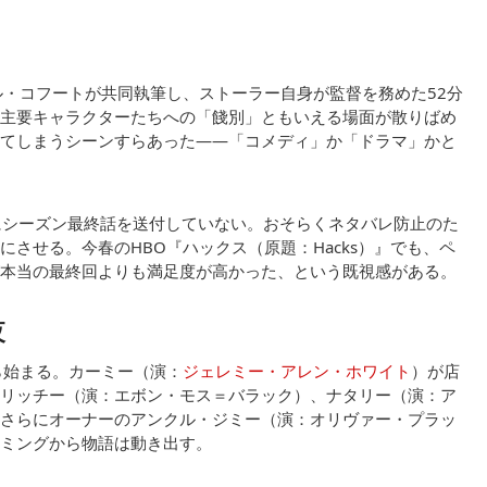
ル・コフートが共同執筆し、ストーラー自身が監督を務めた52分
主要キャラクターたちへの「餞別」ともいえる場面が散りばめ
てしまうシーンすらあった——「コメディ」か「ドラマ」かと
にシーズン最終話を送付していない。おそらくネタバレ防止のた
させる。今春のHBO『ハックス（原題：Hacks）』でも、ペ
本当の最終回よりも満足度が高かった、という既視感がある。
夜
ら始まる。カーミー（演：
ジェレミー・アレン・ホワイト
）が店
リッチー（演：エボン・モス＝バラック）、ナタリー（演：ア
さらにオーナーのアンクル・ジミー（演：オリヴァー・プラッ
ミングから物語は動き出す。