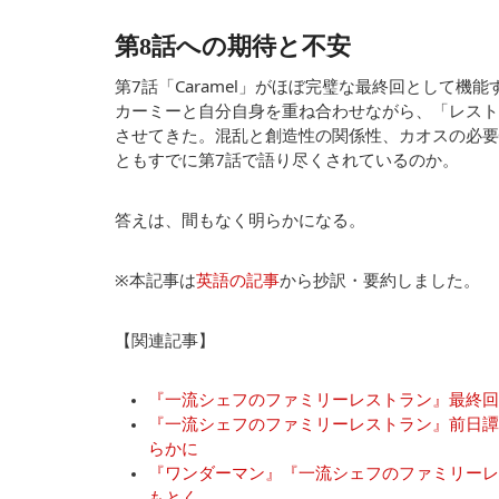
第8話への期待と不安
第7話「Caramel」がほぼ完璧な最終回として
カーミーと自分自身を重ね合わせながら、「レスト
させてきた。混乱と創造性の関係性、カオスの必要
ともすでに第7話で語り尽くされているのか。
答えは、間もなく明らかになる。
※本記事は
英語の記事
から抄訳・要約しました。
【関連記事】
『一流シェフのファミリーレストラン』最終回
『一流シェフのファミリーレストラン』前日譚
らかに
『ワンダーマン』『一流シェフのファミリーレ
もとく