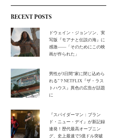
RECENT POSTS
ドウェイン・ジョンソン、実
写版『モアナと伝説の海』に
感激――「そのためにこの映
画が作られた」
男性が3日間“家に閉じ込めら
れる”？NETFLIX『ザ・ラス
トハウス』異色の広告が話題
に
『スパイダーマン：ブラン
ド・ニュー・デイ』が新記録
連発！歴代最高オープニン
グ、史上最速で5億ドル突破