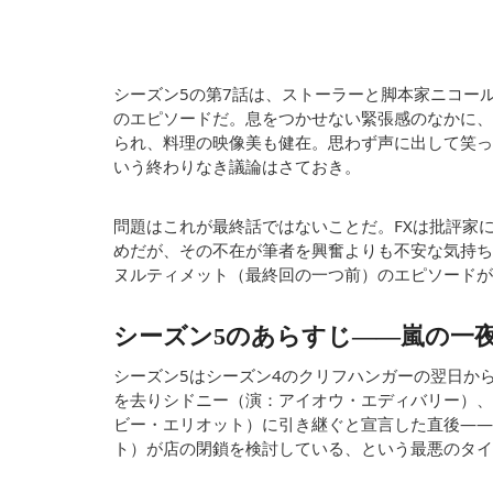
シーズン5の第7話は、ストーラーと脚本家ニコー
のエピソードだ。息をつかせない緊張感のなかに、
られ、料理の映像美も健在。思わず声に出して笑っ
いう終わりなき議論はさておき。
問題はこれが最終話ではないことだ。FXは批評家
めだが、その不在が筆者を興奮よりも不安な気持ちに
ヌルティメット（最終回の一つ前）のエピソードが
シーズン5のあらすじ——嵐の一
シーズン5はシーズン4のクリフハンガーの翌日か
を去りシドニー（演：アイオウ・エディバリー）、
ビー・エリオット）に引き継ぐと宣言した直後——
ト）が店の閉鎖を検討している、という最悪のタイ