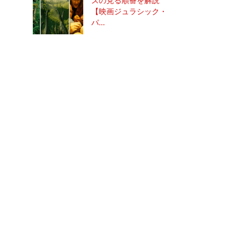
ズの見る順番を解説
【映画ジュラシック・
パ...