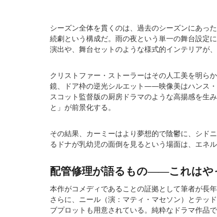
シーズン全体を貫くのは、過去のシーズンにあった
続劇という構成だ。雨の夜という単一の舞台設定に
演出や、舞台セットのような様式的インテリアが、
クリストファー・ストーラーはその人工美を明らか
鏡、ドア枠の逆光シルエット——映像美はハンス・
スコット監督版の厨房ドラマのような高揚感を生み
と」が前景化する。
その結果、カーミーはより夢想的で陰鬱に、シドニ
るドナが乳幼児の面倒を見るという場面は、エネル
配管修理が語るもの——これはや
本作がコメディであることの証拠として筆者が長年挙げて
さらに、ニール（演：マティ・マセソン）とテッド
ブプロットも用意されている。純粋なドラマ作品で