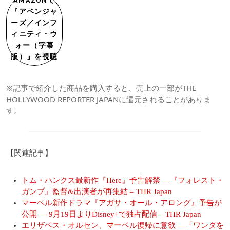
AMAZONで
『アベンジャ
ーズ／インフ
ィニティ・ウ
ォー（字幕
版）』を視聴
※記事で紹介した商品を購入すると、売上の一部がTHE
HOLLYWOOD REPORTER JAPANに還元されることがありま
す。
【関連記事】
トム・ハンクス最新作『Here』予告解禁 ―『フォレスト・
ガンプ』監督&出演者が再集結 – THR Japan
マーベル新作ドラマ『アガサ・オール・アロング』予告が
公開 ― 9月19日よりDisney+で独占配信 – THR Japan
エリザベス・オルセン、マーベル復帰に意欲 ―「ワンダを