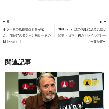
投
前
次
稿
ホラー界の気鋭映画監督が選
THR Japan誌の表紙に浅野忠信が
ナ
ぶ、“最恐”の名シーン6選 ― あの
登場 －日本人初のトレイルブレー
ビ
日本作品も！
ザー賞受賞へ
ゲ
ー
シ
類似投稿
ョ
ン