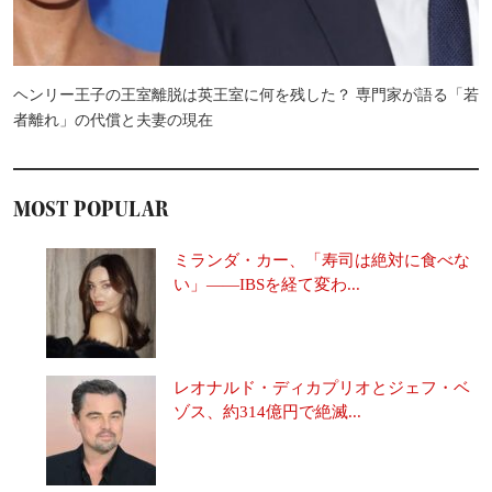
ヘンリー王子の王室離脱は英王室に何を残した？ 専門家が語る「若
者離れ」の代償と夫妻の現在
MOST POPULAR
ミランダ・カー、「寿司は絶対に食べな
い」――IBSを経て変わ...
レオナルド・ディカプリオとジェフ・ベ
ゾス、約314億円で絶滅...