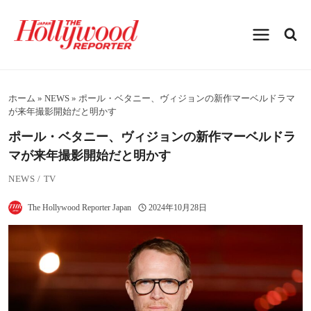
内
容
を
ス
キ
ッ
プ
ホーム
»
NEWS
»
ポール・ベタニー、ヴィジョンの新作マーベルドラマ
が来年撮影開始だと明かす
ポール・ベタニー、ヴィジョンの新作マーベルドラ
マが来年撮影開始だと明かす
NEWS
/
TV
The Hollywood Reporter Japan
2024年10月28日