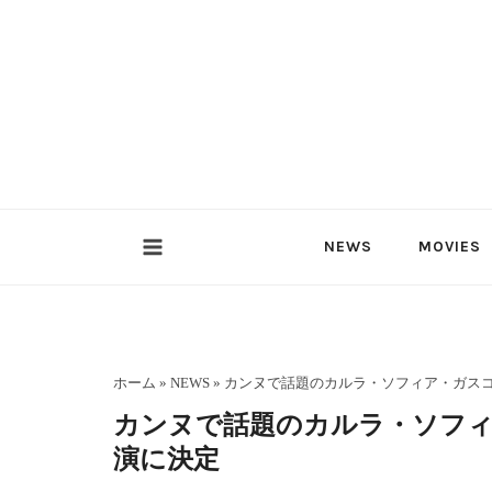
内
容
を
ス
キ
ッ
プ
NEWS
MOVIES
ホーム
»
NEWS
»
カンヌで話題のカルラ・ソフィア・ガス
カンヌで話題のカルラ・ソフ
演に決定