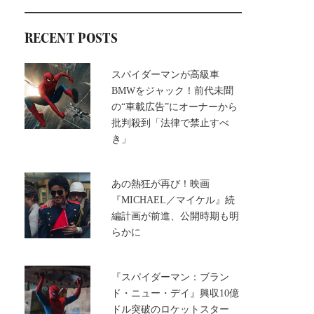
RECENT POSTS
スパイダーマンが高級車
BMWをジャック！前代未聞
の“車載広告”にオーナーから
批判殺到「法律で禁止すべ
き」
あの熱狂が再び！映画
『MICHAEL／マイケル』続
編計画が前進、公開時期も明
らかに
『スパイダーマン：ブラン
ド・ニュー・デイ』興収10億
ドル突破のロケットスター