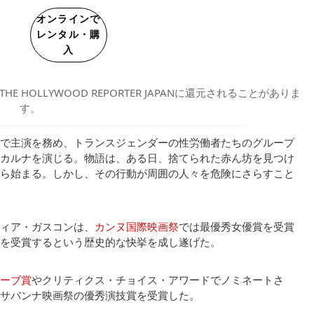
オンラインで
レンタル・購
入
OLLYWOOD REPORTER JAPANに還元されることがありま
す。
で主演を務め、トランスジェンダーの性労働者たちのグループ
カルナを演じる。物語は、ある日、捨てられた赤ん坊を見つけ
ら始まる。しかし、その行動が周囲の人々を危険にさらすこと
ィア・ガスコンは、
カンヌ国際映画祭
では最優秀女優賞を受賞
を受賞するという歴史的な快挙を成し遂げた。
ーブ賞
やクリティクス・チョイス・アワードでノミネートさ
サバンナ映画祭の優秀演技賞を受賞した。