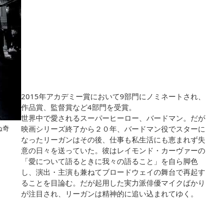
2015年アカデミー賞において9部門にノミネートされ、
作品賞、監督賞など4部門を受賞。
世界中で愛されるスーパーヒーロー、バードマン。だが
映画シリーズ終了から２０年、バードマン役でスターに
ぬ奇
なったリーガンはその後、仕事も私生活にも恵まれず失
意の日々を送っていた。彼はレイモンド・カーヴァーの
「愛について語るときに我々の語ること」を自ら脚色
し、演出・主演も兼ねてブロードウェイの舞台で再起す
ることを目論む。だが起用した実力派俳優マイクばかり
が注目され、リーガンは精神的に追い込まれてゆく。