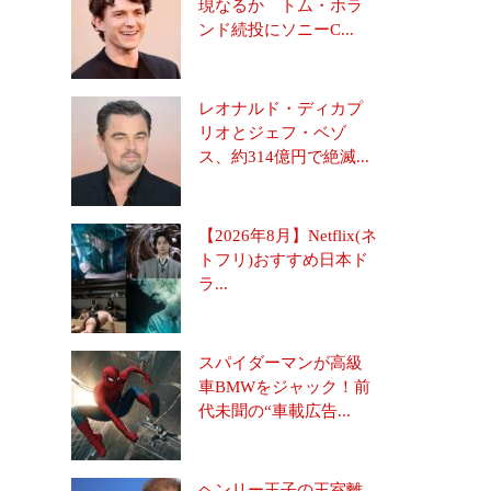
現なるか トム・ホラ
ンド続投にソニーC...
レオナルド・ディカプ
リオとジェフ・ベゾ
ス、約314億円で絶滅...
【2026年8月】Netflix(ネ
トフリ)おすすめ日本ド
ラ...
スパイダーマンが高級
車BMWをジャック！前
代未聞の“車載広告...
ヘンリー王子の王室離