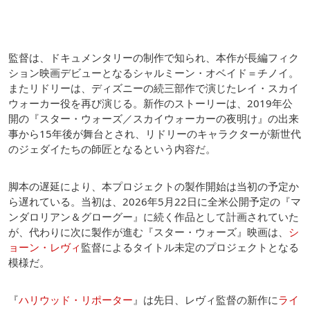
監督は、ドキュメンタリーの制作で知られ、本作が長編フィク
ション映画デビューとなるシャルミーン・オベイド＝チノイ。
またリドリーは、ディズニーの続三部作で演じたレイ・スカイ
ウォーカー役を再び演じる。新作のストーリーは、2019年公
開の『スター・ウォーズ／スカイウォーカーの夜明け』の出来
事から15年後が舞台とされ、リドリーのキャラクターが新世代
のジェダイたちの師匠となるという内容だ。
脚本の遅延により、本プロジェクトの製作開始は当初の予定か
ら遅れている。当初は、2026年5月22日に全米公開予定の『マ
ンダロリアン＆グローグー』に続く作品として計画されていた
が、代わりに次に製作が進む『スター・ウォーズ』映画は、
シ
ョーン・レヴィ
監督によるタイトル未定のプロジェクトとなる
模様だ。
『
ハリウッド・リポーター
』は先日、レヴィ監督の新作に
ライ