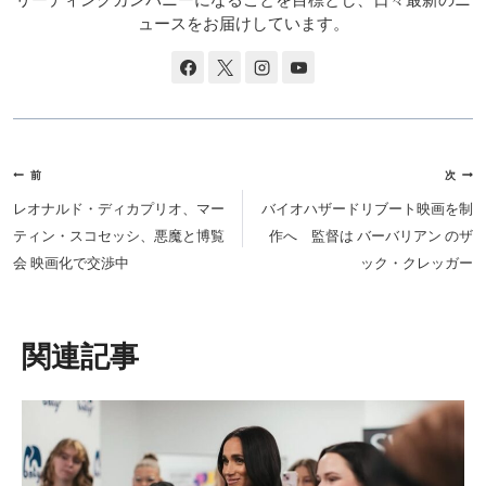
ュースをお届けしています。
投
前
次
稿
レオナルド・ディカプリオ、マー
バイオハザードリブート映画を制
ナ
ティン・スコセッシ、悪魔と博覧
作へ 監督は バーバリアン のザ
ビ
会 映画化で交渉中
ック・クレッガー
ゲ
ー
シ
類似投稿
ョ
ン