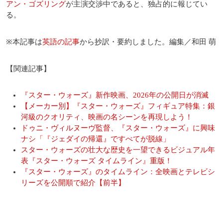
アン・ゴズリング
が主演交渉中であると、独占的に報じてい
る。
※本記事は
英語の記事
から抄訳・要約しました。編集／和田 萌
【関連記事】
『スター・ウォーズ』新作映画、2026年の公開日が消滅
【メーカー別】『スター・ウォーズ』フィギュア特集：銀
河級のクオリティ、映画の名シーンを再現しよう！
ドゥニ・ヴィルヌーヴ監督、『スター・ウォーズ』に興味
ナシ「『ジェダイの帰還』ですべてが脱線」
スター・ウォーズの壮大な歴史を一望できるビジュアル年
表『スター・ウォーズ タイムライン』重版！
『スター・ウォーズ』のタイムライン：全映画とテレビシ
リーズを公開順で紹介【前半】