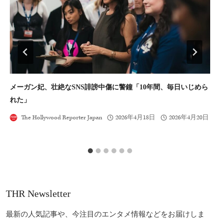
メーガン妃、壮絶なSNS誹謗中傷に警鐘「10年間、毎日いじめら
2
れた」
ン
得
The Hollywood Reporter Japan
2026年4月18日
2026年4月20日
THR Newsletter
最新の人気記事や、今注目のエンタメ情報などをお届けしま