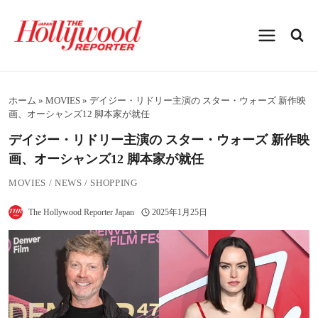
内
容
を
ス
キ
ッ
プ
ホーム
»
MOVIES
»
デイジー・リドリー主演の スター・ウォーズ 新作映
画、オーシャンズ12 脚本家が就任
デイジー・リドリー主演の スター・ウォーズ 新作映
画、オーシャンズ12 脚本家が就任
MOVIES
/
NEWS
/
SHOPPING
The Hollywood Reporter Japan
2025年1月25日