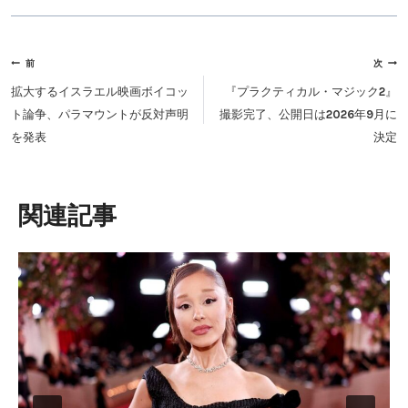
投
前
次
稿
拡大するイスラエル映画ボイコッ
『プラクティカル・マジック2』
ナ
ト論争、パラマウントが反対声明
撮影完了、公開日は2026年9月に
ビ
を発表
決定
ゲ
ー
シ
類似投稿
ョ
ン