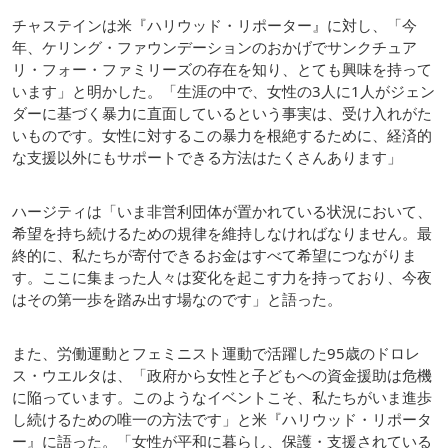
チャステインは米『ハリウッド・リポーター』に対し、「今
年、ケリング・ファウンデーションのおかげでサンクチュア
リ・フォー・ファミリーズの存在を知り、とても興味を持って
います」と明かした。「生涯の中で、女性の3人に1人がジェン
ダーに基づく暴力に直面しているという事実は、受け入れがた
いものです。女性に対するこの暴力を根絶するために、経済的
な支援以外にもサポートできる方法はたくさんあります」
ハージティは「いま非営利団体が置かれている状況において、
希望を持ち続けるための規律を維持しなければなりません。最
終的に、私たちが寄付できるお金はすべて希望につながりま
す。ここに集まった人々は変化を起こす力を持っており、今夜
はその第一歩を踏み出す場なのです」と語った。
また、労働運動とフェミニスト運動で活躍した95歳のドロレ
ス・ウエルタは、「政府から女性と子どもへの資金援助は危機
に陥っています。このようなイベントこそ、私たちがいま進歩
し続けるための唯一の方法です」と米『ハリウッド・リポータ
ー』に語った。「女性が平和に暮らし、保護・支援されている