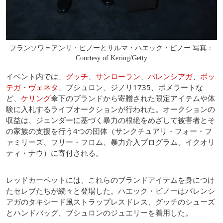
フランソワ＝アンリ・ピノーとサルマ・ハエック・ピノー 写真：
Courtesy of Kering/Getty
イベント内では、
グッチ
、
サンローラン
、
バレンシアガ
、
ボッ
テガ・ヴェネタ
、ブシュロン、ジノリ1735、ポメラートな
ど、
ケリング
傘下のブランドから寄贈された限定アイテムや体
験に入札するライブオークションが行われた。オークションの
収益は、ジェンダーに基づく暴力の根絶をめざして被害者とそ
の家族の支援を行う4つの団体（サンクチュアリ・フォー・フ
ァミリーズ、フリー・フロム、暴力介入プログラム、イクオリ
ティ・ナウ）に寄付される。
レッドカーペットには、これらのブランドアイテムを身につけ
たセレブたちが続々と登場した。ハエック・ピノーはバレンシ
アガのタキシード風ストラップレスドレス、グッチのシューズ
とハンドバッグ、ブシュロンのジュエリーを着用した。