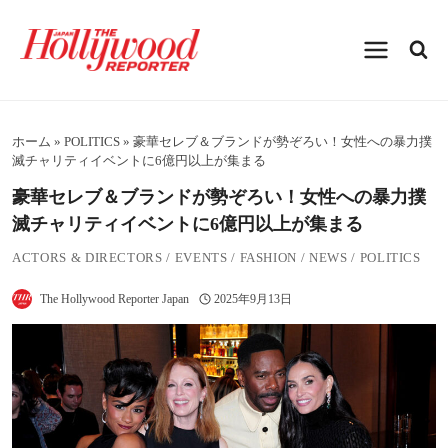
内
容
を
ス
キ
ッ
プ
ホーム
»
POLITICS
»
豪華セレブ＆ブランドが勢ぞろい！女性への暴力撲
滅チャリティイベントに6億円以上が集まる
豪華セレブ＆ブランドが勢ぞろい！女性への暴力撲
滅チャリティイベントに6億円以上が集まる
ACTORS & DIRECTORS
/
EVENTS
/
FASHION
/
NEWS
/
POLITICS
The Hollywood Reporter Japan
2025年9月13日