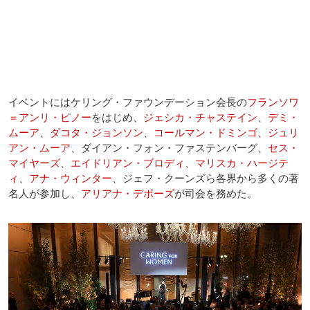
イベントにはケリング・ファウンデーション会長の
フランソワ
＝アンリ・ピノー
をはじめ、
ジェシカ・チャステイン
、
デミ・
ムーア
、
ダコタ・ジョンソン
、
コールマン・ドミンゴ
、
ジュリ
アン・ムーア
、ダイアン・フォン・ファステンバーグ、
セス・
マイヤーズ
、
エイドリアン・ブロディ
、
マリスカ・ハージテ
ィ
、
アナ・ウィンター
、ジェフ・クーンズら各界から多くの著
名人が参加し、
アリアナ・デボーズ
が司会を務めた。