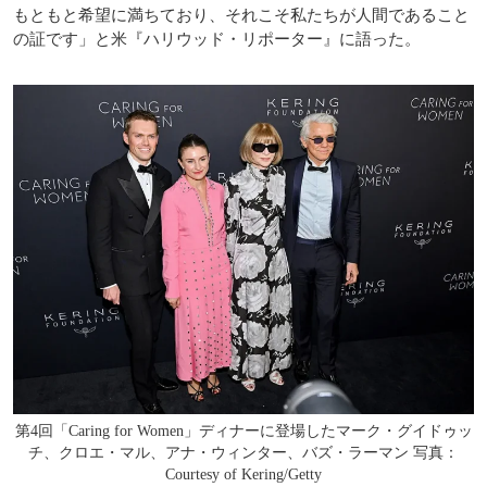
もともと希望に満ちており、それこそ私たちが人間であること
の証です」と米『ハリウッド・リポーター』に語った。
第4回「Caring for Women」ディナーに登場したマーク・グイドゥッ
チ、クロエ・マル、アナ・ウィンター、バズ・ラーマン 写真：
Courtesy of Kering/Getty