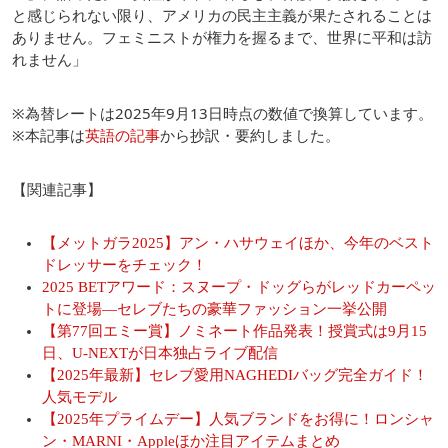
と感じられない限り、アメリカの民主主義が果たされることは
ありません。フェミニストが権力を握るまで、世界に平和は訪
れません」
※為替レートは2025年9月13日時点の数値で換算しています。
※本記事は
英語の記事
から抄訳・要約しました。
【関連記事】
【メットガラ2025】アン・ハサウェイほか、今年のベスト
ドレッサーをチェック！
2025 BETアワード：スヌープ・ドッグらがレッドカーペッ
トに登場―セレブたちの豪華ファッション一挙公開
【第77回エミー賞】ノミネート作品発表！授賞式は9月15
日、U-NEXTが日本独占ライブ配信
【2025年最新】セレブ愛用NAGHEDIバッグ完全ガイド！
人気モデル
【2025年プライムデー】人気ブランドをお得に！ロンシャ
ン・MARNI・Appleほか注目アイテムまとめ