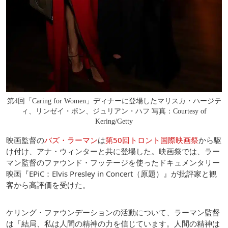
第4回「Caring for Women」ディナーに登場したマリスカ・ハージテ
ィ、リンゼイ・ボン、ジュリアン・ハフ 写真：Courtesy of
Kering/Getty
映画監督の
バズ・ラーマン
は
第50回トロント国際映画祭
から駆
け付け、アナ・ウィンターと共に登場した。映画祭では、ラー
マン監督のファウンド・フッテージを使ったドキュメンタリー
映画『EPiC：Elvis Presley in Concert（原題）』が批評家と観
客から高評価を受けた。
ケリング・ファウンデーションの活動について、ラーマン監督
は「結局、私は人間の精神の力を信じています。人間の精神は