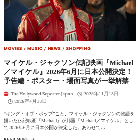
伝
く
記
映
画
『MICHAEL
／
マ
イ
ケ
MOVIES
/
MUSIC
/
NEWS
/
SHOPPING
ル』
2026
マイケル・ジャクソン伝記映画『Michael
年
6
／マイケル』2026年6月に日本公開決定！
月
12
予告編・ポスター・場面写真が一挙解禁
日
に
The Hollywood Reporter Japan
2025年11月13日
公
2026年4月13日
開
決
定！
“キング・オブ・ポップ”こと、マイケル・ジャクソンの物語を
お
描いた伝記映画『Michael』が邦題『Michael／マイケル』とし
正
て2026年6月に日本公開が決定した。あわせて…
月
ス
マ
READ MORE