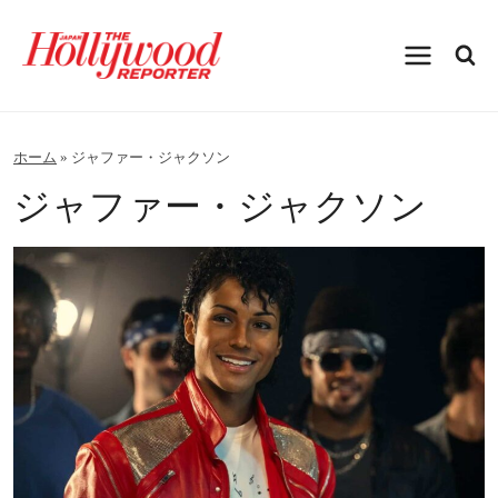
内
容
を
ス
キ
ッ
プ
ホーム
»
ジャファー・ジャクソン
ジャファー・ジャクソン