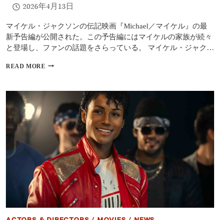
2026年4月13日
ャ
ク
ソ
マイケル・ジャクソンの伝記映画『Michael／マイケル』の最
ン
新予告編が公開された。この予告編にはマイケルの家族が続々
再
と登場し、ファンの話題をさらっている。 マイケル・ジャク…
現
度
マ
READ MORE
を
イ
家
ケ
族
ル・
も
ジ
絶
ャ
賛
ク
「ま
ソ
る
ン
で
伝
本
記
人」
映
画
『MICHAEL
／
マ
イ
ケ