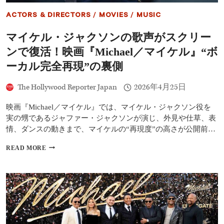
解
禁！
ACTORS & DIRECTORS
/
MOVIES
/
MUSIC
ジ
ャ
マイケル・ジャクソンの歌声がスクリー
フ
ァ
ンで復活！映画『Michael／マイケル』“ボ
ー・
ジ
ーカル完全再現”の裏側
ャ
ク
The Hollywood Reporter Japan
2026年4月25日
ソ
ン
映画『Michael／マイケル』では、マイケル・ジャクソン役を
に
よ
実の甥であるジャファー・ジャクソンが演じ、外見や仕草、表
る“キ
情、ダンスの動きまで、マイケルの“再現度”の高さが公開前…
ン
グ・
マ
READ MORE
オ
イ
ブ・
ケ
ポ
ル・
ッ
ジ
プ”再
ャ
現
ク
の
ソ
軌
ン