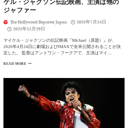
ケル・ジャクソン伝記映画、主演は甥の
マ
イ
ジャファー
ケ
ル
The Hollywood Reporter Japan
2025年7月24日
実
2025年12月29日
の
甥
ジ
マイケル・ジャクソンの伝記映画『Michael（原題）』が、
ャ
2026年4月24日に劇場およびIMAXで全米公開されることが決
フ
定した。 監督はアントワン・フークアで、主演はマイ…
ァ
ー
『MICHAEL』
READ MORE
が
2026
「キ
年
ン
4
グ・
月
オ
全
ブ・
米
ポ
公
ッ
開
プ」
決
を
定
熱
マ
演
イ