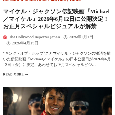
ACTORS & DIRECTORS
/
MOVIES
/
NEWS
ル』
最
マイケル・ジャクソン伝記映画『Michael
新
予
／マイケル』2026年6月12日に公開決定！
告
編
お正月スペシャルビジュアルが解禁
公
開
The Hollywood Reporter Japan
2026年1月1日
｜“キ
2026年4月13日
ン
グ・
オ
“キング・オブ・ポップ”ことマイケル・ジャクソンの物語を描
ブ・
いた伝記映画『Michael／マイケル』の日本公開日が2026年6月
ポ
12日（金）に決定。あわせてお正月スペシャルビジ…
ッ
プ”の
マ
READ MORE
原
イ
点
ケ
と
ル・
家
ジ
族
ャ
の
ク
絆
ソ
を
ン
描