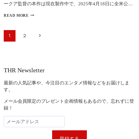
ークア監督の本作は現在製作中で、2025年4月18日に全米公…
マ
READ MORE
イ
ケ
ル・
ペ
次
1
2
ジ
ー
ャ
の
ク
ジ
ソ
ペ
ナ
ン
ビ
伝
ー
THR Newsletter
記
ゲ
ジ
映
ー
画、
最新の人気記事や、今注目のエンタメ情報などをお届けしま
ジ
シ
す。
ャ
ョ
ク
メール会員限定のプレゼント企画情報もあるので、忘れずに登
ソ
ン
録！
ン
5
を
演
じ
る
登録する