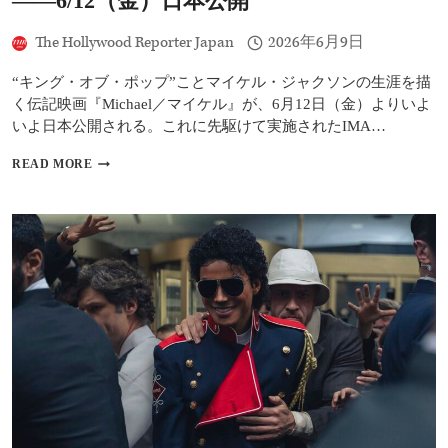
――6/12（金）日本公開
タ
ー
ト
The Hollywood Reporter Japan
2026年6月9日
“キング・オブ・ポップ”ことマイケル・ジャクソンの生涯を描
く伝記映画『Michael／マイケル』が、6月12日（金）よりいよ
いよ日本公開される。これに先駆けて実施されたIMA…
『MICHAEL
READ MORE
／
マ
イ
ケ
ル』
メ
イ
キ
ン
グ
特
別
映
像
が