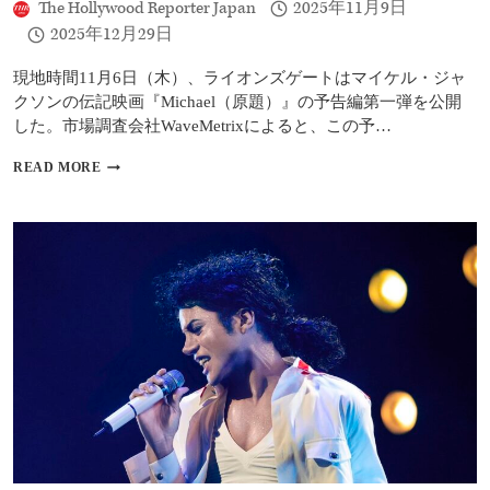
The Hollywood Reporter Japan
2025年11月9日
公
2025年12月29日
開
決
定！
現地時間11月6日（木）、ライオンズゲートはマイケル・ジャ
予
クソンの伝記映画『Michael（原題）』の予告編第一弾を公開
告
した。市場調査会社WaveMetrixによると、この予…
編・
ポ
マ
READ MORE
ス
イ
タ
ケ
ー・
ル・
場
ジ
面
ャ
写
ク
真
ソ
が
ン
一
伝
挙
記
解
映
禁
画
『MICHAEL』
予
告
編、