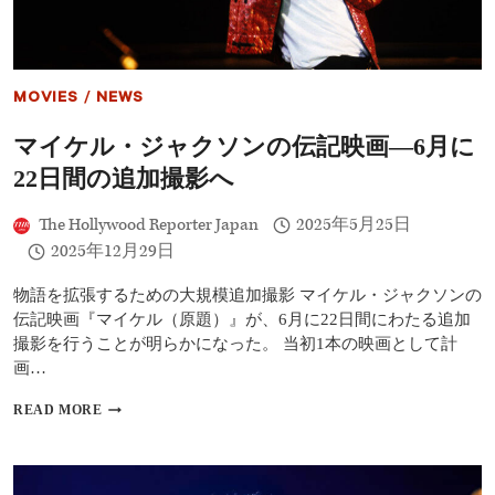
ケ
ル・
ジ
ャ
ク
MOVIES
/
NEWS
ソ
ン
マイケル・ジャクソンの伝記映画―6月に
伝
記
22日間の追加撮影へ
映
画、
The Hollywood Reporter Japan
2025年5月25日
主
演
2025年12月29日
は
甥
物語を拡張するための大規模追加撮影 マイケル・ジャクソンの
の
伝記映画『マイケル（原題）』が、6月に22日間にわたる追加
ジ
撮影を行うことが明らかになった。 当初1本の映画として計
ャ
フ
画…
ァ
ー
マ
READ MORE
イ
ケ
ル・
ジ