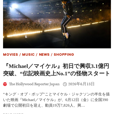
主
演
ジ
ャ
フ
ァ
ー・
ジ
ャ
ク
ソ
ン、
MOVIES
/
MUSIC
/
NEWS
/
SHOPPING
次
回
『Michael／マイケル』初日で興収3.1億円
作
は
突破、“伝記映画史上No.1”の怪物スタート
ア
ク
The Hollywood Reporter Japan
2026年6月13日
シ
ョ
ン
“キング・オブ・ポップ”ことマイケル・ジャクソンの半生を描
映
いた映画『Michael／マイケル』が、6月12日（金）に全国390
画！
劇場で公開初日を迎え、動員19万7,826人、興…
『SUPERMAX』
で
『MICHAEL