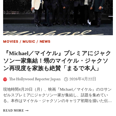
跡
の
――6/12（金）
歌
日
声
本
が
公
ス
開
ク
リ
ー
ン
MOVIES
/
MUSIC
/
NEWS
で
復
『Michael／マイケル』プレミアにジャク
活！
映
ソン一家集結！甥のマイケル・ジャクソ
画
『MICHAEL
ン再現度を家族も絶賛「まるで本人」
／
マ
The Hollywood Reporter Japan
2026年4月22日
イ
ケ
現地時間4月20日（月）、映画『Michael／マイケル』のロサン
ル』“ボ
ー
ゼルスプレミアにジャクソン一家が集結し、話題を集めてい
カ
る。本作はマイケル・ジャクソンのキャリア初期を描いた伝…
ル
完
『MICHAEL
READ MORE
全
／