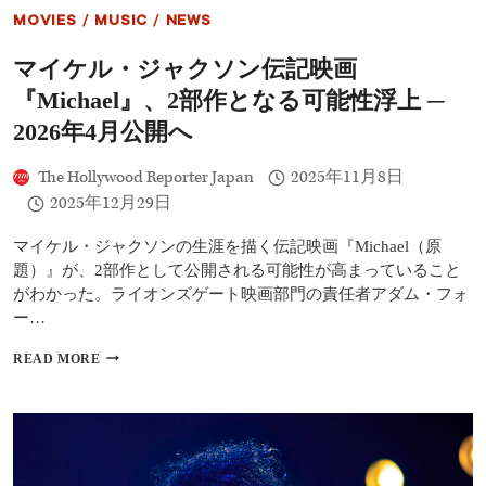
24
MOVIES
/
MUSIC
/
NEWS
時
間
マイケル・ジャクソン伝記映画
で
1
『Michael』、2部作となる可能性浮上 ─
億
回
2026年4月公開へ
再
生
The Hollywood Reporter Japan
2025年11月8日
突
2025年12月29日
破！
ア
ー
マイケル・ジャクソンの生涯を描く伝記映画『Michael（原
テ
題）』が、2部作として公開される可能性が高まっていること
ィ
がわかった。ライオンズゲート映画部門の責任者アダム・フォ
ス
ー…
ト
伝
マ
READ MORE
記
イ
映
ケ
画
ル・
で
ジ
史
ャ
上
ク
最