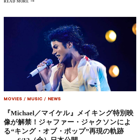
READ MORE
ウ
／
ィ
マ
ル・
イ
ス
ケ
ミ
ル』
ス
初
と
日
共
で
演
興
へ
収
3.1
億
円
突
破、“伝
記
映
MOVIES
/
MUSIC
/
NEWS
画
史
『Michael／マイケル』メイキング特別映
上
NO.1”の
像が解禁！ジャファー・ジャクソンによ
怪
物
る“キング・オブ・ポップ”再現の軌跡
ス