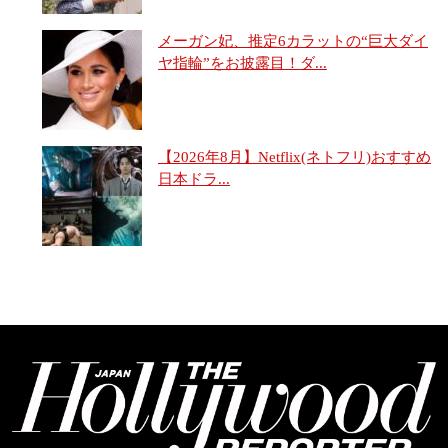
メーガン妃、推定6カラットの“巨大ダイ
ヤ指輪”をお披露目！ダ...
【2026年8月】Netflix(ネトフリ)おすすめ
日本ドラ...