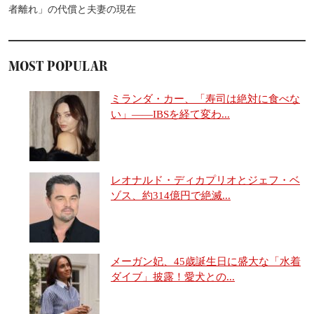
者離れ」の代償と夫妻の現在
MOST POPULAR
ミランダ・カー、「寿司は絶対に食べな
い」――IBSを経て変わ...
レオナルド・ディカプリオとジェフ・ベ
ゾス、約314億円で絶滅...
メーガン妃、45歳誕生日に盛大な「水着
ダイブ」披露！愛犬との...