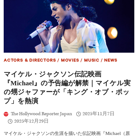
ソ
高
ン
記
伝
録
記
映
画
『MICHAEL』、
2
部
作
と
ACTORS & DIRECTORS
/
MOVIES
/
MUSIC
/
NEWS
な
る
マイケル・ジャクソン伝記映画
可
能
『Michael』の予告編が解禁｜マイケル実
性
浮
の甥ジャファーが「キング・オブ・ポッ
上
プ」を熱演
─
2026
年
The Hollywood Reporter Japan
2025年11月7日
4
2025年12月29日
月
公
マイケル・ジャクソンの生涯を描いた伝記映画『Michael（原
開