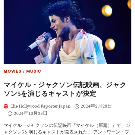
ャ
ク
ソ
ン
の
伝
記
映
画
―6
月
に
22
MOVIES
/
MUSIC
日
間
マイケル・ジャクソン伝記映画、ジャク
の
追
ソン5を演じるキャストが決定
加
撮
The Hollywood Reporter Japan
2024年2月28日
影
へ
2024年10月28日
マイケル・ジャクソンの伝記映画『マイケル（原題）』で、ジ
ャクソン5を演じるキャストが発表された。 アントワーン・フ