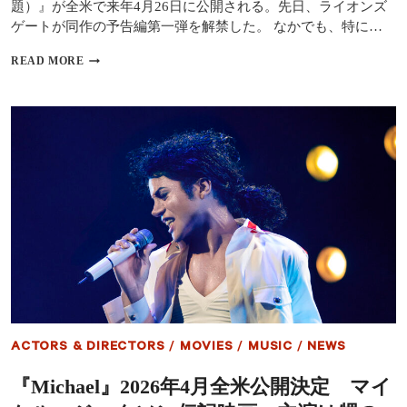
題）』が全米で来年4月26日に公開される。先日、ライオンズ
へ
ゲートが同作の予告編第一弾を解禁した。 なかでも、特に…
マ
READ MORE
イ
ケ
ル・
ジ
ャ
ク
ソ
ン
伝
記
映
画
『MICHAEL』
の
予
告
編
ACTORS & DIRECTORS
/
MOVIES
/
MUSIC
/
NEWS
が
解
『Michael』2026年4月全米公開決定 マイ
禁
｜