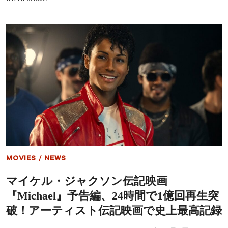
ペ
イ
シ
ケ
ャ
ル・
ル
ジ
ビ
ャ
ジ
ク
ュ
ソ
ア
ン
ル
伝
が
記
解
映
禁
画
『MICHAEL
／
マ
イ
ケ
MOVIES
/
NEWS
ル』
2026
マイケル・ジャクソン伝記映画
年
6
『Michael』予告編、24時間で1億回再生突
月
に
破！アーティスト伝記映画で史上最高記録
日
本