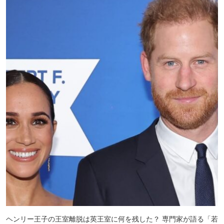
ヘンリー王子の王室離脱は英王室に何を残した？ 専門家が語る「若