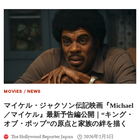
再
マ
現”の
イ
裏
ケ
側
ル』
プ
レ
ミ
ア
に
ジ
ャ
ク
ソ
ン
一
家
MOVIES
/
NEWS
集
結！
マイケル・ジャクソン伝記映画『Michael
甥
の
／マイケル』最新予告編公開｜“キング・
マ
イ
オブ・ポップ”の原点と家族の絆を描く
ケ
ル・
The Hollywood Reporter Japan
2026年2月3日
ジ