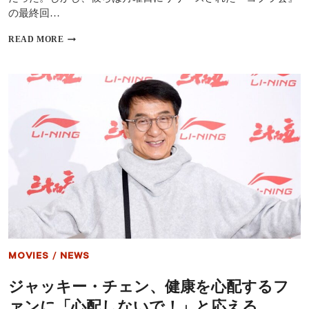
公
の最終回…
開
コ
READ MORE
ブ
ラ
会
の
フ
ィ
ナ
ー
レ
は
最
終
決
戦
で
締
め
MOVIES
/
NEWS
括
ら
ジャッキー・チェン、健康を心配するフ
れ
る
ァンに「心配しないで！」と応える