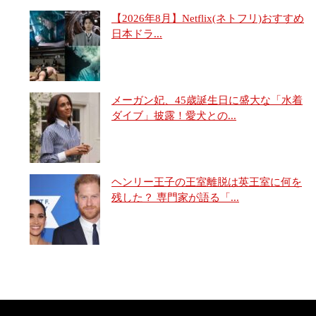
【2026年8月】Netflix(ネトフリ)おすすめ
日本ドラ...
メーガン妃、45歳誕生日に盛大な「水着
ダイブ」披露！愛犬との...
ヘンリー王子の王室離脱は英王室に何を
残した？ 専門家が語る「...