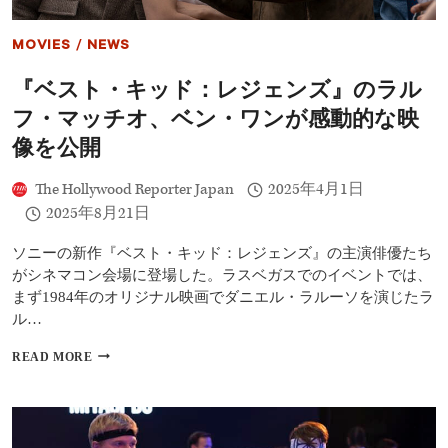
か
し
MOVIES
/
NEWS
さ
全
『ベスト・キッド：レジェンズ』のラル
開
の
フ・マッチオ、ベン・ワンが感動的な映
続
編、
像を公開
ジ
ャ
The Hollywood Reporter Japan
2025年4月1日
ッ
2025年8月21日
キ
ー・
チ
ソニーの新作『ベスト・キッド：レジェンズ』の主演俳優たち
ェ
がシネマコン会場に登場した。ラスベガスでのイベントでは、
ン
まず1984年のオリジナル映画でダニエル・ラルーソを演じたラ
＆
ル…
ラ
ル
『ベ
READ MORE
フ・
ス
マ
ト・
ッ
キ
チ
ッ
オ
ド：
が