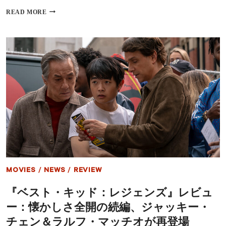
う
『ベ
READ MORE
れ
ス
し
ト・
い」
キ
ッ
ド：
レ
ジ
ェ
ン
ズ』
興
行
収
入、
期
待
を
MOVIES
/
NEWS
/
REVIEW
下
回
『ベスト・キッド：レジェンズ』レビュ
る
約
ー：懐かしさ全開の続編、ジャッキー・
30
億
チェン＆ラルフ・マッチオが再登場