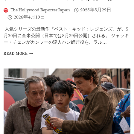
円
で
The Hollywood Reporter Japan
2025年5月29日
の
2026年4月19日
ス
タ
ー
人気シリーズの最新作『ベスト・キッド：レジェンズ』が、5
ト
月30日に全米公開（日本では8月29日公開）される。 ジャッキ
ー・チェンがカンフーの達人ハン師匠役を、ラル…
『ベ
READ MORE
ス
ト・
キ
ッ
ド：
レ
ジ
ェ
ン
ズ』
レ
ビ
ュ
ー：
懐