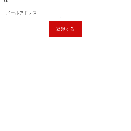
録！
主
役
が
決
定！
登録する
R・
マ
ッ
チ
オ
&J・
チ
ェ
ン
も
再
出
演