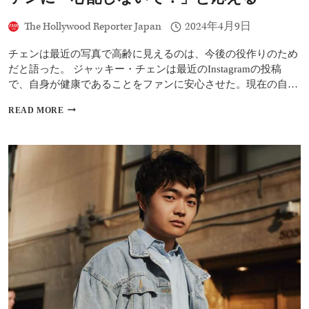
The Hollywood Reporter Japan
2024年4月9日
チェンは最近の写真で高齢に見えるのは、今後の役作りのため
だと語った。 ジャッキー・チェンは最近のInstagramの投稿
で、自身が健康であることをファンに安心させた。現在の自…
ジ
READ MORE
ャ
ッ
キ
ー・
チ
ェ
ン、
健
康
を
心
配
す
る
フ
ァ