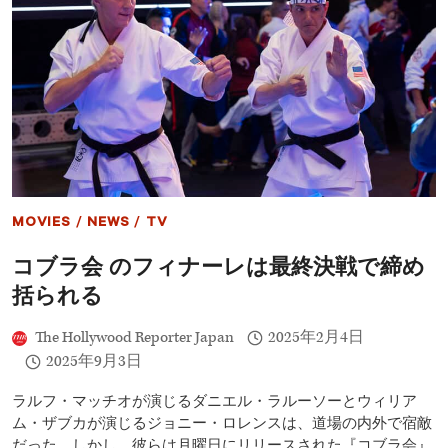
レ
再
ジ
登
ェ
場
ン
ズ』
の
ラ
ル
フ・
マ
ッ
チ
MOVIES
/
NEWS
/
TV
オ、
ベ
コブラ会 のフィナーレは最終決戦で締め
ン・
ワ
括られる
ン
が
The Hollywood Reporter Japan
2025年2月4日
感
動
2025年9月3日
的
な
ラルフ・マッチオが演じるダニエル・ラルーソーとウィリア
映
ム・ザブカが演じるジョニー・ロレンスは、道場の内外で宿敵
像
だった。しかし、彼らは月曜日にリリースされた『コブラ会』
を