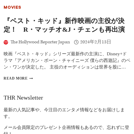
ン
MOVIES
に
「心
『ベスト・キッド』新作映画の主役が決
配
し
定！ R・マッチオ&J・チェンも再出演
な
い
The Hollywood Reporter Japan
2024年2月13日
で！」
と
応
映画『ベスト・キッド』シリーズ最新作の主演に、Disney+ド
え
ラマ『アメリカン・ボーン・チャイニーズ 僕らの西遊記』のベ
る
ン・ワンが決定した。 主役のオーディションは世界を股に…
『ベ
READ MORE
ス
ト・
キ
THR Newsletter
ッ
ド』
最新の人気記事や、今注目のエンタメ情報などをお届けしま
新
作
す。
映
画
メール会員限定のプレゼント企画情報もあるので、忘れずに登
の