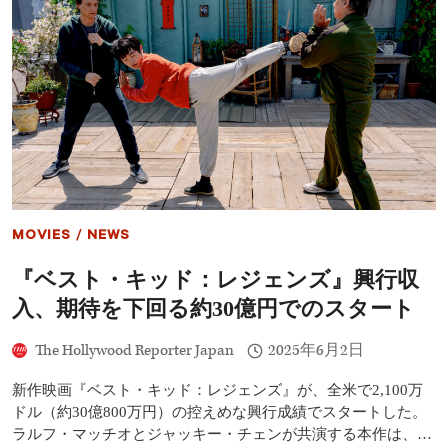
チ
ェ
ン
『ベ
ス
ト・
キ
ッ
ド』
最
新
作
で
MOVIES
/
NEWS
舞
台
『ベスト・キッド：レジェンズ』興行収
挨
拶
入、期待を下回る約30億円でのスタート
11
回
The Hollywood Reporter Japan
2025年6月2日
「大
変
だ
新作映画『ベスト・キッド：レジェンズ』が、全米で2,100万
け
ドル（約30億800万円）の控えめな興行成績でスタートした。
れ
ラルフ・マッチオとジャッキー・チェンが共演する本作は、…
ど