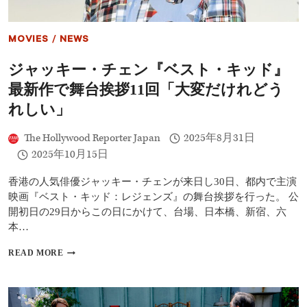
MOVIES
/
NEWS
ジャッキー・チェン『ベスト・キッド』
最新作で舞台挨拶11回「大変だけれどう
れしい」
The Hollywood Reporter Japan
2025年8月31日
2025年10月15日
香港の人気俳優ジャッキー・チェンが来日し30日、都内で主演
映画『ベスト・キッド：レジェンズ』の舞台挨拶を行った。 公
開初日の29日からこの日にかけて、台場、日本橋、新宿、六
本…
ジ
READ MORE
ャ
ッ
キ
ー・