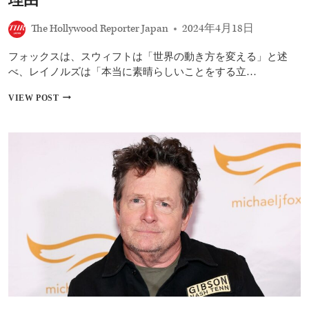
APPLE
TV+が
発
The Hollywood Reporter Japan
2024年4月18日
表
フォックスは、スウィフトは「世界の動き方を変える」と述
べ、レイノルズは「本当に素晴らしいことをする立…
マ
VIEW POST
イ
ケ
ル・
J・
フ
ォ
ッ
ク
ス、
テ
イ
ラ
ー・
ス
ウ
ィ
フ