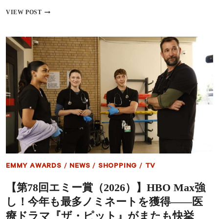
も、
仕
『ス
VIEW POST
事
タ
も
ー・
や
ウ
め
ォ
て
ー
い
ズ』
な
ラ
い」
イ
ト
セ
ー
バ
ー
が
約
6
億
EMMY AWARDS
/
NEWS
/
SHOPPING
/
TV
円
で
【第78回エミー賞（2026）】HBO Max強
落
札
し！今年も最多ノミネートを獲得――医
「私
は
療ドラマ『ザ・ピット』がまたも快挙