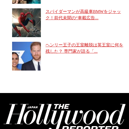
スパイダーマンが高級車BMWをジャッ
ク！前代未聞の“車載広告...
ヘンリー王子の王室離脱は英王室に何を
残した？ 専門家が語る「...