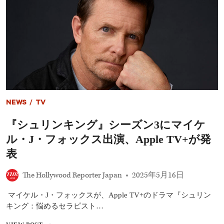
ッ
ク
ス、
エ
ミ
ー
賞
最
年
少
受
NEWS
/
TV
賞
か
『シュリンキング』シーズン3にマイケ
ら
40
ル・J・フォックス出演、Apple TV+が発
年
――『バ
表
ッ
ク・
The Hollywood Reporter Japan
2025年5月16日
ト
ゥ・
マイケル・J・フォックスが、Apple TV+のドラマ『シュリン
ザ・
フ
キング：悩めるセラピスト…
ュ
ー
『シ