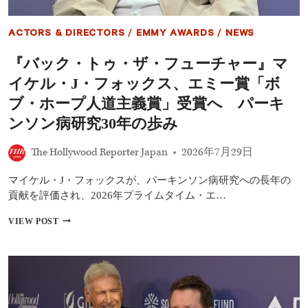
ACTORS & DIRECTORS
/
EMMY AWARDS
/
NEWS
『バック・トゥ・ザ・フューチャー』マ
イケル・J・フォックス、エミー賞「ボ
ブ・ホープ人道主義賞」受賞へ パーキ
ンソン病研究30年の歩み
The Hollywood Reporter Japan
2026年7月29日
マイケル・J・フォックスが、パーキンソン病研究への長年の
貢献を評価され、2026年プライムタイム・エ…
『バ
VIEW POST
ッ
ク・
ト
ゥ・
ザ・
フ
ュ