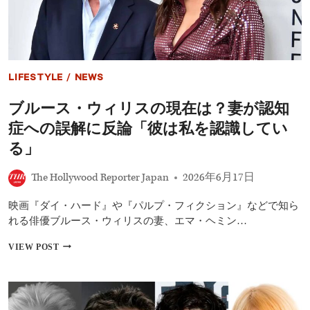
フ
ァ
ミ
リ
ー
レ
LIFESTYLE
/
NEWS
ス
ト
ブルース・ウィリスの現在は？妻が認知
ラ
ン』
症への誤解に反論「彼は私を認識してい
も
コ
る」
メ
デ
The Hollywood Reporter Japan
2026年6月17日
ィ
部
映画『ダイ・ハード』や『パルプ・フィクション』などで知ら
門？
エ
れる俳優ブルース・ウィリスの妻、エマ・ヘミン…
ミ
ー
ブ
VIEW POST
賞“ジ
ル
ャ
ー
ン
ス・
ル
ウ
分
ィ