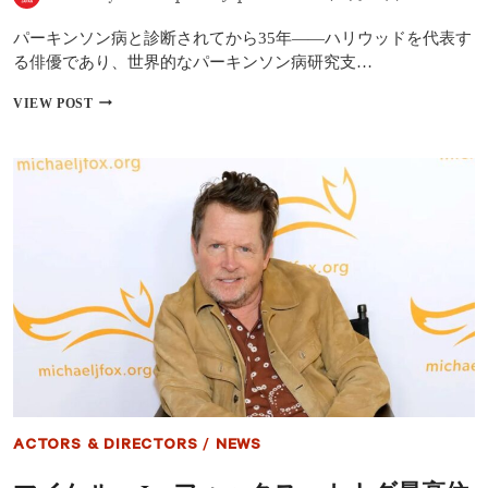
ス
と
パーキンソン病と診断されてから35年――ハリウッドを代表す
紡
ぐ
る俳優であり、世界的なパーキンソン病研究支…
熱
い
マ
VIEW POST
絆
イ
「彼
ケ
は
ル・
最
J・
高
フ
に
ォ
頑
ッ
固
ク
な
ス、
楽
65
天
歳
家」
の
現
在
地
パ
ー
ACTORS & DIRECTORS
/
NEWS
キ
ン