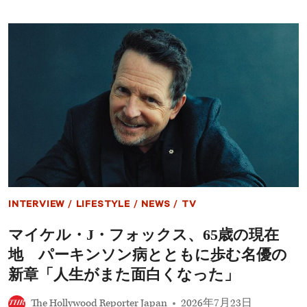
主
ソ
義
ン・
賞」
フ
受
ォ
賞
ー
へ
ド
パ
が
ー
魂
キ
の
ン
ス
ソ
ピ
ン
ー
病
チ！
研
盟
究
友
30
マ
INTERVIEW
/
LIFESTYLE
/
NEWS
/
TV
年
イ
の
ケ
マイケル・J・フォックス、65歳の現在
歩
ル・
み
J・
地 パーキンソン病とともに歩む名優の
フ
ォ
新章「人生がまた面白くなった」
ッ
ク
The Hollywood Reporter Japan
2026年7月23日