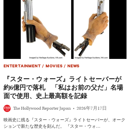
い
歌
と
手
い
カ
け
ー
な
リ
か
ー・
っ
サ
た」
イ
モ
ン、
パ
ー
キ
ENTERTAINMENT
/
MOVIES
/
NEWS
ン
ソ
『スター・ウォーズ』ライトセーバーが
ン
病
約6億円で落札 「私はお前の父だ」名場
を
公
面で使用、史上最高額を記録
表
「生
The Hollywood Reporter Japan
2026年7月17日
き
る
映画史に残る『スター・ウォーズ』ライトセーバーが、オーク
こ
と
ションで新たな歴史を刻んだ。 『スター・ウォ…