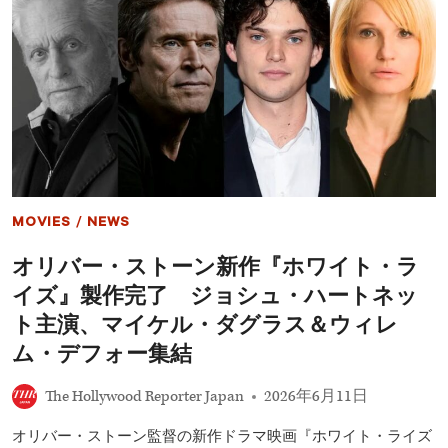
け
リ
論
ス
争”を
の
ひ
現
も
在
と
は？
く
妻
が
認
知
症
へ
MOVIES
/
NEWS
の
誤
オリバー・ストーン新作『ホワイト・ラ
解
に
イズ』製作完了 ジョシュ・ハートネッ
反
論
ト主演、マイケル・ダグラス＆ウィレ
「彼
ム・デフォー集結
は
私
を
The Hollywood Reporter Japan
2026年6月11日
認
識
オリバー・ストーン監督の新作ドラマ映画『ホワイト・ライズ
し