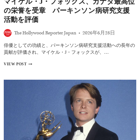
マイケル・J・フォックス、カナダ最高位
ソ
ン
の栄誉を受章 パーキンソン病研究支援
病
と
活動を評価
と
も
The Hollywood Reporter Japan
2026年6月28日
に
歩
俳優としての功績と、パーキンソン病研究支援活動への長年の
む
名
貢献が評価され、マイケル・J・フォックスが、…
優
の
マ
VIEW POST
新
イ
章
ケ
「人
ル・
生
J・
が
フ
ま
ォ
た
ッ
面
ク
白
ス、
く
カ
な
ナ
っ
ダ
た」
最