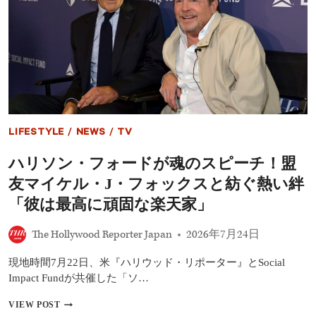
ー
チ
ャ
ー』
マ
イ
ケ
ル・
J・
フ
LIFESTYLE
/
NEWS
/
TV
ォ
ッ
ハリソン・フォードが魂のスピーチ！盟
ク
ス、
友マイケル・J・フォックスと紡ぐ熱い絆
エ
ミ
「彼は最高に頑固な楽天家」
ー
賞
The Hollywood Reporter Japan
2026年7月24日
「ボ
ブ・
現地時間7月22日、米『ハリウッド・リポーター』とSocial
ホ
ー
Impact Fundが共催した「ソ…
プ
人
ハ
VIEW POST
道
リ