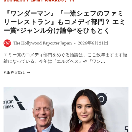
BUSINESS
/
EMMY AWARDS
/
TV
ミ
ネ
『ワンダーマン』『一流シェフのファミ
ー
ト
リーレストラン』もコメディ部門？ エミ
を
獲
ー賞“ジャンル分け論争”をひもとく
得
――
The Hollywood Reporter Japan
2026年6月21日
医
療
エミー賞のコメディ部門をめぐる議論は、ここ数年ますます複
ド
ラ
雑になっている。今年は『エルズベス』や『ワン…
マ
『ザ・
『ワ
VIEW POST
ピ
ン
ッ
ダ
ト』
ー
が
マ
ま
ン』
た
『一
も
流
快
シ
挙
ェ
フ
の