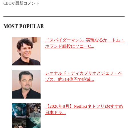
CEOが最新コメント
MOST POPULAR
『スパイダーマン5』実現なるか トム・
ホランド続投にソニーC...
レオナルド・ディカプリオとジェフ・ベ
ゾス、約314億円で絶滅...
【2026年8月】Netflix(ネトフリ)おすすめ
日本ドラ...