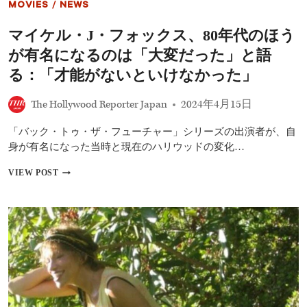
MOVIES
/
NEWS
ト
と
マイケル・J・フォックス、80年代のほう
ラ
イ
が有名になるのは「大変だった」と語
ア
ン・
る：「才能がないといけなかった」
レ
イ
The Hollywood Reporter Japan
2024年4月15日
ノ
ル
「バック・トゥ・ザ・フューチャー」シリーズの出演者が、自
ズ
が
身が有名になった当時と現在のハリウッドの変化…
世
界
マ
VIEW POST
に
イ
「素
ケ
晴
ル・
ら
J・
し
フ
い」
ォ
影
ッ
響
ク
を
ス、
与
80
え
年