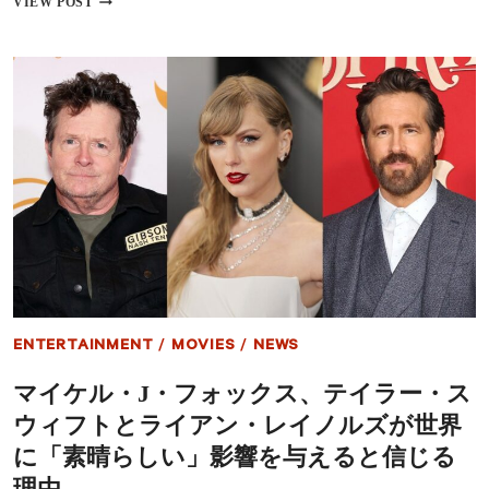
VIEW POST
チ
ュ
ャ
リ
ー』
ン
同
キ
時
ン
期
グ』
の
シ
記
ー
録
ズ
は
ン
健
3
在
に
マ
イ
ケ
ル・
J・
ENTERTAINMENT
/
MOVIES
/
NEWS
フ
ォ
マイケル・J・フォックス、テイラー・ス
ッ
ク
ウィフトとライアン・レイノルズが世界
ス
出
に「素晴らしい」影響を与えると信じる
演、
理由