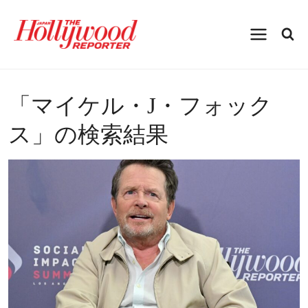
内
容
を
ス
キ
ッ
プ
「
マイケル・J・フォック
ス
」の検索結果