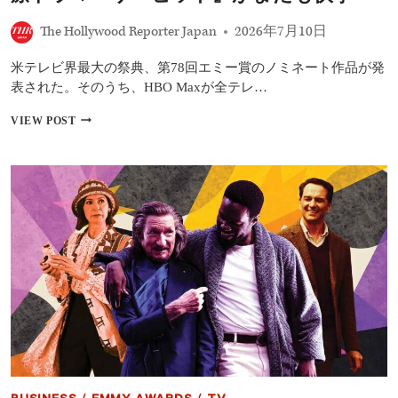
お
前
The Hollywood Reporter Japan
2026年7月10日
の
父
米テレビ界最大の祭典、第78回エミー賞のノミネート作品が発
だ」
名
表された。そのうち、HBO Maxが全テレ…
場
面
【第
VIEW POST
で
78
使
回
用、
エ
史
ミ
上
ー
最
賞
高
（2026）】
額
HBO
を
MAX
記
強
録
し！
今
年
も
最
多
ノ