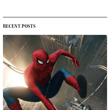
ォ
ー
集
結
RECENT POSTS