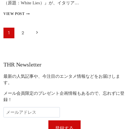
（原題：White Lies）』が、イタリア…
て
い
オ
VIEW POST
る」
リ
バ
ー・
ペ
次
1
2
ス
ー
ト
の
ー
ジ
ン
ペ
ナ
新
ビ
作
ー
THR Newsletter
『ホ
ゲ
ジ
ワ
ー
イ
最新の人気記事や、今注目のエンタメ情報などをお届けしま
ト・
シ
す。
ラ
ョ
イ
メール会員限定のプレゼント企画情報もあるので、忘れずに登
ズ』
ン
録！
製
作
完
了
ジ
ョ
登録する