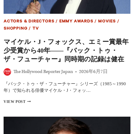
高
位
の
栄
ACTORS & DIRECTORS
/
EMMY AWARDS
/
MOVIES
/
誉
を
SHOPPING
/
TV
受
章
マイケル・J・フォックス、エミー賞最年
パ
少受賞から40年――『バック・トゥ・
ー
キ
ザ・フューチャー』同時期の記録は健在
ン
ソ
The Hollywood Reporter Japan
2026年6月7日
ン
病
研
『バック・トゥ・ザ・フューチャー』シリーズ（1985～1990
究
年）で知られる俳優マイケル・J・フォッ…
支
援
マ
VIEW POST
活
イ
動
ケ
を
ル・
評
J・
価
フ
ォ