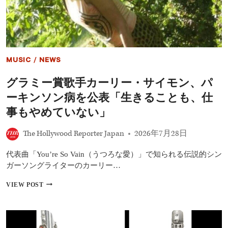
る
代
と
の
信
ほ
じ
う
る
が
理
有
MUSIC
/
NEWS
由
名
に
グラミー賞歌手カーリー・サイモン、パ
な
る
ーキンソン病を公表「生きることも、仕
の
は
事もやめていない」
「大
変
The Hollywood Reporter Japan
2026年7月28日
だ
っ
代表曲「You’re So Vain（うつろな愛）」で知られる伝説的シン
た」
と
ガーソングライターのカーリー…
語
る：
グ
VIEW POST
「才
ラ
能
ミ
が
ー
な
賞