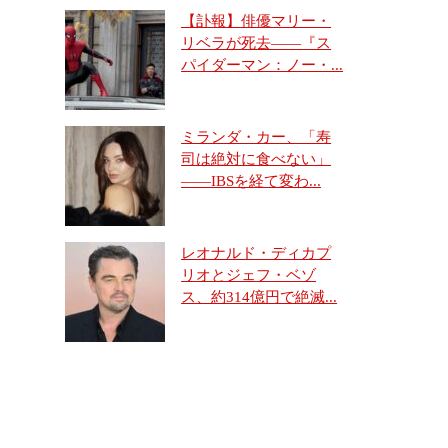
【訃報】俳優マリー・
リベラが死去――『ス
パイダーマン：ノー・...
ミランダ・カー、「寿
司は絶対に食べない」
――IBSを経て変わ...
レオナルド・ディカプ
リオとジェフ・ベゾ
ス、約314億円で絶滅...