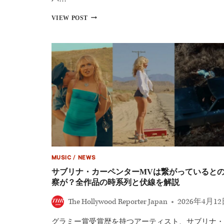
才
プ
リ
VIEW POST
ラ
ド
ン
リ
ナ
ー・
ー
ス
の
コ
恐
ッ
る
ト
べ
×
き
ジ
手
ェ
腕
イ
と
コ
は
ブ・
エ
ロ
MUSIC
/
NEWS
ル
デ
サブリナ・カーペンターMVは繋がっていると
ィ
察が？全作品の時系列と伏線を解説
新
作
The Hollywood Reporter Japan
2026年4月1
『ラ
ス
グラミー賞受賞歴を持つアーティスト、サブリナ・
ト・