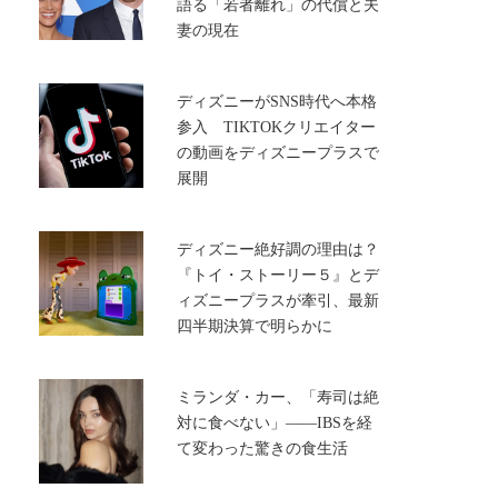
語る「若者離れ」の代償と夫
妻の現在
ディズニーがSNS時代へ本格
参入 TIKTOKクリエイター
の動画をディズニープラスで
展開
ディズニー絶好調の理由は？
『トイ・ストーリー５』とデ
ィズニープラスが牽引、最新
四半期決算で明らかに
ミランダ・カー、「寿司は絶
対に食べない」――IBSを経
て変わった驚きの食生活