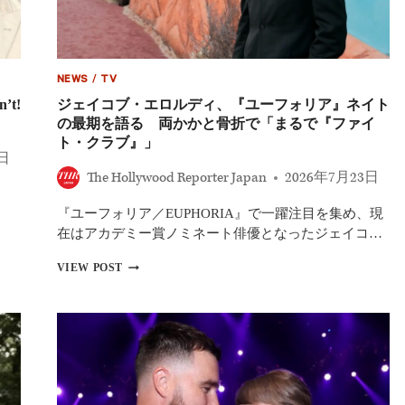
イ
ド、
マ
ー
ガ
NEWS
/
TV
レ
ッ
t!
ジェイコブ・エロルディ、『ユーフォリア』ネイト
ト・
の最期を語る 両かかと骨折で「まるで『ファイ
ク
ト・クラブ』」
ア
4日
リ
The Hollywood Reporter Japan
2026年7月23日
ー……
今
『ユーフォリア／EUPHORIA』で一躍注目を集め、現
ど
き
在はアカデミー賞ノミネート俳優となったジェイコ…
の
ハ
ジ
VIEW POST
リ
ェ
ウ
イ
ッ
コ
ド
ブ・
は
エ
「親
ロ
の
ル
七
デ