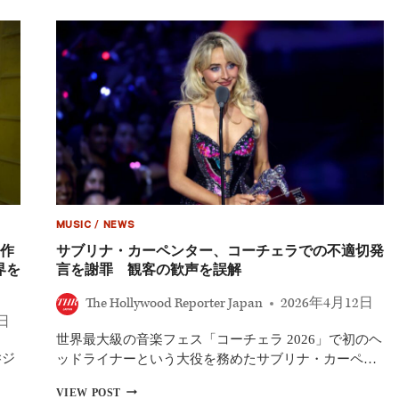
ー・
ン・
ジ
ス
ャ
ク
ッ
エ
ク
ア・
マ
ガ
ン、
ー
新
デ
作
ン
で
か
伝
説
の
海
MUSIC
/
NEWS
賊
に！
作
サブリナ・カーペンター、コーチェラでの不適切発
リ
界を
言を謝罪 観客の歓声を誤解
ド
リ
The Hollywood Reporter Japan
2026年4月12日
ー・
7日
ス
世界最大級の音楽フェス「コーチェラ 2026」で初のヘ
コ
×ジ
ッ
ッドライナーという大役を務めたサブリナ・カーペ…
ト
サ
版
VIEW POST