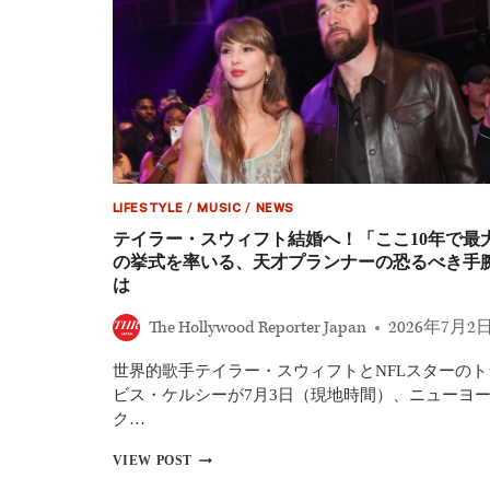
ィ
フ
ト
＆
ト
ラ
ビ
ス・
ケ
ル
LIFESTYLE
/
MUSIC
/
NEWS
シ
ー
テイラー・スウィフト結婚へ！「ここ10年で最
の
の挙式を率いる、天才プランナーの恐るべき手
結
は
婚
式
The Hollywood Reporter Japan
2026年7月2
に
豪
世界的歌手テイラー・スウィフトとNFLスターのト
華
ゲ
ビス・ケルシーが7月3日（現地時間）、ニューヨ
ス
ク…
ト
集
テ
VIEW POST
結！“世
イ
紀