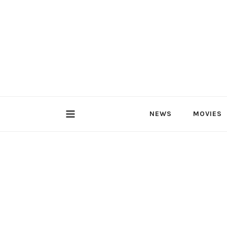
内
容
を
ス
キ
ッ
プ
NEWS
MOVIES