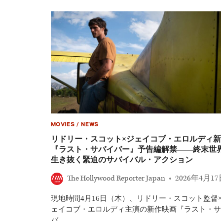
ラ
の
ー・
ウ
ス
ェ
ウ
デ
ィ
ィ
フ
ン
ト
グ”を
結
見
婚
届
へ！
け
「こ
た
こ
セ
10
レ
年
ブ
MOVIES
/
NEWS
で
一
最
リドリー・スコット×ジェイコブ・エロルディ新
覧
大」
『ラスト・サバイバー』予告編解禁――終末世
の
生き抜く緊迫のサバイバル・アクション
挙
式
The Hollywood Reporter Japan
2026年4月1
を
率
現地時間4月16日（木）、リドリー・スコット監督
い
る、
ェイコブ・エロルディ主演の新作映画『ラスト・サ
天
バ…