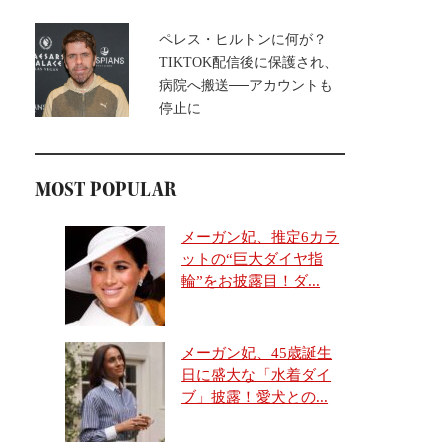
ペレス・ヒルトンに何が？
TIKTOK配信後に保護され、
病院へ搬送──アカウントも
停止に
MOST POPULAR
メーガン妃、推定6カラ
ットの“巨大ダイヤ指
輪”をお披露目！ダ...
メーガン妃、45歳誕生
日に盛大な「水着ダイ
ブ」披露！愛犬との...