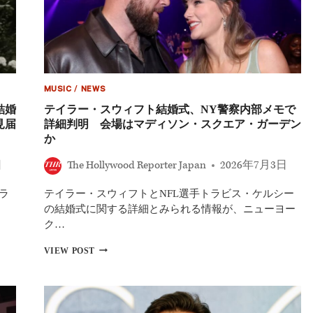
光
ィ、
り」
『ユ
が
ー
売
フ
れ
ォ
る？
リ
ア』
MUSIC
/
NEWS
ネ
イ
結婚
テイラー・スウィフト結婚式、NY警察内部メモで
ト
見届
詳細判明 会場はマディソン・スクエア・ガーデン
の
か
最
期
日
The Hollywood Reporter Japan
2026年7月3日
を
語
ラ
テイラー・スウィフトとNFL選手トラビス・ケルシー
る
両
ー
の結婚式に関する詳細とみられる情報が、ニューヨー
か
ク…
か
と
テ
VIEW POST
骨
イ
折
ラ
で
ー・
「ま
ス
る
ウ