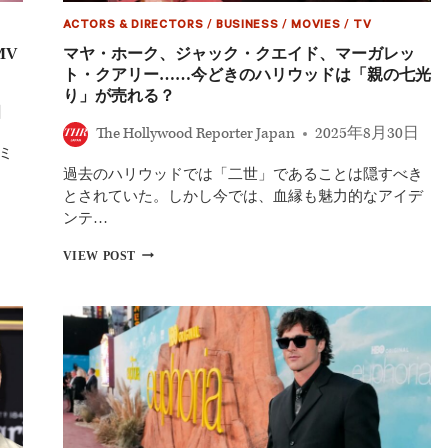
ACTORS & DIRECTORS
/
BUSINESS
/
MOVIES
/
TV
MV
マヤ・ホーク、ジャック・クエイド、マーガレッ
ト・クアリー……今どきのハリウッドは「親の七光
り」が売れる？
日
The Hollywood Reporter Japan
2025年8月30日
のミ
過去のハリウッドでは「二世」であることは隠すべき
とされていた。しかし今では、血縁も魅力的なアイデ
ンテ…
マ
VIEW POST
ヤ・
ホ
ー
ク、
ジ
ャ
ッ
ク・
ク
エ