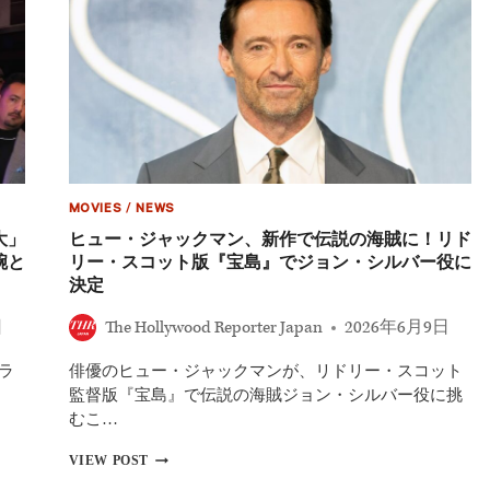
で
ィ
『フ
フ
ァ
ト
イ
結
ト・
婚
ク
式、
ラ
NY
ブ』」
警
察
内
MOVIES
/
NEWS
部
メ
大」
ヒュー・ジャックマン、新作で伝説の海賊に！リド
モ
腕と
リー・スコット版『宝島』でジョン・シルバー役に
で
決定
詳
細
日
The Hollywood Reporter Japan
2026年6月9日
判
明
ラ
俳優のヒュー・ジャックマンが、リドリー・スコット
会
場
ー
監督版『宝島』で伝説の海賊ジョン・シルバー役に挑
は
むこ…
マ
デ
ヒ
VIEW POST
ィ
ュ
ソ