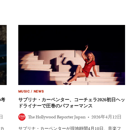
ブ
『宝
リ
島』
ナ・
で
カ
ジ
ー
ョ
ペ
ン・
ン
シ
タ
ル
ー、
バ
コ
ー
ー
役
チ
に
ェ
決
ラ
定
で
の
不
適
MUSIC
/
NEWS
切
の考
サブリナ・カーペンター、コーチェラ2026初日ヘッ
発
ドライナーで圧巻のパフォーマンス
言
を
2日
The Hollywood Reporter Japan
2026年4月12日
謝
罪
観
カ
サブリナ・カーペンターが現地時間4月10日、音楽フ