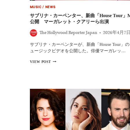
MUSIC
/
NEWS
サブリナ・カーペンター、新曲「House Tour」
公開 マーガレット・クアリーら出演
The Hollywood Reporter Japan
2026年4月7
サブリナ・カーペンターが、新曲「House Tour」
ュージックビデオを公開した。俳優マーガレッ…
サ
VIEW POST
ブ
リ
ナ・
カ
ー
ペ
ン
タ
ー、
新
曲
「HOUSE
TOUR」