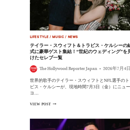
主
演
の
新
作
『HONEY
DON’T!
（原
LIFESTYLE
/
MUSIC
/
NEWS
題）』、
テイラー・スウィフト＆トラビス・ケルシーの
今
式に豪華ゲスト集結！“世紀のウェディング”を
夏
けたセレブ一覧
公
開
The Hollywood Reporter Japan
2026年7月4
へ
世界的歌手のテイラー・スウィフトとNFL選手のト
ビス・ケルシーが、現地時間7月3日（金）にニュ
ヨ…
テ
VIEW POST
イ
ラ
ー・
ス
ウ