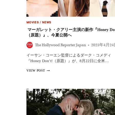
MV
公
開
マ
ー
MOVIES
/
NEWS
ガ
マーガレット・クアリー主演の新作『Honey Don’
レ
（原題）』、今夏公開へ
ッ
ト・
The Hollywood Reporter Japan
2025年4月2
ク
ア
リ
イーサン・コーエン監督によるダーク・コメディ
ー
『Honey Don’t!（原題）』が、8月22日に全米…
ら
出
マ
VIEW POST
演
ー
ガ
レ
ッ
ト・
ク
ア
リ
ー