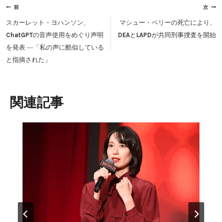
投
前
次
稿
スカーレット・ヨハンソン、
マシュー・ペリーの死亡により、
ナ
ChatGPTの音声使用をめぐり声明
DEAとLAPDが共同刑事捜査を開始
ビ
を発表 ―「私の声に酷似している
ゲ
と指摘された」
ー
シ
ョ
類似投稿
ン