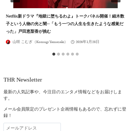
Netflix新ドラマ『地獄に堕ちるわよ』トークパネル開催！細木数
ペ
子という人物の光と闇─「もう一つの人生を生きたような感覚だ
送
った」戸田恵梨香が挑む
山咲 こむぎ（Komugi Yamazaki）
2026年1月28日
THR Newsletter
最新の人気記事や、今注目のエンタメ情報などをお届けしま
す。
メール会員限定のプレゼント企画情報もあるので、忘れずに登
録！