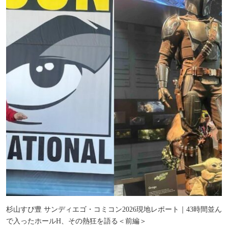
杉山すぴ豊 サンディエゴ・コミコン2026現地レポート｜43時間並ん
で入ったホールH、その熱狂を語る＜前編＞