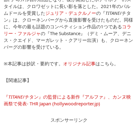
タイルは、クロワゼットに長い影を落とした。2021年のパル
ムドールを受賞した
ジュリア・デュクルノー
の『
TITANE
/チタ
ン』は、クローネンバーグから直接影響を受けたものだ。同様
に、今年の最も話題のコンペティション作品の1つである
コラ
リー・ファルジャ
の『The Substance』（デミ・ムーア、デニ
ス・クエイド、マーガレット・クアリー出演）も、クローネン
バーグの影響を受けている。
※本記事は抄訳・要約です。
オリジナル記事
はこちら。
【関連記事】
『
TITANE
/チタン』の監督による新作『アルファ』、カンヌ映
画祭で発表- THR Japan (hollywoodreporter.jp)
スポンサーリンク