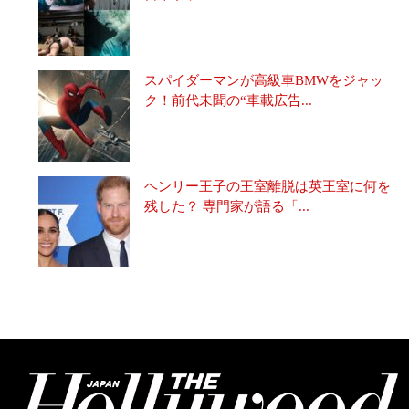
スパイダーマンが高級車BMWをジャッ
ク！前代未聞の“車載広告...
ヘンリー王子の王室離脱は英王室に何を
残した？ 専門家が語る「...