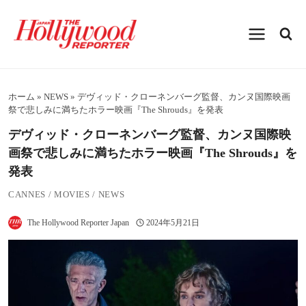
内
容
を
ス
キ
ッ
プ
ホーム
»
NEWS
»
デヴィッド・クローネンバーグ監督、カンヌ国際映画
祭で悲しみに満ちたホラー映画『The Shrouds』を発表
デヴィッド・クローネンバーグ監督、カンヌ国際映
画祭で悲しみに満ちたホラー映画『The Shrouds』を
発表
CANNES
/
MOVIES
/
NEWS
The Hollywood Reporter Japan
2024年5月21日