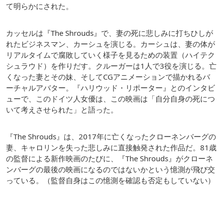
て明らかにされた。
カッセルは『The Shrouds』で、妻の死に悲しみに打ちひしが
れたビジネスマン、カーシュを演じる。カーシュは、妻の体が
リアルタイムで腐敗していく様子を見るための装置（ハイテク
シュラウド）を作りだす。クルーガーは1人で3役を演じる。亡
くなった妻とその妹、そしてCGアニメーションで描かれるバ
ーチャルアバター。『ハリウッド・リポーター』とのインタビ
ューで、このドイツ人女優は、この映画は「自分自身の死につ
いて考えさせられた」と語った。
『The Shrouds』は、2017年に亡くなったクローネンバーグの
妻、キャロリンを失った悲しみに直接触発された作品だ。81歳
の監督による新作映画のたびに、『The Shrouds』がクローネ
ンバーグの最後の映画になるのではないかという憶測が飛び交
っている。（監督自身はこの憶測を確認も否定もしていない）