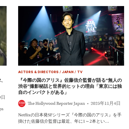
の
ア
リ
ス』
の
THE
SEVEN×
デ
ィ
ズ
ニ
ー
が
複
ACTORS & DIRECTORS
/
JAPAN
/
TV
数
2、
『今際の国のアリス』佐藤信介監督が語る“無人の
年
渋谷”撮影秘話と世界的ヒットの理由「東京には独
契
自のインパクトがある」
約
9日
を
The Hollywood Reporter Japan
2025年11月4日
締
結！
s
「日
Netflixの日本発SFシリーズ『今際の国のアリス』を手
本
掛けた佐藤信介監督は最近、年に1～2本とい…
発・