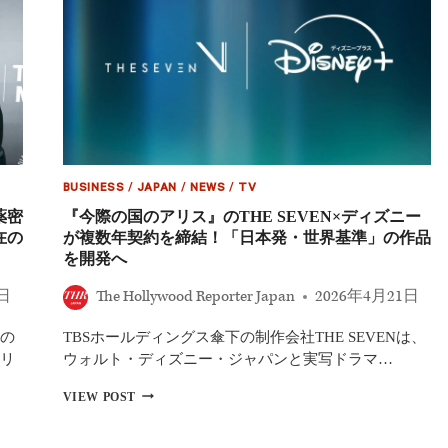
BUSINESS
/
JAPAN
/
NEWS
/
TV
薬密
『今際の国のアリス』のTHE SEVEN×ディズニー
在の
が複数年契約を締結！「日本発・世界基準」の作品
を開発へ
2日
The Hollywood Reporter Japan
2026年4月21日
の
TBSホールディングス傘下の制作会社THE SEVENは、
リ
ウォルト・ディズニー・ジャパンと実写ドラマ…
『今
VIEW POST
際
の
国