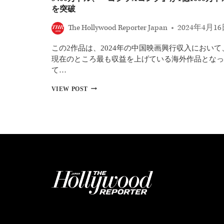
映
を突破
画
の
The Hollywood Reporter Japan
2024年4月1
監
督
この2作品は、2024年の中国映画興行収入において
に
キ
現在のところ最も収益を上げている海外作品となっ
タ
て…
オ・
サ
中
VIEW POST
ク
国
ラ
の
イ
映
画
興
行
収
入：
『君
た
ち
は
ど
う
生