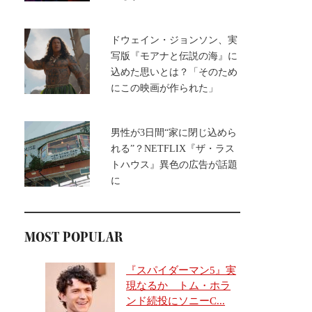
ドウェイン・ジョンソン、実
写版『モアナと伝説の海』に
込めた思いとは？「そのため
にこの映画が作られた」
男性が3日間“家に閉じ込めら
れる”？NETFLIX『ザ・ラス
トハウス』異色の広告が話題
に
MOST POPULAR
『スパイダーマン5』実
現なるか トム・ホラ
ンド続投にソニーC...