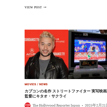
配
信
実
VIEW POST
決
写
定
映
画
版
『ス
ト
リ
ー
ト
フ
ァ
イ
タ
ー』
2026
年
全
米
MOVIES
/
NEWS
公
カプコンの名作 ストリートファイター 実写映画
開
監督にキタオ・サクライ
へ
ジ
The Hollywood Reporter Japan
2025年2月2
ェ