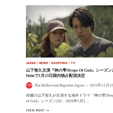
シ
ン』
フ
ィ
ン・
ウ
ル
フ
ハ
ー
ド、
新
作
は
JAPAN
/
NEWS
/
SHOPPING
/
TV
麻
薬
山下智久主演『神の雫/Drops Of God』シーズン
密
Huluで1月23日国内独占配信決定
輸
を
The Hollywood Reporter Japan
2025年11月1
追
う
俳優の山下智久が主演する海外ドラマ『神の雫/Drop
記
者
of God』シーズン2が、2026年1月2…
役！
山
マ
VIEW POST