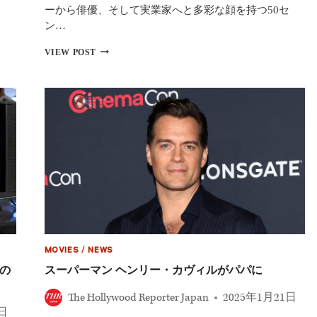
世
ーから俳優、そして実業家へと多彩な顔を持つ50セ
界
ン…
的
ヒ
『ス
VIEW POST
ッ
ト
ト
リ
の
ー
理
ト
由
フ
「東
ァ
京
イ
に
タ
は
ー』
独
実
自
写
の
映
イ
画
ン
に
パ
50
ク
MOVIES
/
NEWS
セ
ト
ン
の
スーパーマン ヘンリー・カヴィルがパパに
が
ト
あ
参
The Hollywood Reporter Japan
2025年1月21日
る」
戦
1日
－