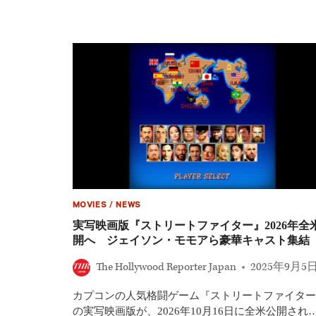
下
ッ
智
ト・
久
ジ
主
ョ
演
ン
『神
ソ
の
ン
雫/DROPS
監
OF
督
GOD』
が
シ
実
ー
在
ズ
の
ン
事
2、
件
HULU
を
で
映
MOVIES
/
NEWS
1
画
実写映画版『ストリートファイター』2026年全
月
化
開へ ジェイソン・モモアら豪華キャスト集結
23
日
The Hollywood Reporter Japan
2025年9月5
国
内
カプコンの人気格闘ゲーム『ストリートファイター
独
占
の実写映画版が、2026年10月16日に全米公開され