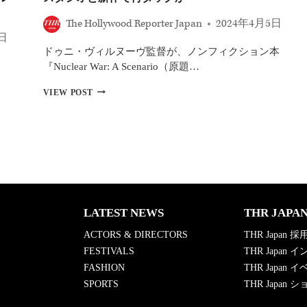
The Hollywood Reporter Japan
2024年4月5日
6日
ドゥニ・ヴィルヌーヴ監督が、ノンフィクション本
、
『Nuclear War: A Scenario（原題…
ヴ
VIEW POST
ィ
ル
ヌ
ー
ヴ
監
督、
『デ
ュ
LATEST NEWS
THR JAPA
ー
ン
ACTORS & DIRECTORS
THR Japan 採
3』
を
FESTIVALS
THR Japan
共
FASHION
THR Japan 
同
SPORTS
THR Japan
製
作