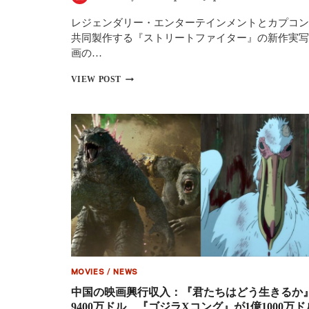
イ
ソ
レジェンダリー・エンターテインメントとカプコン
ン・
共同製作する『ストリートファイター』の新作実写
モ
画の…
モ
ア
カ
VIEW POST
ら
プ
豪
コ
華
ン
キ
の
ャ
名
ス
作
ト
ス
集
ト
結
リ
ー
ト
フ
ァ
イ
タ
MOVIES
/
NEWS
ー
実
中国の映画興行収入：『君たちはどう生きるか
写
9400万ドル、『ゴジラXコング』が1億1000万ド