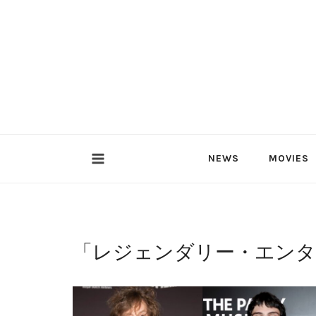
内
容
を
ス
キ
ッ
プ
NEWS
MOVIES
「
レジェンダリー・エンタ