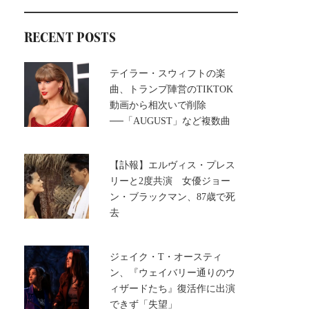
RECENT POSTS
テイラー・スウィフトの楽
曲、トランプ陣営のTIKTOK
動画から相次いで削除
──「AUGUST」など複数曲
【訃報】エルヴィス・プレス
リーと2度共演 女優ジョー
ン・ブラックマン、87歳で死
去
ジェイク・T・オースティ
ン、『ウェイバリー通りのウ
ィザードたち』復活作に出演
できず「失望」