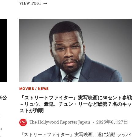
世
『今
VIEW POST
界
際
基
の
準」
国
の
の
作
ア
品
リ
を
ス』
開
佐
発
藤
へ
信
介
監
督
が
語
MOVIES
/
NEWS
る“無
人
米公
『ストリートファイター』実写映画に50セント参戦
の
－リュウ、豪鬼、チュン・リーなど総勢７名のキャ
渋
ストが判明
谷”撮
日
影
The Hollywood Reporter Japan
2025年6月27日
秘
』
話
『ストリートファイター』実写映画、遂に始動 ラッパ
と
…