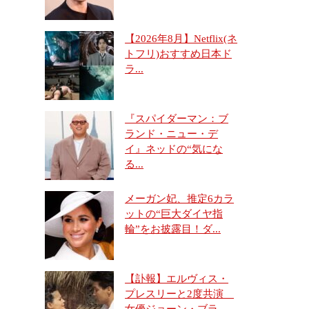
【2026年8月】Netflix(ネ
トフリ)おすすめ日本ド
ラ...
『スパイダーマン：ブ
ランド・ニュー・デ
イ』ネッドの“気にな
る...
メーガン妃、推定6カラ
ットの“巨大ダイヤ指
輪”をお披露目！ダ...
【訃報】エルヴィス・
プレスリーと2度共演
女優ジョーン・ブラ...