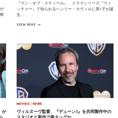
『マン・オブ・スティール』、ドラマシリーズ『ウィ
リ
が
ッチャー』で知られるヘンリー・カヴィルに第1子が誕
ュ
ウ、
映
生…
豪
鬼、
ス
VIEW POST
チ
ー
ュ
パ
ン・
ー
リ
マ
ー
ン
な
ヘ
ど
ン
総
リ
勢
ー・
７
カ
名
ヴ
の
ィ
キ
ル
ャ
が
ス
パ
ト
パ
が
に
MOVIES
/
NEWS
判
』が
ヴィルヌーヴ監督、『デューン3』を共同製作中の
明
ル
スタジオと新作で再タッグか