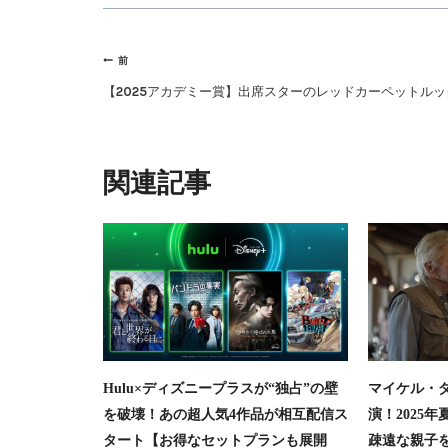
投
前
稿
【2025アカデミー賞】出席スターのレッドカーペットルッ
ナ
ビ
ゲ
類似投稿
ー
シ
ョ
ン
Hulu×ディズニープラスが“独占”の壁
マイケル・
を破壊！あの超人気4作品が相互配信ス
演！2025
タート【お得なセットプランも展開
疎遠な親子