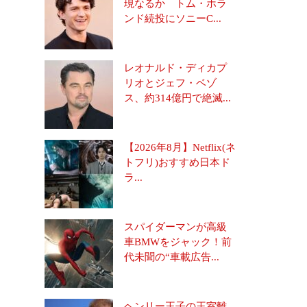
現なるか トム・ホラ
ンド続投にソニーC...
レオナルド・ディカプ
リオとジェフ・ベゾ
ス、約314億円で絶滅...
【2026年8月】Netflix(ネ
トフリ)おすすめ日本ド
ラ...
スパイダーマンが高級
車BMWをジャック！前
代未聞の“車載広告...
ヘンリー王子の王室離