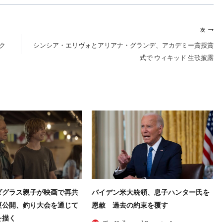
次
ク
シンシア・エリヴォとアリアナ・グランデ、アカデミー賞授賞
式で ウィキッド 生歌披露
ダグラス親子が映画で再共
バイデン米大統領、息子ハンター氏を
年夏公開、釣り大会を通じて
恩赦 過去の約束を覆す
を描く