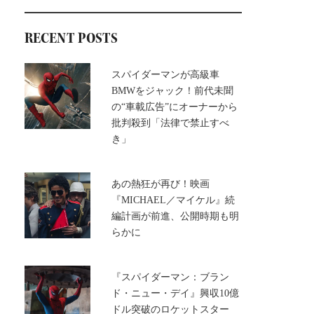
RECENT POSTS
スパイダーマンが高級車
BMWをジャック！前代未聞
の“車載広告”にオーナーから
批判殺到「法律で禁止すべ
き」
あの熱狂が再び！映画
『MICHAEL／マイケル』続
編計画が前進、公開時期も明
らかに
『スパイダーマン：ブラン
ド・ニュー・デイ』興収10億
ドル突破のロケットスター